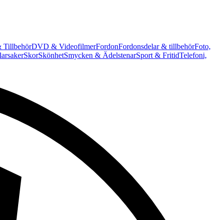
 Tillbehör
DVD & Videofilmer
Fordon
Fordonsdelar & tillbehör
Foto,
arsaker
Skor
Skönhet
Smycken & Ädelstenar
Sport & Fritid
Telefoni,