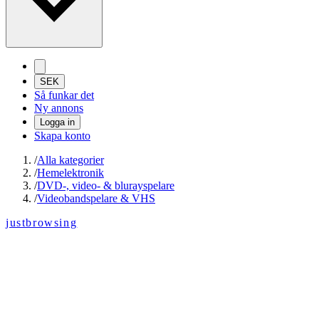
SEK
Så funkar det
Ny annons
Logga in
Skapa konto
/
Alla kategorier
/
Hemelektronik
/
DVD-, video- & blurayspelare
/
Videobandspelare & VHS
justbrowsing