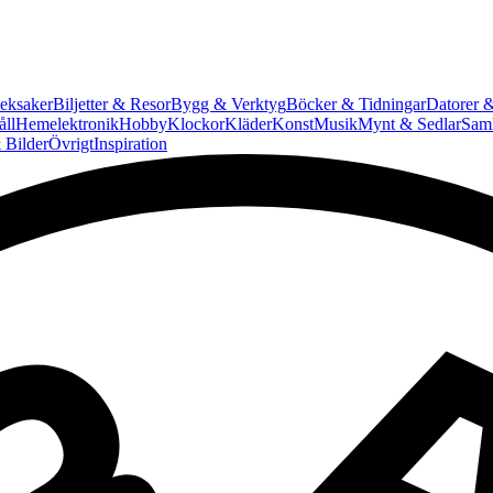
eksaker
Biljetter & Resor
Bygg & Verktyg
Böcker & Tidningar
Datorer &
ll
Hemelektronik
Hobby
Klockor
Kläder
Konst
Musik
Mynt & Sedlar
Saml
 Bilder
Övrigt
Inspiration