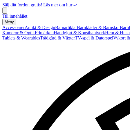
Sälj ditt fordon gratis! Läs mer om hur ->
Till innehållet
Meny
Accessoarer
Antikt & Design
Barnartiklar
Barnkläder & Barnskor
Barnl
Kameror & Optik
Frimärken
Handgjort & Konsthantverk
Hem & Hushå
Tablets & Wearables
Trädgård & Växter
TV-spel & Datorspel
Vykort &