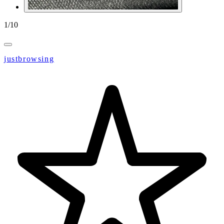
1
/
10
justbrowsing