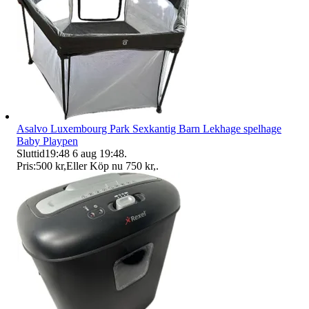
Asalvo Luxembourg Park Sexkantig Barn Lekhage spelhage
Baby Playpen
Sluttid
19:48
6 aug 19:48
.
Pris:
500 kr
,
Eller Köp nu
750 kr
,
.