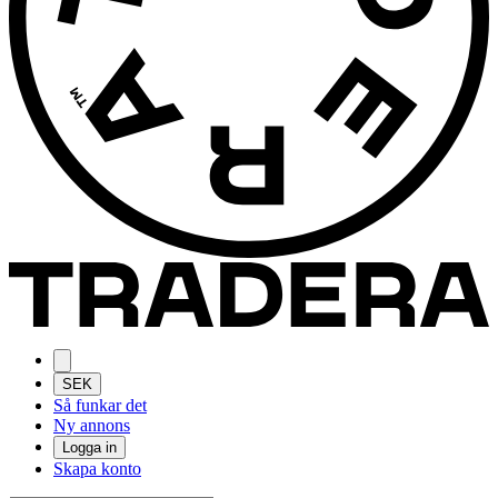
SEK
Så funkar det
Ny annons
Logga in
Skapa konto