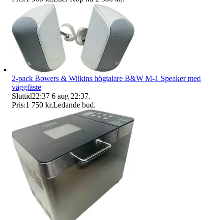
2-pack Bowers & Wilkins högtalare B&W M-1 Speaker med
väggfäste
Sluttid
22:37
6 aug 22:37
.
Pris:
1 750 kr
,
Ledande bud
.