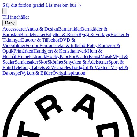
Sälj ditt fordon gratis! Läs mer om hur ->
Till innehållet
Meny
Accessoarer
Antikt & Design
Barnartiklar
Barnkläder &
Barnskor
Barnleksaker
Biljetter & Resor
Bygg & Verktyg
Böcker &
Tidningar
Datorer & Tillbehör
DVD &
Videofilmer
Fordon
Fordonsdelar & tillbehör
Foto, Kameror &
Optik
Frimärken
Handgjort & Konsthantverk
Hem &
Hushåll
Hemelektronik
Hobby
Klockor
Kläder
Konst
Musik
Mynt &
Sedlar
Samlarsaker
Skor
Skönhet
Smycken & Ädelstenar
Sport &
Fritid
Telefoni, Tablets & Wearables
Trädgård & Växter
TV-spel &
Datorspel
Vykort & Bilder
Övrigt
Inspiration