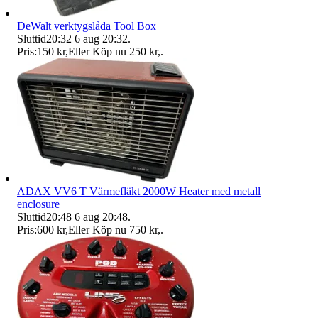
DeWalt verktygslåda Tool Box
Sluttid
20:32
6 aug 20:32
.
Pris:
150 kr
,
Eller Köp nu
250 kr
,
.
ADAX VV6 T Värmefläkt 2000W Heater med metall
enclosure
Sluttid
20:48
6 aug 20:48
.
Pris:
600 kr
,
Eller Köp nu
750 kr
,
.