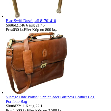
Etac Swift Duschpall 81701410
Sluttid
21:46
6 aug 21:46
.
Pris:
650 kr
,
Eller Köp nu
800 kr
,
.
Vintage Hide Portfölj i brunt läder Business Leather Bag
Portfolio Bag
Sluttid
22:11
6 aug 22:11
.
Pris:
1 500 kr
,
Eller Köp nu
2 500 kr
,
.