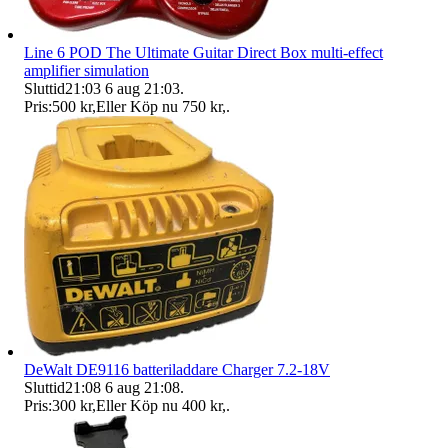
Line 6 POD The Ultimate Guitar Direct Box multi-effect
amplifier simulation
Sluttid
21:03
6 aug 21:03
.
Pris:
500 kr
,
Eller Köp nu
750 kr
,
.
DeWalt DE9116 batteriladdare Charger 7.2-18V
Sluttid
21:08
6 aug 21:08
.
Pris:
300 kr
,
Eller Köp nu
400 kr
,
.