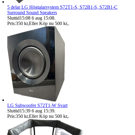
5 delar LG Högtalarsystem S72T1-S, S72B1-S, S72B1-C
Surround Sound Speakers
Sluttid
15:08
6 aug 15:08
.
Pris:
350 kr
,
Eller Köp nu
500 kr
,
.
LG Subwoofer S72T1-W Svart
Sluttid
15:39
6 aug 15:39
.
Pris:
350 kr
,
Eller Köp nu
500 kr
,
.