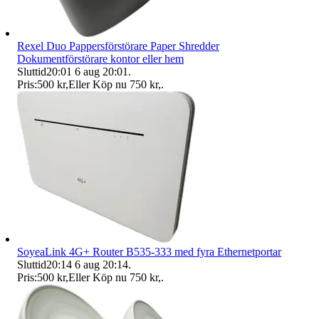
Rexel Duo Pappersförstörare Paper Shredder
Dokumentförstörare kontor eller hem
Sluttid
20:01
6 aug 20:01
.
Pris:
500 kr
,
Eller Köp nu
750 kr
,
.
SoyeaLink 4G+ Router B535-333 med fyra Ethernetportar
Sluttid
20:14
6 aug 20:14
.
Pris:
500 kr
,
Eller Köp nu
750 kr
,
.