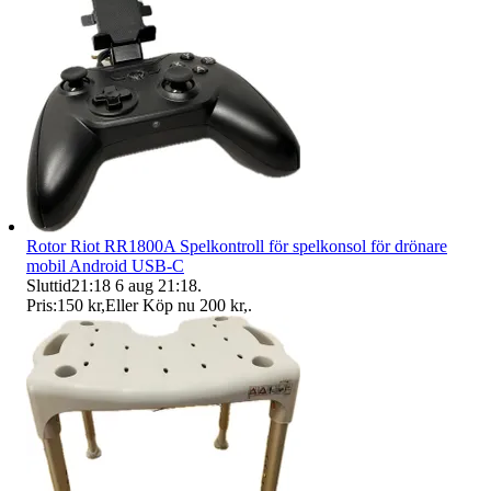
Rotor Riot RR1800A Spelkontroll för spelkonsol för drönare
mobil Android USB-C
Sluttid
21:18
6 aug 21:18
.
Pris:
150 kr
,
Eller Köp nu
200 kr
,
.