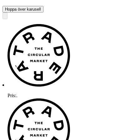
Hoppa över karusell
Pris:
.