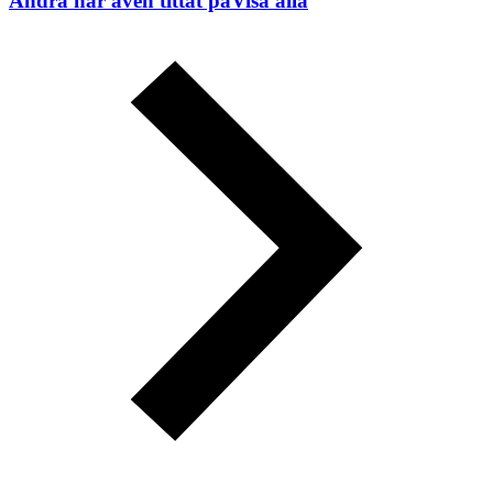
Andra har även tittat på
Visa alla