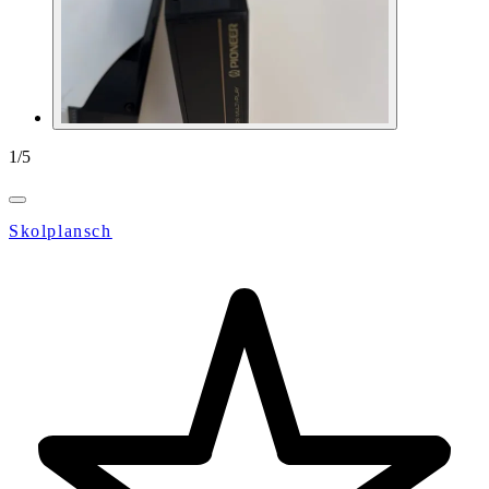
1
/
5
Skolplansch