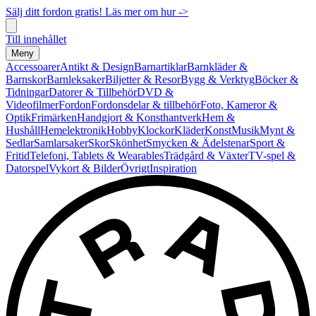
Sälj ditt fordon gratis! Läs mer om hur ->
Till innehållet
Meny
Accessoarer
Antikt & Design
Barnartiklar
Barnkläder &
Barnskor
Barnleksaker
Biljetter & Resor
Bygg & Verktyg
Böcker &
Tidningar
Datorer & Tillbehör
DVD &
Videofilmer
Fordon
Fordonsdelar & tillbehör
Foto, Kameror &
Optik
Frimärken
Handgjort & Konsthantverk
Hem &
Hushåll
Hemelektronik
Hobby
Klockor
Kläder
Konst
Musik
Mynt &
Sedlar
Samlarsaker
Skor
Skönhet
Smycken & Ädelstenar
Sport &
Fritid
Telefoni, Tablets & Wearables
Trädgård & Växter
TV-spel &
Datorspel
Vykort & Bilder
Övrigt
Inspiration