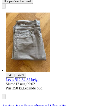
Hoppa över karusell
|
34"
Levi's
Levis 512 34-32 beige
Sluttid
12 aug 09:02
.
Pris:
350 kr
,
Ledande bud
.