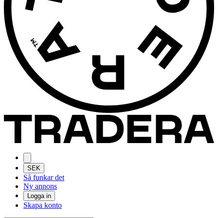
SEK
Så funkar det
Ny annons
Logga in
Skapa konto