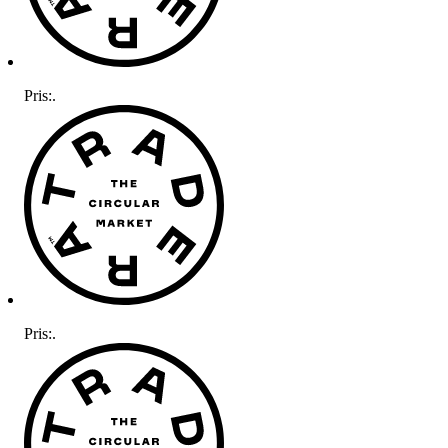
Pris:
.
Pris:
.