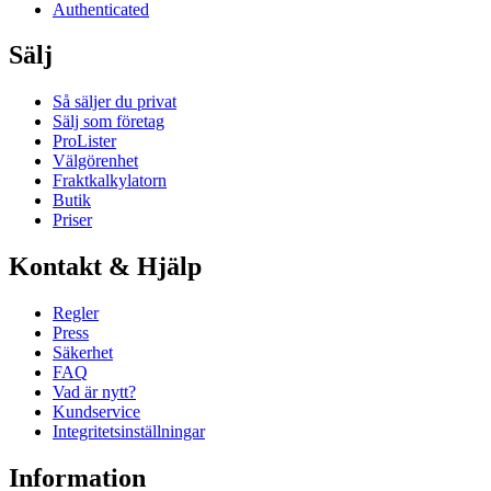
Authenticated
Sälj
Så säljer du privat
Sälj som företag
ProLister
Välgörenhet
Fraktkalkylatorn
Butik
Priser
Kontakt & Hjälp
Regler
Press
Säkerhet
FAQ
Vad är nytt?
Kundservice
Integritetsinställningar
Information