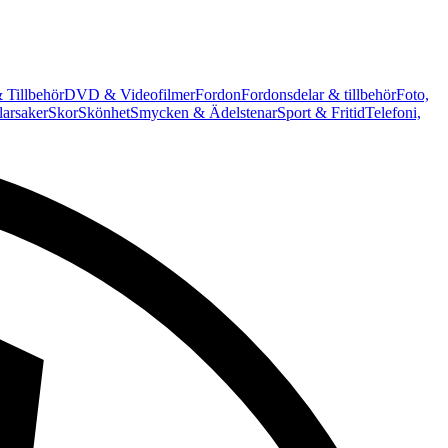
 Tillbehör
DVD & Videofilmer
Fordon
Fordonsdelar & tillbehör
Foto,
arsaker
Skor
Skönhet
Smycken & Ädelstenar
Sport & Fritid
Telefoni,