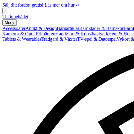
Sälj ditt fordon gratis! Läs mer om hur ->
Till innehållet
Meny
Accessoarer
Antikt & Design
Barnartiklar
Barnkläder & Barnskor
Barnl
Kameror & Optik
Frimärken
Handgjort & Konsthantverk
Hem & Hushå
Tablets & Wearables
Trädgård & Växter
TV-spel & Datorspel
Vykort &