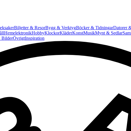
eksaker
Biljetter & Resor
Bygg & Verktyg
Böcker & Tidningar
Datorer &
ll
Hemelektronik
Hobby
Klockor
Kläder
Konst
Musik
Mynt & Sedlar
Saml
 Bilder
Övrigt
Inspiration