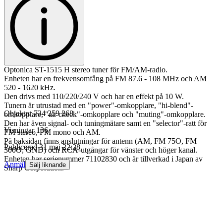
Optonica ST-1515 H stereo tuner för FM/AM-radio.
Enheten har en frekvensomfång på FM 87.6 - 108 MHz och AM
520 - 1620 kHz.
Den drivs med 110/220/240 V och har en effekt på 10 W.
Tunern är utrustad med en "power"-omkopplare, "hi-blend"-
Objektnr
734 259 268
omkopplare, "air check"-omkopplare och "muting"-omkopplare.
Den har även signal- och tuningmätare samt en "selector"-ratt för
Visningar
136
FM stereo, FM mono och AM.
På baksidan finns anslutningar för antenn (AM, FM 75O, FM
Publicerad
31 maj 22:28
300O, GND) och RCA-utgångar för vänster och höger kanal.
Enheten har serienummer 71102830 och är tillverkad i Japan av
Anmäl
Sälj liknande
Sharp Corporation.