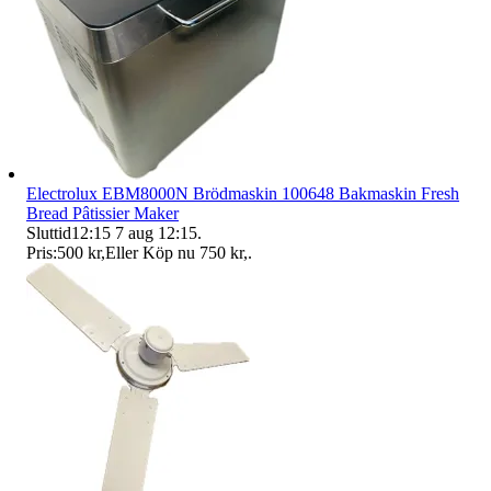
Electrolux EBM8000N Brödmaskin 100648 Bakmaskin Fresh
Bread Pâtissier Maker
Sluttid
12:15
7 aug 12:15
.
Pris:
500 kr
,
Eller Köp nu
750 kr
,
.