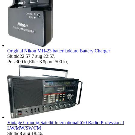
Original Nikon MH-23 batteriladdare Battery Charger
Sluttid
22:57
7 aug 22:57
.
Pris:
300 kr
,
Eller Köp nu
500 kr
,
.
Vintage Grundig Satellit International 650 Radio Professional
LW/MW/SW/FM
Sluttid
8 aug 18:46
.