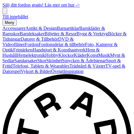
Sälj ditt fordon gratis! Läs mer om hur ->
Till innehållet
Meny
Accessoarer
Antikt & Design
Barnartiklar
Barnkläder &
Barnskor
Barnleksaker
Biljetter & Resor
Bygg & Verktyg
Böcker &
Tidningar
Datorer & Tillbehör
DVD &
Videofilmer
Fordon
Fordonsdelar & tillbehör
Foto, Kameror &
Optik
Frimärken
Handgjort & Konsthantverk
Hem &
Hushåll
Hemelektronik
Hobby
Klockor
Kläder
Konst
Musik
Mynt &
Sedlar
Samlarsaker
Skor
Skönhet
Smycken & Ädelstenar
Sport &
Fritid
Telefoni, Tablets & Wearables
Trädgård & Växter
TV-spel &
Datorspel
Vykort & Bilder
Övrigt
Inspiration