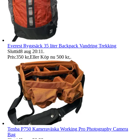
Everest Ryggsäck 35 liter Backpack Vandring Trekking
Sluttid
8 aug 20:11
.
Pris:
350 kr
,
Eller Köp nu
500 kr
,
.
Tenba P750 Kameraväska Working Pro Photography Camera
Bag