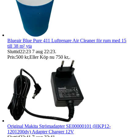
Blueair Blue Pure 411 Luftrenare Air Cleaner för rum med 15
till 38 m² yta
Sluttid
22:23
7 aug 22:23
.
Pris:
500 kr
,
Eller Köp nu
750 kr
,
.
Original Makita Strömadapter SE00000101 (HKP12-
1201200dv) Adapter Charger 12V