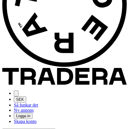
SEK
Så funkar det
Ny annons
Logga in
Skapa konto