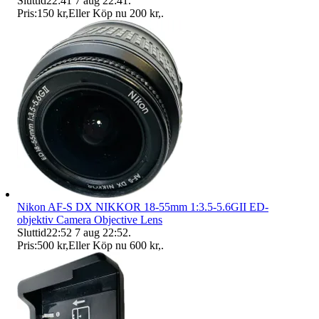
Sluttid
22:41
7 aug 22:41
.
Pris:
150 kr
,
Eller Köp nu
200 kr
,
.
Nikon AF-S DX NIKKOR 18-55mm 1:3.5-5.6GII ED-
objektiv Camera Objective Lens
Sluttid
22:52
7 aug 22:52
.
Pris:
500 kr
,
Eller Köp nu
600 kr
,
.