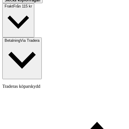
Skicka köpförfrågan
Frakt
Från 115 kr
Betalning
Via Tradera
Traderas köparskydd