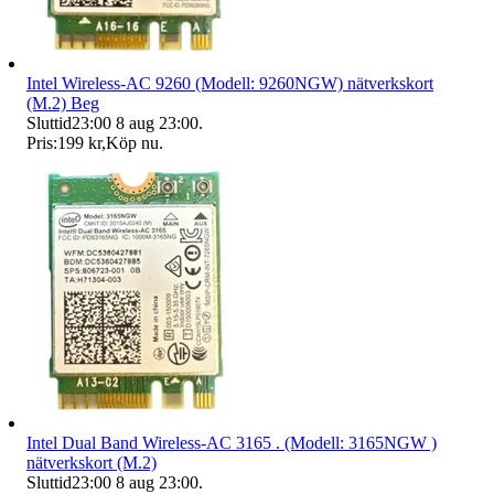
Intel Wireless-AC 9260 (Modell: 9260NGW) nätverkskort
(M.2) Beg
Sluttid
23:00
8 aug 23:00
.
Pris:
199 kr
,
Köp nu
.
Intel Dual Band Wireless-AC 3165 . (Modell: 3165NGW )
nätverkskort (M.2)
Sluttid
23:00
8 aug 23:00
.