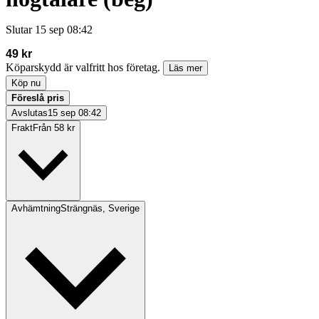
Slutar
15 sep 08:42
49 kr
Köparskydd är valfritt hos företag.
Läs mer
Köp nu
Föreslå pris
Avslutas
15 sep 08:42
Frakt
Från 58 kr
Avhämtning
Strängnäs, Sverige