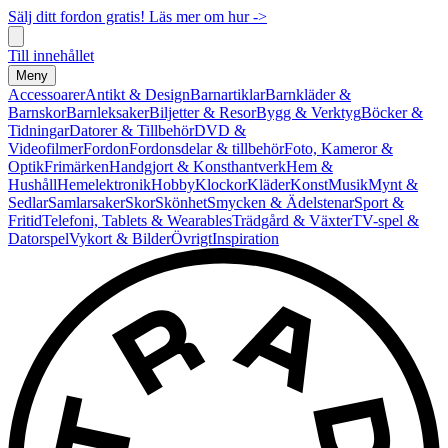
Sälj ditt fordon gratis! Läs mer om hur ->
Till innehållet
Meny
Accessoarer
Antikt & Design
Barnartiklar
Barnkläder &
Barnskor
Barnleksaker
Biljetter & Resor
Bygg & Verktyg
Böcker &
Tidningar
Datorer & Tillbehör
DVD &
Videofilmer
Fordon
Fordonsdelar & tillbehör
Foto, Kameror &
Optik
Frimärken
Handgjort & Konsthantverk
Hem &
Hushåll
Hemelektronik
Hobby
Klockor
Kläder
Konst
Musik
Mynt &
Sedlar
Samlarsaker
Skor
Skönhet
Smycken & Ädelstenar
Sport &
Fritid
Telefoni, Tablets & Wearables
Trädgård & Växter
TV-spel &
Datorspel
Vykort & Bilder
Övrigt
Inspiration