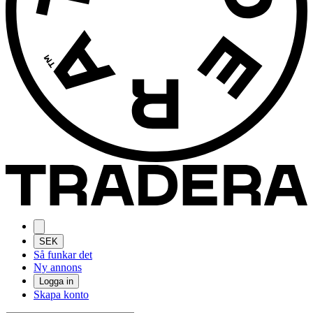
SEK
Så funkar det
Ny annons
Logga in
Skapa konto