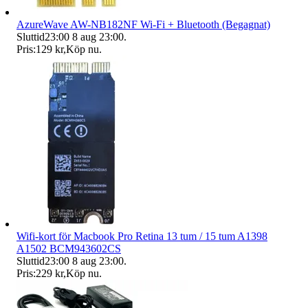
AzureWave AW-NB182NF Wi-Fi + Bluetooth (Begagnat)
Sluttid
23:00
8 aug 23:00
.
Pris:
129 kr
,
Köp nu
.
Wifi-kort för Macbook Pro Retina 13 tum / 15 tum A1398
A1502 BCM943602CS
Sluttid
23:00
8 aug 23:00
.
Pris:
229 kr
,
Köp nu
.