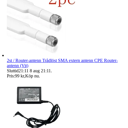
2st / Router-antenn Trådlöst SMA extern antenn CPE Router-
antenn (Vit)
Sluttid
21:11
8 aug 21:11
.
Pris:
99 kr
,
Köp nu
.