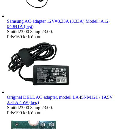
Samsung AC-adapter 12V=3,33A (3,33A) Modell: A12-
040N1A (beg)
Sluttid
23:00
8 aug 23:00
.
Pris:
169 kr
,
Köp nu
.
Original DELL AC-adapter, modell LA45NM121 / 19.5V
2.31A 45W (beg)
Sluttid
23:00
8 aug 23:00
.
Pris:
199 kr
,
Köp nu
.