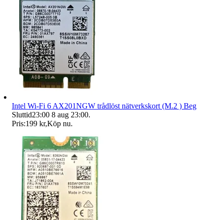
Intel Wi-Fi 6 AX201NGW trådlöst nätverkskort (M.2 ) Beg
Sluttid
23:00
8 aug 23:00
.
Pris:
199 kr
,
Köp nu
.