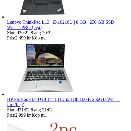
Lenovo ThinkPad L13 | i5-10210U | 8 GB | 256 GB SSD | |
Win 11 PRO (beg)
Sluttid
20:22
8 aug 20:22
.
Pris:
2 499 kr
,
Köp nu
.
HP ProBook 640 G8 14" FHD i5 11th 16GB 256GB Win 11
Pro (beg)
Sluttid
21:02
8 aug 21:02
.
Pris:
2 999 kr
,
Köp nu
.