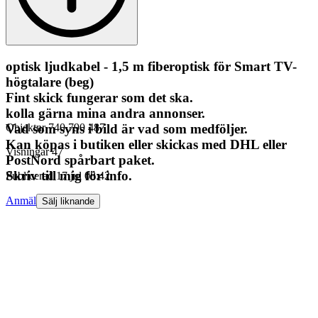
optisk ljudkabel - 1,5 m fiberoptisk för Smart TV-
högtalare (beg)
Fint skick fungerar som det ska.
kolla gärna mina andra annonser.
Vad som syns i bild är vad som medföljer.
Objektnr
740 790 487
Kan köpas i butiken eller skickas med DHL eller
Visningar
47
PostNord spårbart paket.
Skriv till mig för info.
Publicerad
17 jul 08:42
Anmäl
Sälj liknande