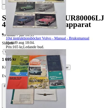
Smart-TV - LG, 50UR80006LJ
4K - 50" tum - TV-apparat
Avslutad
7 jun 16:33
10st instruktionsböcker Volvo - Manual - Bruksmanual
Sluttid
9 aug 18:04
.
Slutpris
Pris:
165 kr
,
Ledande bud
.
∙
Visa bud
1 695 kr
Köparskydd är valfritt hos företag.
Läs mer
Eva Ulrika N vann auktionen
Frakt
299 kr DSV