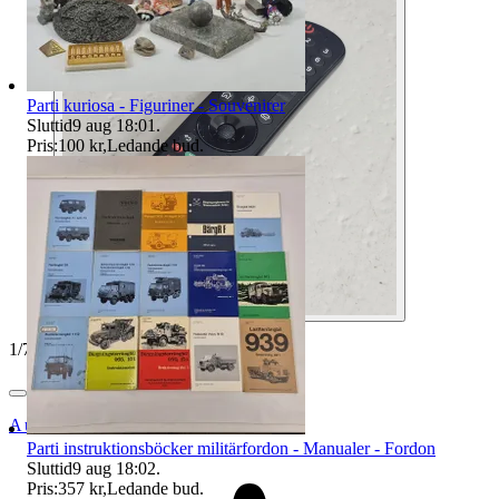
Parti kuriosa - Figuriner - Souvenirer
Sluttid
9 aug 18:01
.
Pris:
100 kr
,
Ledande bud
.
1
/
7
Auktionsbyra
Parti instruktionsböcker militärfordon - Manualer - Fordon
Sluttid
9 aug 18:02
.
Pris:
357 kr
,
Ledande bud
.