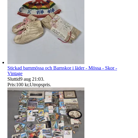
Stickad barnmössa och Barnskor i läder - Mössa - Skor -
Vintage
Sluttid
9 aug 21:03
.
Pris:
100 kr
,
Utropspris
.