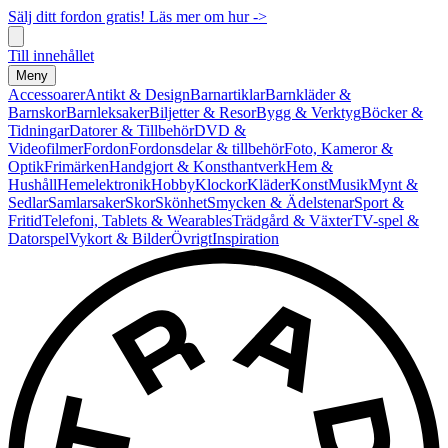
Sälj ditt fordon gratis! Läs mer om hur ->
Till innehållet
Meny
Accessoarer
Antikt & Design
Barnartiklar
Barnkläder &
Barnskor
Barnleksaker
Biljetter & Resor
Bygg & Verktyg
Böcker &
Tidningar
Datorer & Tillbehör
DVD &
Videofilmer
Fordon
Fordonsdelar & tillbehör
Foto, Kameror &
Optik
Frimärken
Handgjort & Konsthantverk
Hem &
Hushåll
Hemelektronik
Hobby
Klockor
Kläder
Konst
Musik
Mynt &
Sedlar
Samlarsaker
Skor
Skönhet
Smycken & Ädelstenar
Sport &
Fritid
Telefoni, Tablets & Wearables
Trädgård & Växter
TV-spel &
Datorspel
Vykort & Bilder
Övrigt
Inspiration