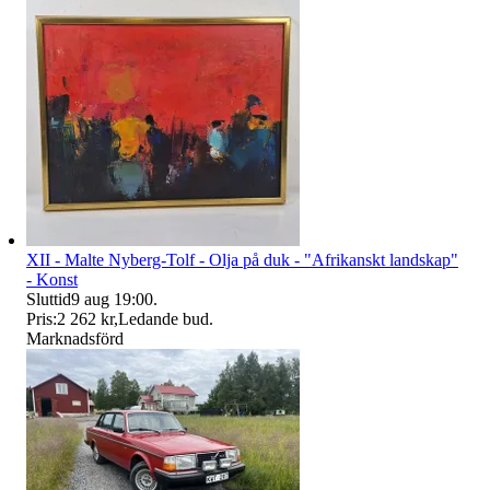
XII - Malte Nyberg-Tolf - Olja på duk - "Afrikanskt landskap"
- Konst
Sluttid
9 aug 19:00
.
Pris:
2 262 kr
,
Ledande bud
.
Marknadsförd