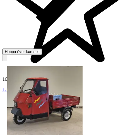
Hoppa över karusell
165 031 omdömen
Läs omdömen
Följ