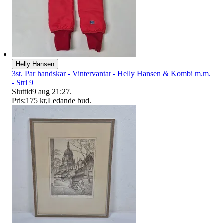
Helly Hansen
3st. Par handskar - Vintervantar - Helly Hansen & Kombi m.m.
- Strl 9
Sluttid
9 aug 21:27
.
Pris:
175 kr
,
Ledande bud
.