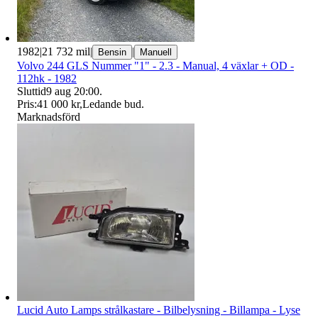
1982
|
21 732 mil
|
|
Bensin
Manuell
Volvo 244 GLS Nummer "1" - 2.3 - Manual, 4 växlar + OD -
112hk - 1982
Sluttid
9 aug 20:00
.
Pris:
41 000 kr
,
Ledande bud
.
Marknadsförd
Lucid Auto Lamps strålkastare - Bilbelysning - Billampa - Lyse