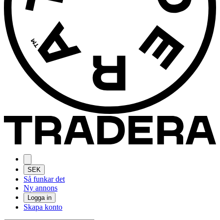
SEK
Så funkar det
Ny annons
Logga in
Skapa konto