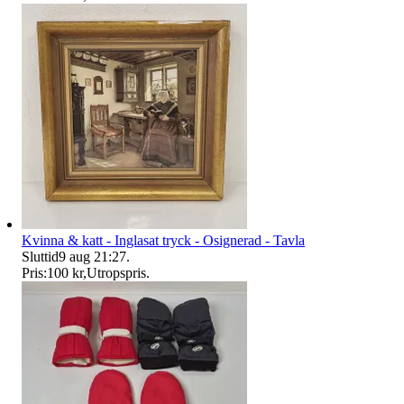
Kvinna & katt - Inglasat tryck - Osignerad - Tavla
Sluttid
9 aug 21:27
.
Pris:
100 kr
,
Utropspris
.