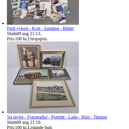
Parti vykort - Kort - Samling - Bilder
Sluttid
9 aug 21:13
.
Pris:
100 kr
,
Utropspris
.
5st tavlor - Fotografier - Porträtt - Lada - Häst - Timmer
Sluttid
9 aug 21:19
.
Pris:
100 kr
,
Ledande bud
.