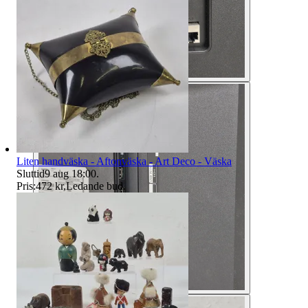
Liten handväska - Aftonväska - Art Deco - Väska
Sluttid
9 aug 18:00
.
Pris:
472 kr
,
Ledande bud
.