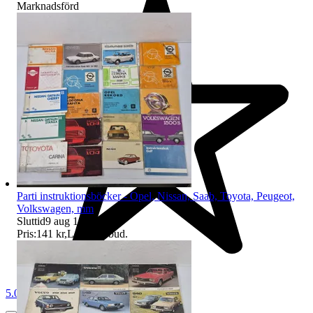
Marknadsförd
Parti instruktionsböcker - Opel, Nissan, Saab, Toyota, Peugeot,
Volkswagen, mm
Sluttid
9 aug 18:03
.
Pris:
141 kr
,
Ledande bud
.
5.0