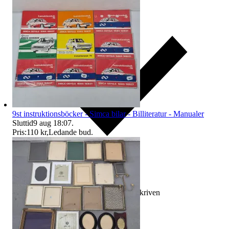
9st instruktionsböcker - Simca bilar - Billiteratur - Manualer
Sluttid
9 aug 18:07
.
Pris:
110 kr
,
Ledande bud
.
Ersättning om varan inte är som beskriven