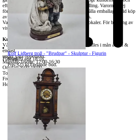
efternamn, varubeskrivning & egen ID-handling. Varorna är ej
förpackade & kunden måste själv tillhandahålla emballage. Vid köp
av skrymmande gods, måste bärhjälp medtas.
Varorna finns att titta på vid begäran i våra lokaler. För bokning av
visning kontakta oss, se nedan.
Kundservice & Öppettider
Vår kundservice bedrivs via e-post. Svar erhålles i mån av tid &
endast
Rolf Lidberg troll - "Brudpar" - Skulptur - Figurin
under våra öppettider.
Företag
Sluttid
9 aug 18:18
.
Måndag-Tisdag: 12:00-16:30
Pris:
325 kr
,
Ledande bud
.
Onsdag: 8:00-18:00
Torsdag: 12:00-16:30
Fredag: 10:00-15:00
Helgdagar & röda dagar STÄNGT