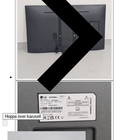
Hoppa över karusell