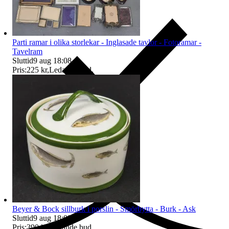
Parti ramar i olika storlekar - Inglasade tavlor - Fotoramar -
Tavelram
Sluttid
9 aug 18:08
.
Pris:
225 kr
,
Ledande bud
.
Ersättning om du inte får din vara
Beyer & Bock sillburk i porslin - Smörbytta - Burk - Ask
Sluttid
9 aug 18:09
.
Pris:
390 kr
,
Ledande bud
.