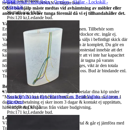
Anmäl
Sälj liknande
3st föremål i kristallglas - Orrefors - Skålar - Lockskål -
hela auktionstexten INNAN ni lägger bud.
Glasskål
OBS! bärhjälp måste medtas vid avhämtning av möbler eller
Sluttid
9 aug 18:12
.
andra stora och/eller tunga föremål då vi ej tillhandahåller det.
Pris:
120 kr
,
Ledande bud
.
Varubeskrivning
Endast det ni ser på bilderna ingår i auktionen. Tillbehör som
används vid fotografering, som stativ, provdockor etc. ingår ej.
Varorna är begagnade om ej annat anges & säljs i befintligt skick där
slitage kan finnas. Vi garanterar ej att varan är komplett, Du gör en
egen bedömning enligt bilderna. Ej funktionstestad innebär att det
kan saknas delar, att den är ur funktion eller att vi inte har kapacitet
att utföra ett funktionstest. Mått som anges är tagna på varans
högsta/längsta/bredaste del om annat ej anges, vikt är den totala
vikten på varan. Vid frågor måste ni maila oss. Bud är bindande enl.
Traderas regler.
Betalning
Vi använder oss av Traderabetalning. Du betalar dina köp under
Kosta Boda vas i glas "Rainbow" av Bertil Vallien - Glasvas -
"Mina köp". Ni kan Ej betala i butiken. Betalning ska ske inom 1
Blomvas
dagar. Om betalning ej sker inom 3 dagar & kontakt ej upprättats,
Sluttid
9 aug 18:13
.
hävs köpet & Du spärras från vidare budgivning.
Pris:
171 kr
,
Ledande bud
.
Leverans & Samfrakt
Våra fraktpriser baseras på eget företagsavtal & går ej jämföra med
Traderas rabatterade fraktpriser.