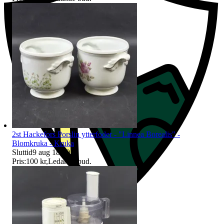
2st Hackefors Porslin ytterfoder - "Linnea Borealis" -
Blomkruka - Kruka
Sluttid
9 aug 18:10
.
Pris:
100 kr
,
Ledande bud
.