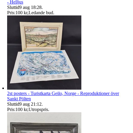
- Helljus
Sluttid
9 aug 18:28
.
Pris:
100 kr
,
Ledande bud
.
2st posters - Turistkarta Geilo, Norge - Reproduktioner över
Sankt Pölten
Sluttid
9 aug 21:12
.
Pris:
100 kr
,
Utropspris
.