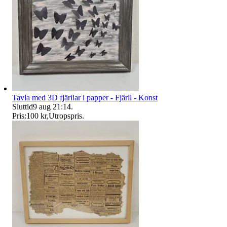
Tavla med 3D fjärilar i papper - Fjäril - Konst
Sluttid
9 aug 21:14
.
Pris:
100 kr
,
Utropspris
.