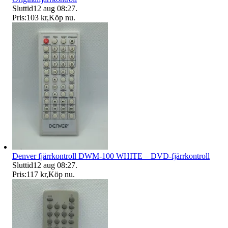
Sluttid
12 aug 08:27
.
Pris:
103 kr
,
Köp nu
.
Denver fjärrkontroll DWM-100 WHITE – DVD-fjärrkontroll
Sluttid
12 aug 08:27
.
Pris:
117 kr
,
Köp nu
.