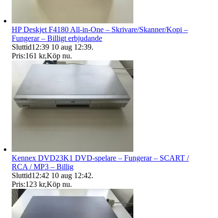
HP Deskjet F4180 All-in-One – Skrivare/Skanner/Kopi –
Fungerar – Billigt erbjudande
Sluttid
12:39
10 aug 12:39
.
Pris:
161 kr
,
Köp nu
.
Kennex DVD23K1 DVD-spelare – Fungerar – SCART /
RCA / MP3 – Billig
Sluttid
12:42
10 aug 12:42
.
Pris:
123 kr
,
Köp nu
.