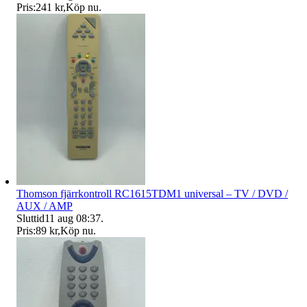
Pris:
241 kr
,
Köp nu
.
Thomson fjärrkontroll RC1615TDM1 universal – TV / DVD /
AUX / AMP
Sluttid
11 aug 08:37
.
Pris:
89 kr
,
Köp nu
.