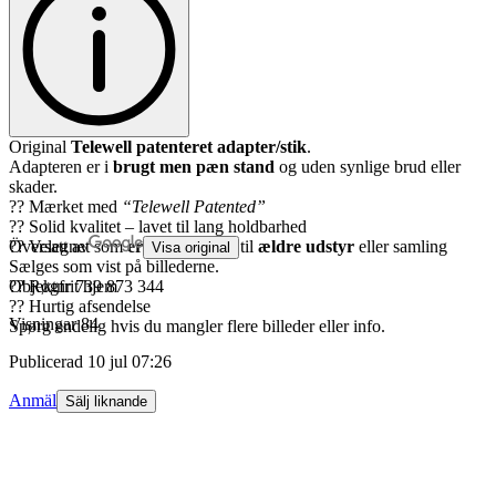
Original
Telewell patenteret adapter/stik
.
Adapteren er i
brugt men pæn stand
og uden synlige brud eller
skader.
?? Mærket med
“Telewell Patented”
?? Solid kvalitet – lavet til lang holdbarhed
?? Velegnet som
Översatt av
erstatningsdel
, til
ældre udstyr
eller samling
Visa original
Sælges som vist på billederne.
?? Røgfrit hjem
Objektnr
739 873 344
?? Hurtig afsendelse
Visningar
84
Spørg endelig hvis du mangler flere billeder eller info.
Publicerad
10 jul 07:26
Anmäl
Sälj liknande