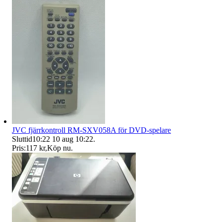
JVC fjärrkontroll RM-SXV058A för DVD-spelare
Sluttid
10:22
10 aug 10:22
.
Pris:
117 kr
,
Köp nu
.