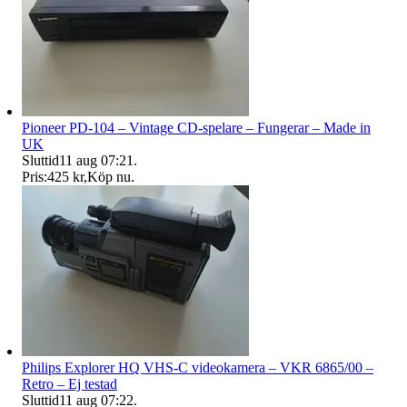
Pioneer PD-104 – Vintage CD-spelare – Fungerar – Made in
UK
Sluttid
11 aug 07:21
.
Pris:
425 kr
,
Köp nu
.
Philips Explorer HQ VHS-C videokamera – VKR 6865/00 –
Retro – Ej testad
Sluttid
11 aug 07:22
.