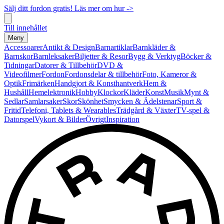
Sälj ditt fordon gratis! Läs mer om hur ->
Till innehållet
Meny
Accessoarer
Antikt & Design
Barnartiklar
Barnkläder &
Barnskor
Barnleksaker
Biljetter & Resor
Bygg & Verktyg
Böcker &
Tidningar
Datorer & Tillbehör
DVD &
Videofilmer
Fordon
Fordonsdelar & tillbehör
Foto, Kameror &
Optik
Frimärken
Handgjort & Konsthantverk
Hem &
Hushåll
Hemelektronik
Hobby
Klockor
Kläder
Konst
Musik
Mynt &
Sedlar
Samlarsaker
Skor
Skönhet
Smycken & Ädelstenar
Sport &
Fritid
Telefoni, Tablets & Wearables
Trädgård & Växter
TV-spel &
Datorspel
Vykort & Bilder
Övrigt
Inspiration