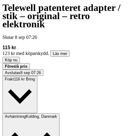
Telewell patenteret adapter /
stik – original – retro
elektronik
Slutar
8 sep 07:26
115 kr
123 kr med köparskydd.
Läs mer
Köp nu
Föreslå pris
Avslutas
8 sep 07:26
Frakt
116 kr Bring
Avhämtning
Kolding, Danmark