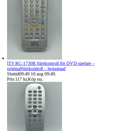
ITS RC-1730B fjärrkontroll för DVD-spelare –
originalfjärrkontroll – begagnad
Sluttid
09:49
10 aug 09:49
.
Pris:
117 kr
,
Köp nu
.