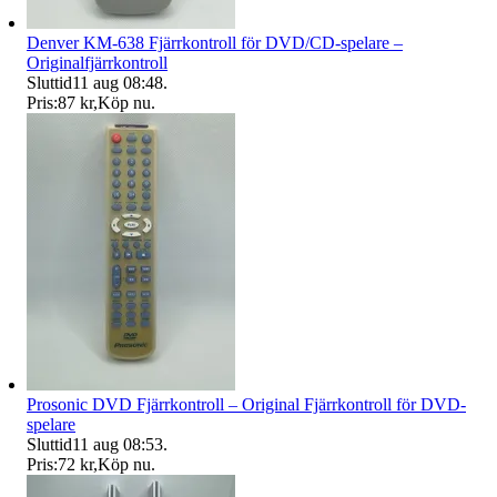
Denver KM-638 Fjärrkontroll för DVD/CD-spelare –
Originalfjärrkontroll
Sluttid
11 aug 08:48
.
Pris:
87 kr
,
Köp nu
.
Prosonic DVD Fjärrkontroll – Original Fjärrkontroll för DVD-
spelare
Sluttid
11 aug 08:53
.
Pris:
72 kr
,
Köp nu
.