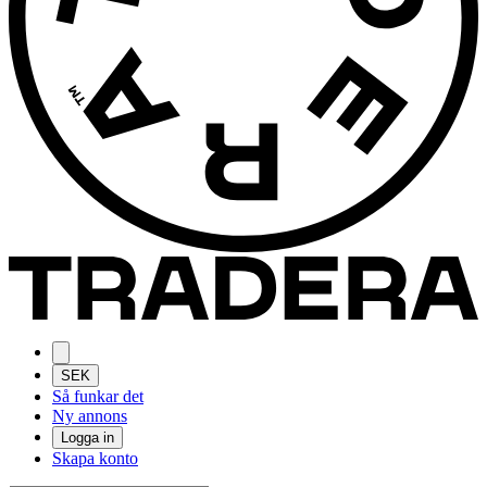
SEK
Så funkar det
Ny annons
Logga in
Skapa konto