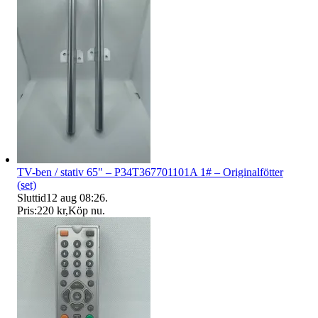
TV-ben / stativ 65" – P34T367701101A 1# – Originalfötter
(set)
Sluttid
12 aug 08:26
.
Pris:
220 kr
,
Köp nu
.