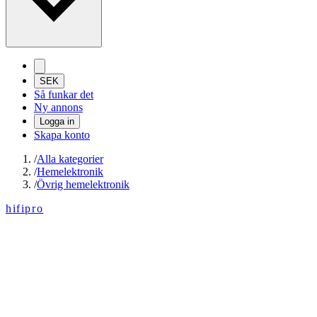
SEK
Så funkar det
Ny annons
Logga in
Skapa konto
/
Alla kategorier
/
Hemelektronik
/
Övrig hemelektronik
hifipro