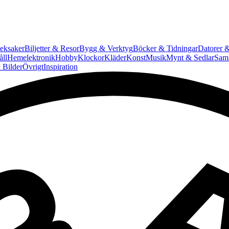
eksaker
Biljetter & Resor
Bygg & Verktyg
Böcker & Tidningar
Datorer &
ll
Hemelektronik
Hobby
Klockor
Kläder
Konst
Musik
Mynt & Sedlar
Saml
 Bilder
Övrigt
Inspiration