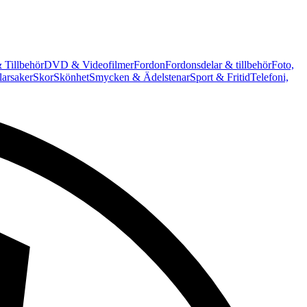
 Tillbehör
DVD & Videofilmer
Fordon
Fordonsdelar & tillbehör
Foto,
arsaker
Skor
Skönhet
Smycken & Ädelstenar
Sport & Fritid
Telefoni,