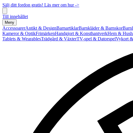
Sälj ditt fordon gratis! Läs mer om hur ->
Till innehållet
Meny
Accessoarer
Antikt & Design
Barnartiklar
Barnkläder & Barnskor
Barnl
Kameror & Optik
Frimärken
Handgjort & Konsthantverk
Hem & Hushå
Tablets & Wearables
Trädgård & Växter
TV-spel & Datorspel
Vykort &