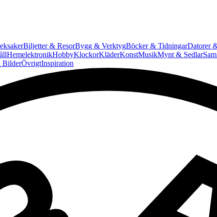
eksaker
Biljetter & Resor
Bygg & Verktyg
Böcker & Tidningar
Datorer &
ll
Hemelektronik
Hobby
Klockor
Kläder
Konst
Musik
Mynt & Sedlar
Saml
 Bilder
Övrigt
Inspiration