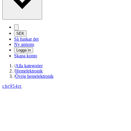
SEK
Så funkar det
Ny annons
Logga in
Skapa konto
/
Alla kategorier
/
Hemelektronik
/
Övrig hemelektronik
cbr954rr