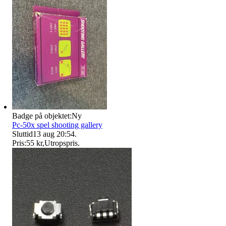
Badge på objektet:
Ny
Pc-50x spel shooting gallery
Sluttid
13 aug 20:54
.
Pris:
55 kr
,
Utropspris
.