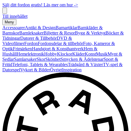
Sälj ditt fordon gratis! Läs mer om hur ->
Till innehållet
Meny
Accessoarer
Antikt & Design
Barnartiklar
Barnkläder &
Barnskor
Barnleksaker
Biljetter & Resor
Bygg & Verktyg
Böcker &
Tidningar
Datorer & Tillbehör
DVD &
Videofilmer
Fordon
Fordonsdelar & tillbehör
Foto, Kameror &
Optik
Frimärken
Handgjort & Konsthantverk
Hem &
Hushåll
Hemelektronik
Hobby
Klockor
Kläder
Konst
Musik
Mynt &
Sedlar
Samlarsaker
Skor
Skönhet
Smycken & Ädelstenar
Sport &
Fritid
Telefoni, Tablets & Wearables
Trädgård & Växter
TV-spel &
Datorspel
Vykort & Bilder
Övrigt
Inspiration