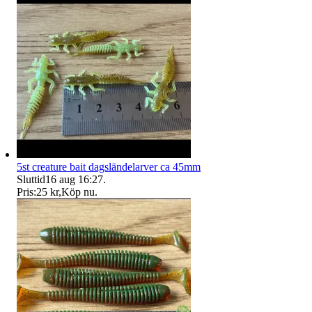
5st creature bait dagsländelarver ca 45mm
Sluttid
16 aug 16:27
.
Pris:
25 kr
,
Köp nu
.