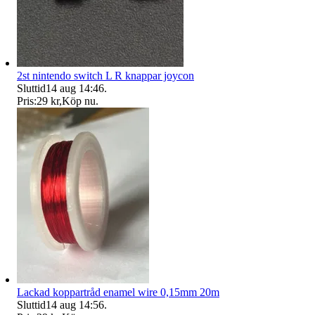
2st nintendo switch L R knappar joycon
Sluttid
14 aug 14:46
.
Pris:
29 kr
,
Köp nu
.
Lackad koppartråd enamel wire 0,15mm 20m
Sluttid
14 aug 14:56
.