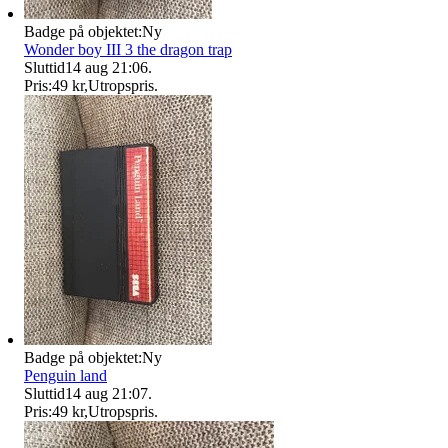
Badge på objektet:
Ny
Wonder boy III 3 the dragon trap
Sluttid
14 aug 21:06
.
Pris:
49 kr
,
Utropspris
.
Badge på objektet:
Ny
Penguin land
Sluttid
14 aug 21:07
.
Pris:
49 kr
,
Utropspris
.