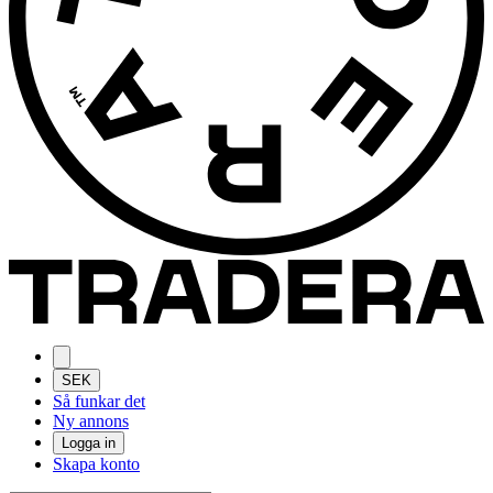
SEK
Så funkar det
Ny annons
Logga in
Skapa konto