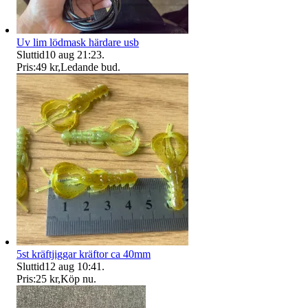
Uv lim lödmask härdare usb
Sluttid
10 aug 21:23
.
Pris:
49 kr
,
Ledande bud
.
5st kräftjiggar kräftor ca 40mm
Sluttid
12 aug 10:41
.
Pris:
25 kr
,
Köp nu
.