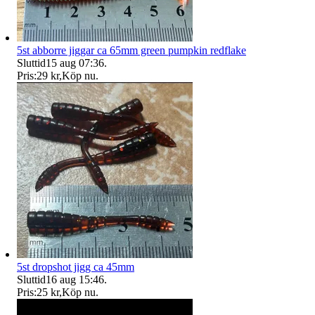
5st abborre jiggar ca 65mm green pumpkin redflake
Sluttid
15 aug 07:36
.
Pris:
29 kr
,
Köp nu
.
5st dropshot jigg ca 45mm
Sluttid
16 aug 15:46
.
Pris:
25 kr
,
Köp nu
.