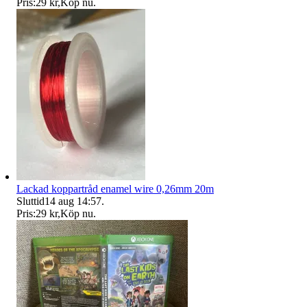
Pris:
29 kr
,
Köp nu
.
Lackad koppartråd enamel wire 0,26mm 20m
Sluttid
14 aug 14:57
.
Pris:
29 kr
,
Köp nu
.