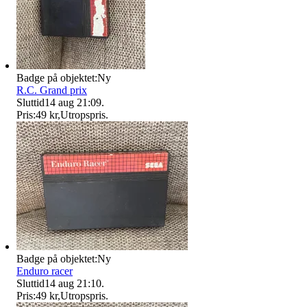
Badge på objektet:
Ny
R.C. Grand prix
Sluttid
14 aug 21:09
.
Pris:
49 kr
,
Utropspris
.
Badge på objektet:
Ny
Enduro racer
Sluttid
14 aug 21:10
.
Pris:
49 kr
,
Utropspris
.