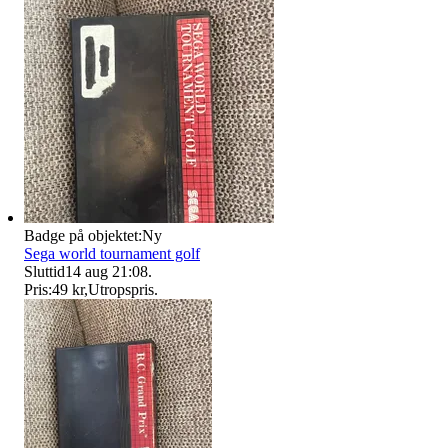
Badge på objektet:
Ny
Sega world tournament golf
Sluttid
14 aug 21:08
.
Pris:
49 kr
,
Utropspris
.