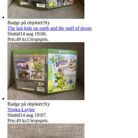
Badge på objektet:
Ny
The last kids on earth and the staff of doom
Sluttid
14 aug 19:06
.
Pris:
49 kr
,
Utropspris
.
Badge på objektet:
Ny
Yooka-Laylee
Sluttid
14 aug 19:07
.
Pris:
49 kr
,
Utropspris
.