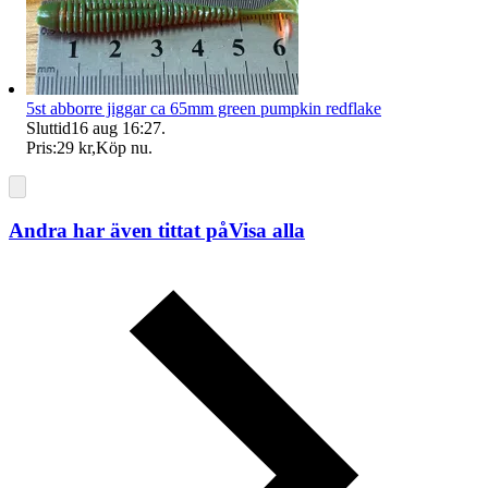
5st abborre jiggar ca 65mm green pumpkin redflake
Sluttid
16 aug 16:27
.
Pris:
29 kr
,
Köp nu
.
Andra har även tittat på
Visa alla