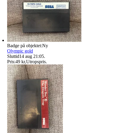
Badge på objektet:
Ny
Olympic gold
Sluttid
14 aug 21:05
.
Pris:
49 kr
,
Utropspris
.