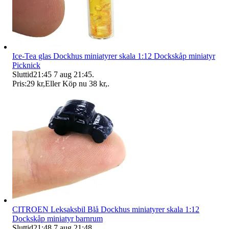
Ice-Tea glas Dockhus miniatyrer skala 1:12 Dockskåp miniatyr
Picknick
Sluttid
21:45
7 aug 21:45
.
Pris:
29 kr
,
Eller Köp nu
38 kr
,
.
CITROEN Leksaksbil Blå Dockhus miniatyrer skala 1:12
Dockskåp miniatyr barnrum
Sluttid
21:48
7 aug 21:48
.