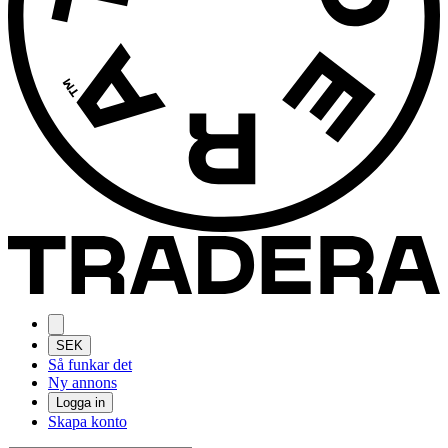
SEK
Så funkar det
Ny annons
Logga in
Skapa konto