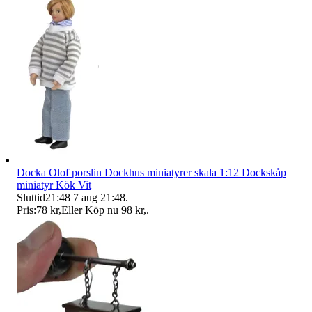
Docka Olof porslin Dockhus miniatyrer skala 1:12 Dockskåp
miniatyr Kök Vit
Sluttid
21:48
7 aug 21:48
.
Pris:
78 kr
,
Eller Köp nu
98 kr
,
.