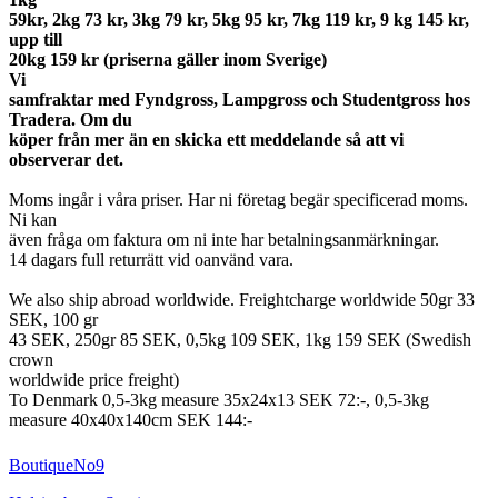
59kr, 2kg 73 kr, 3kg 79 kr, 5kg 95 kr, 7kg 119 kr, 9 kg 145 kr,
upp till
20kg 159 kr (priserna gäller inom Sverige)
Vi
samfraktar med Fyndgross, Lampgross och Studentgross hos
Tradera. Om du
köper från mer än en skicka ett meddelande så att vi
observerar det.
Moms ingår i våra priser. Har ni företag begär specificerad moms.
Ni kan
även fråga om faktura om ni inte har betalningsanmärkningar.
14 dagars full returrätt vid oanvänd vara.
We also ship abroad worldwide. Freightcharge worldwide 50gr 33
SEK, 100 gr
43 SEK, 250gr 85 SEK, 0,5kg 109 SEK, 1kg 159 SEK (Swedish
crown
worldwide price freight)
To Denmark 0,5-3kg measure 35x24x13 SEK 72:-, 0,5-3kg
measure 40x40x140cm SEK 144:-
BoutiqueNo9