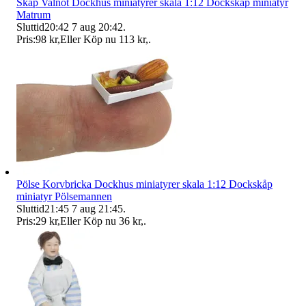
Skåp Valnöt Dockhus miniatyrer skala 1:12 Dockskåp miniatyr
Matrum
Sluttid
20:42
7 aug 20:42
.
Pris:
98 kr
,
Eller Köp nu
113 kr
,
.
Pölse Korvbricka Dockhus miniatyrer skala 1:12 Dockskåp
miniatyr Pölsemannen
Sluttid
21:45
7 aug 21:45
.
Pris:
29 kr
,
Eller Köp nu
36 kr
,
.