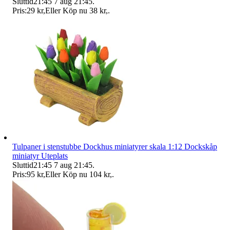
Sluttid
21:45
7 aug 21:45
.
Pris:
29 kr
,
Eller Köp nu
38 kr
,
.
Tulpaner i stenstubbe Dockhus miniatyrer skala 1:12 Dockskåp
miniatyr Uteplats
Sluttid
21:45
7 aug 21:45
.
Pris:
95 kr
,
Eller Köp nu
104 kr
,
.