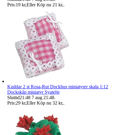
Pris:
19 kr
,
Eller Köp nu
21 kr
,
.
Kuddar 2 st Rosa-Rut Dockhus miniatyrer skala 1:12
Dockskåp miniatyr Syatelje
Sluttid
21:48
7 aug 21:48
.
Pris:
29 kr
,
Eller Köp nu
32 kr
,
.