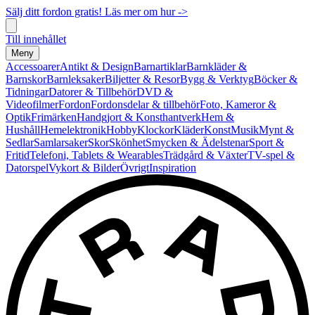
Sälj ditt fordon gratis! Läs mer om hur ->
Till innehållet
Meny
Accessoarer
Antikt & Design
Barnartiklar
Barnkläder &
Barnskor
Barnleksaker
Biljetter & Resor
Bygg & Verktyg
Böcker &
Tidningar
Datorer & Tillbehör
DVD &
Videofilmer
Fordon
Fordonsdelar & tillbehör
Foto, Kameror &
Optik
Frimärken
Handgjort & Konsthantverk
Hem &
Hushåll
Hemelektronik
Hobby
Klockor
Kläder
Konst
Musik
Mynt &
Sedlar
Samlarsaker
Skor
Skönhet
Smycken & Ädelstenar
Sport &
Fritid
Telefoni, Tablets & Wearables
Trädgård & Växter
TV-spel &
Datorspel
Vykort & Bilder
Övrigt
Inspiration