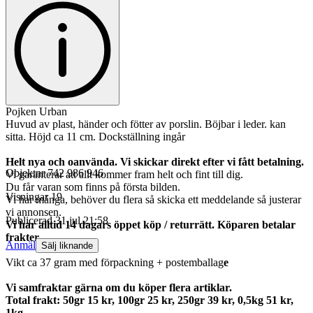
Pojken Urban
Huvud av plast, händer och fötter av porslin. Böjbar i leder. kan
sitta. Höjd ca 11 cm. Dockställning ingår
Helt nya och oanvända. Vi skickar direkt efter vi fått betalning.
Objektnr
742 986 946
Vi garanterar att allt kommer fram helt och fint till dig.
Du får varan som finns på första bilden.
Visningar
19
Vi har många, behöver du flera så skicka ett meddelande så justerar
vi annonsen.
Publicerad
31 jul 21:58
Vi har alltid 14 dagars öppet köp / returrätt. Köparen betalar
frakter.
Anmäl
Sälj liknande
Vikt ca 37 gram med förpackning + postemballag
e
Vi samfraktar gärna om du köper flera artiklar.
Total frakt: 50gr 15 kr, 100gr 25 kr, 250gr 39 kr, 0,5kg 51 kr,
1kg