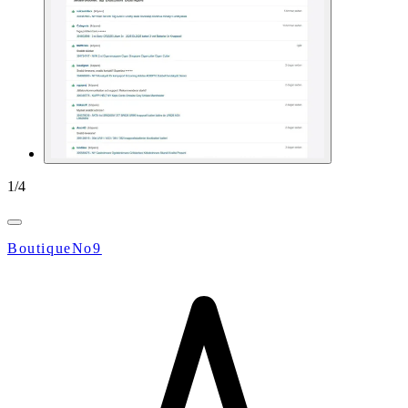
1
/
4
BoutiqueNo9