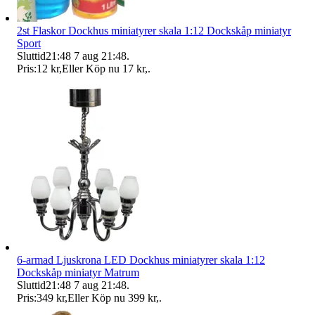
2st Flaskor Dockhus miniatyrer skala 1:12 Dockskåp miniatyr
Sport
Sluttid
21:48
7 aug 21:48
.
Pris:
12 kr
,
Eller Köp nu
17 kr
,
.
6-armad Ljuskrona LED Dockhus miniatyrer skala 1:12
Dockskåp miniatyr Matrum
Sluttid
21:48
7 aug 21:48
.
Pris:
349 kr
,
Eller Köp nu
399 kr
,
.