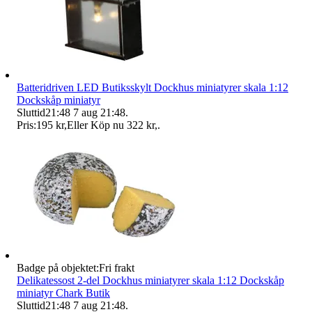
Batteridriven LED Butiksskylt Dockhus miniatyrer skala 1:12
Dockskåp miniatyr
Sluttid
21:48
7 aug 21:48
.
Pris:
195 kr
,
Eller Köp nu
322 kr
,
.
Badge på objektet:
Fri frakt
Delikatessost 2-del Dockhus miniatyrer skala 1:12 Dockskåp
miniatyr Chark Butik
Sluttid
21:48
7 aug 21:48
.