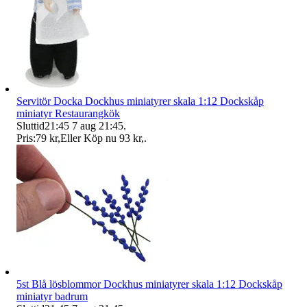
Servitör Docka Dockhus miniatyrer skala 1:12 Dockskåp
miniatyr Restaurangkök
Sluttid
21:45
7 aug 21:45
.
Pris:
79 kr
,
Eller Köp nu
93 kr
,
.
5st Blå lösblommor Dockhus miniatyrer skala 1:12 Dockskåp
miniatyr badrum