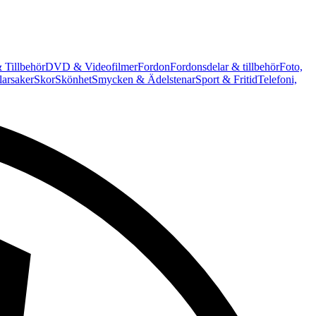
 Tillbehör
DVD & Videofilmer
Fordon
Fordonsdelar & tillbehör
Foto,
arsaker
Skor
Skönhet
Smycken & Ädelstenar
Sport & Fritid
Telefoni,