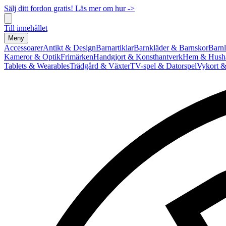
Sälj ditt fordon gratis! Läs mer om hur ->
Till innehållet
Meny
Accessoarer
Antikt & Design
Barnartiklar
Barnkläder & Barnskor
Barnl
Kameror & Optik
Frimärken
Handgjort & Konsthantverk
Hem & Hushå
Tablets & Wearables
Trädgård & Växter
TV-spel & Datorspel
Vykort &