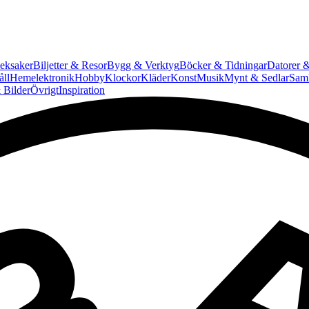
eksaker
Biljetter & Resor
Bygg & Verktyg
Böcker & Tidningar
Datorer &
ll
Hemelektronik
Hobby
Klockor
Kläder
Konst
Musik
Mynt & Sedlar
Saml
 Bilder
Övrigt
Inspiration