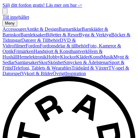
Sälj ditt fordon gratis! Läs mer om hur ->
Till innehållet
Meny
Accessoarer
Antikt & Design
Barnartiklar
Barnkläder &
Barnskor
Barnleksaker
Biljetter & Resor
Bygg & Verktyg
Böcker &
Tidningar
Datorer & Tillbehör
DVD &
Videofilmer
Fordon
Fordonsdelar & tillbehör
Foto, Kameror &
Optik
Frimärken
Handgjort & Konsthantverk
Hem &
Hushåll
Hemelektronik
Hobby
Klockor
Kläder
Konst
Musik
Mynt &
Sedlar
Samlarsaker
Skor
Skönhet
Smycken & Ädelstenar
Sport &
Fritid
Telefoni, Tablets & Wearables
Trädgård & Växter
TV-spel &
Datorspel
Vykort & Bilder
Övrigt
Inspiration