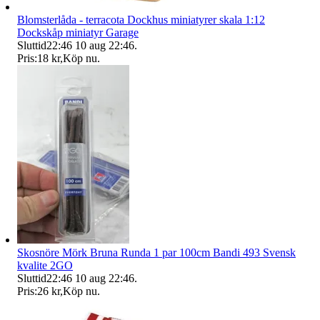
Blomsterlåda - terracota Dockhus miniatyrer skala 1:12
Dockskåp miniatyr Garage
Sluttid
22:46
10 aug 22:46
.
Pris:
18 kr
,
Köp nu
.
Skosnöre Mörk Bruna Runda 1 par 100cm Bandi 493 Svensk
kvalite 2GO
Sluttid
22:46
10 aug 22:46
.
Pris:
26 kr
,
Köp nu
.