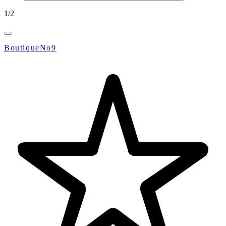
1
/
2
BoutiqueNo9