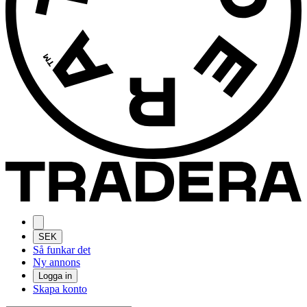
SEK
Så funkar det
Ny annons
Logga in
Skapa konto