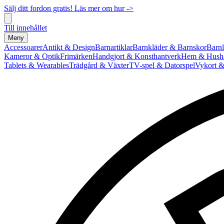
Sälj ditt fordon gratis! Läs mer om hur ->
Till innehållet
Meny
Accessoarer
Antikt & Design
Barnartiklar
Barnkläder & Barnskor
Barnl
Kameror & Optik
Frimärken
Handgjort & Konsthantverk
Hem & Hushå
Tablets & Wearables
Trädgård & Växter
TV-spel & Datorspel
Vykort &