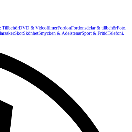
 Tillbehör
DVD & Videofilmer
Fordon
Fordonsdelar & tillbehör
Foto,
arsaker
Skor
Skönhet
Smycken & Ädelstenar
Sport & Fritid
Telefoni,