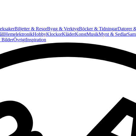
eksaker
Biljetter & Resor
Bygg & Verktyg
Böcker & Tidningar
Datorer &
ll
Hemelektronik
Hobby
Klockor
Kläder
Konst
Musik
Mynt & Sedlar
Saml
 Bilder
Övrigt
Inspiration