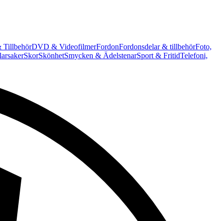
 Tillbehör
DVD & Videofilmer
Fordon
Fordonsdelar & tillbehör
Foto,
arsaker
Skor
Skönhet
Smycken & Ädelstenar
Sport & Fritid
Telefoni,