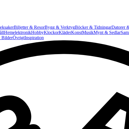
eksaker
Biljetter & Resor
Bygg & Verktyg
Böcker & Tidningar
Datorer &
ll
Hemelektronik
Hobby
Klockor
Kläder
Konst
Musik
Mynt & Sedlar
Saml
 Bilder
Övrigt
Inspiration