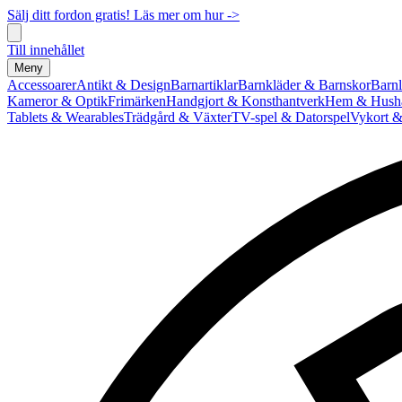
Sälj ditt fordon gratis! Läs mer om hur ->
Till innehållet
Meny
Accessoarer
Antikt & Design
Barnartiklar
Barnkläder & Barnskor
Barnl
Kameror & Optik
Frimärken
Handgjort & Konsthantverk
Hem & Hushå
Tablets & Wearables
Trädgård & Växter
TV-spel & Datorspel
Vykort &