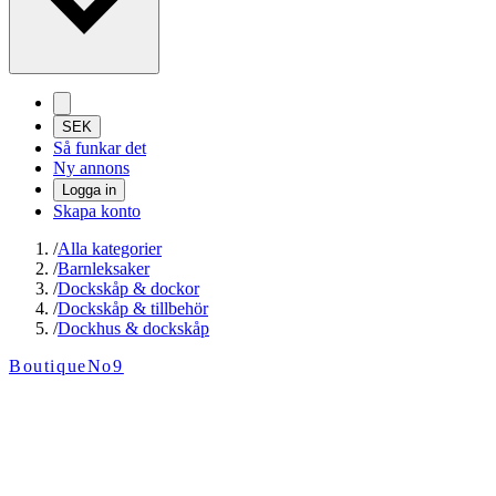
SEK
Så funkar det
Ny annons
Logga in
Skapa konto
/
Alla kategorier
/
Barnleksaker
/
Dockskåp & dockor
/
Dockskåp & tillbehör
/
Dockhus & dockskåp
BoutiqueNo9