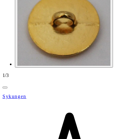
1
/
3
Sykungen