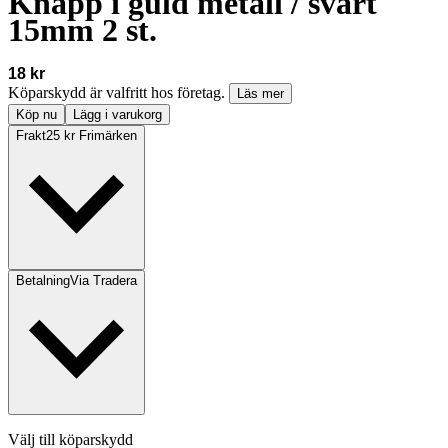
Knapp i guld metall / svart
15mm 2 st.
18 kr
Köparskydd är valfritt hos företag.
Läs mer
Köp nu
Lägg i varukorg
Frakt
25 kr Frimärken
Betalning
Via Tradera
Välj till köparskydd