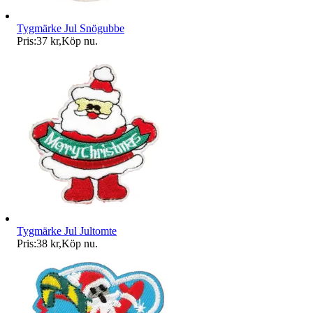
Tygmärke Jul Snögubbe
Pris:
37 kr
,
Köp nu
.
Tygmärke Jul Jultomte
Pris:
38 kr
,
Köp nu
.