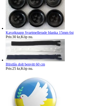
Kavajknapp Svartmellerade blanka 15mm 6st
Pris:
30 kr
,
Köp nu
.
Blixtlås dolt benvitt 60 cm
Pris:
25 kr
,
Köp nu
.