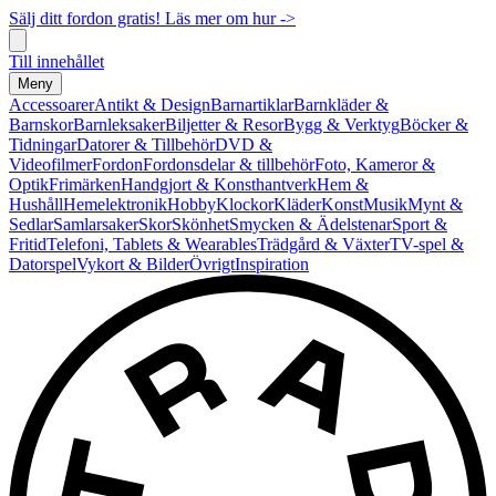
Sälj ditt fordon gratis! Läs mer om hur ->
Till innehållet
Meny
Accessoarer
Antikt & Design
Barnartiklar
Barnkläder &
Barnskor
Barnleksaker
Biljetter & Resor
Bygg & Verktyg
Böcker &
Tidningar
Datorer & Tillbehör
DVD &
Videofilmer
Fordon
Fordonsdelar & tillbehör
Foto, Kameror &
Optik
Frimärken
Handgjort & Konsthantverk
Hem &
Hushåll
Hemelektronik
Hobby
Klockor
Kläder
Konst
Musik
Mynt &
Sedlar
Samlarsaker
Skor
Skönhet
Smycken & Ädelstenar
Sport &
Fritid
Telefoni, Tablets & Wearables
Trädgård & Växter
TV-spel &
Datorspel
Vykort & Bilder
Övrigt
Inspiration