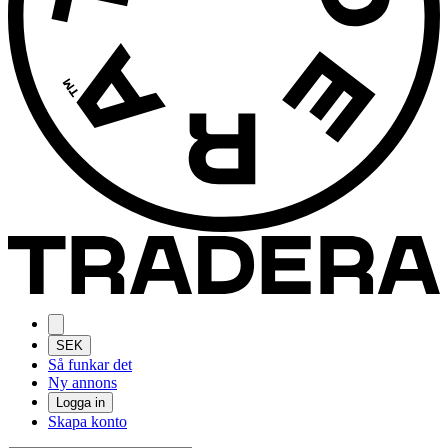
SEK
Så funkar det
Ny annons
Logga in
Skapa konto