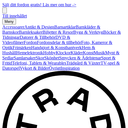
Sälj ditt fordon gratis! Läs mer om hur ->
Till innehållet
Meny
Accessoarer
Antikt & Design
Barnartiklar
Barnkläder &
Barnskor
Barnleksaker
Biljetter & Resor
Bygg & Verktyg
Böcker &
Tidningar
Datorer & Tillbehör
DVD &
Videofilmer
Fordon
Fordonsdelar & tillbehör
Foto, Kameror &
Optik
Frimärken
Handgjort & Konsthantverk
Hem &
Hushåll
Hemelektronik
Hobby
Klockor
Kläder
Konst
Musik
Mynt &
Sedlar
Samlarsaker
Skor
Skönhet
Smycken & Ädelstenar
Sport &
Fritid
Telefoni, Tablets & Wearables
Trädgård & Växter
TV-spel &
Datorspel
Vykort & Bilder
Övrigt
Inspiration