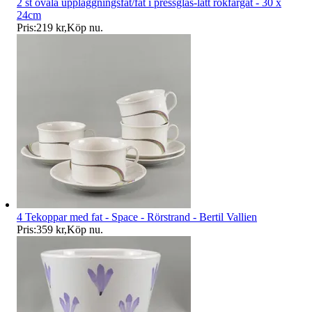
2 st ovala uppläggningsfat/fat i pressglas-lätt rökfärgat - 30 x
24cm
Pris:
219 kr
,
Köp nu
.
4 Tekoppar med fat - Space - Rörstrand - Bertil Vallien
Pris:
359 kr
,
Köp nu
.