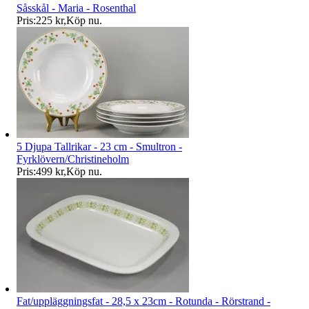
Såsskål - Maria - Rosenthal
Pris:
225 kr
,
Köp nu
.
5 Djupa Tallrikar - 23 cm - Smultron -
Fyrklövern/Christineholm
Pris:
499 kr
,
Köp nu
.
Fat/uppläggningsfat - 28,5 x 23cm - Rotunda - Rörstrand -