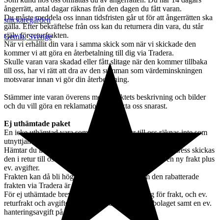
ångerrätt, antal dagar räknas från den dagen du fått varan.
Du måste meddela oss innan tidsfristen går ut för att ångerrätten ska
snickaregården
gälla. Efter bekräftelse från oss kan du returnera din vara, du står
själv för returfrakten.
Gemla
,
Sverige
När vi erhållit din vara i samma skick som när vi skickade den
kommer vi att göra en återbetalning till dig via Tradera.
Skulle varan vara skadad eller fått slitage när den kommer tillbaka
till oss, har vi rätt att dra av den summan som värdeminskningen
motsvarar innan vi gör din återbetalning.
Stämmer inte varan överens med objektets beskrivning och bilder
och du vill göra en reklamation, kontakta oss snarast.
Ej uthämtade paket
En icke uthämtad vara som kommer i retur till oss räknas inte som
utnyttjande av ångerrätt.
Hämtar du inte ut din vara i tid eller angett en felaktig adress skickas
den i retur till oss. Vi skickar den igen när du betalat en ny frakt plus
ev. avgifter.
Frakten kan då bli högre än den första eftersom den rabatterade
frakten via Tradera är förbrukad.
För ej uthämtade brev eller paket debiterar vi dig för frakt, och ev.
returfrakt och avgifter som debiteras oss av fraktbolaget samt en ev.
hanteringsavgift på 200 kr.