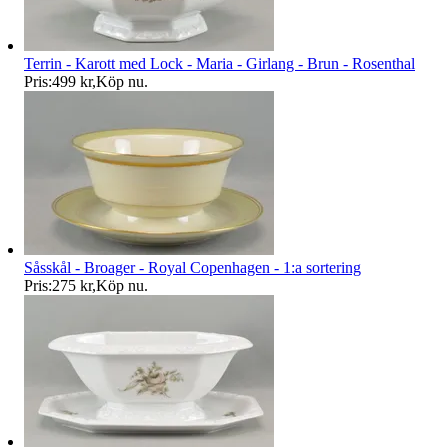
Terrin - Karott med Lock - Maria - Girlang - Brun - Rosenthal
Pris:
499 kr
,
Köp nu
.
Såsskål - Broager - Royal Copenhagen - 1:a sortering
Pris:
275 kr
,
Köp nu
.