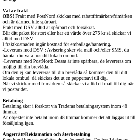
Val av frakt
OBS!
Frakt med PostNord skickas med rabattfrimärken/frimärken
och är därmed inte spårbart.
Frakt med DSV alltid är spårbart och försäkrat.
Blir ditt paket för stort eller har ett värde över 275 kr så skickar vi
alltid med DSV.
I fraktkostnaden ingår kostnad för emballage/hantering.
-Leverans med DSV : Avisering sker via mail och/eller SMS, du
hämtar din vara hos ditt lokala ombud.
-Leverans med PostNord: Dessa är inte spårbara, de levereras om
möjligt till din brevlåda.
Om den ej kan levereras till din brevlåda så kommer den till ditt
lokala ombud, då skickas det ut en pappersavi till dig.
När vi skickar med frimärken så skickar vi alltid ett mail till dig när
vi postar det.
Betalning
Betalning sker i förskott via Traderas betalningssystem inom 48
timmar.
Är objektet inte betalat inom 48 timmar kommer det att läggas ut till
försäljning igen.
Ångerrätt/Reklamation och återbetalning
Som kund hos oss omfattas du av ångerrätten. Du har 14 dagars