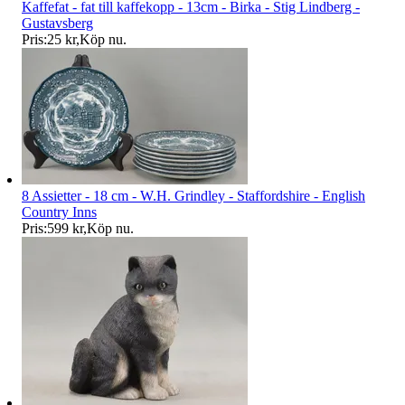
Kaffefat - fat till kaffekopp - 13cm - Birka - Stig Lindberg -
Gustavsberg
Pris:
25 kr
,
Köp nu
.
8 Assietter - 18 cm - W.H. Grindley - Staffordshire - English
Country Inns
Pris:
599 kr
,
Köp nu
.