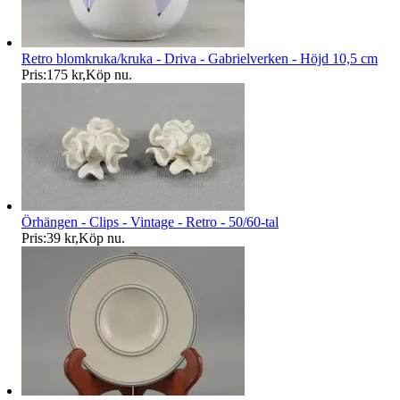
Retro blomkruka/kruka - Driva - Gabrielverken - Höjd 10,5 cm
Pris:
175 kr
,
Köp nu
.
Örhängen - Clips - Vintage - Retro - 50/60-tal
Pris:
39 kr
,
Köp nu
.