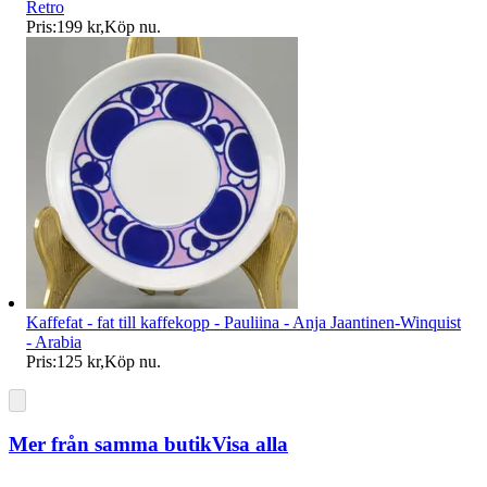
Retro
Pris:
199 kr
,
Köp nu
.
Kaffefat - fat till kaffekopp - Pauliina - Anja Jaantinen-Winquist
- Arabia
Pris:
125 kr
,
Köp nu
.
Mer från samma butik
Visa alla