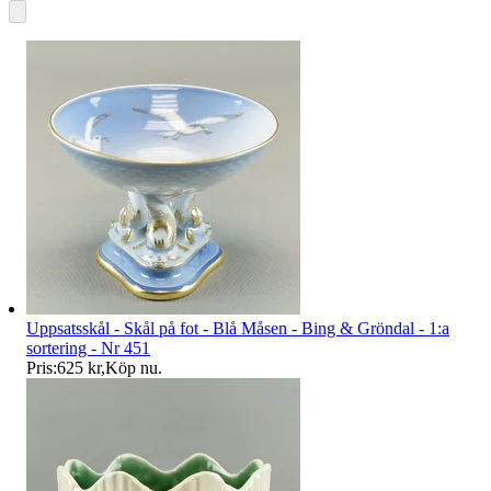
Uppsatsskål - Skål på fot - Blå Måsen - Bing & Gröndal - 1:a
sortering - Nr 451
Pris:
625 kr
,
Köp nu
.