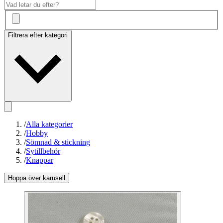
Filtrera efter kategori
/
Alla kategorier
/
Hobby
/
Sömnad & stickning
/
Sytillbehör
/
Knappar
Hoppa över karusell