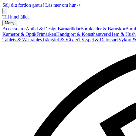
Sälj ditt fordon gratis! Läs mer om hur ->
Till innehållet
Meny
Accessoarer
Antikt & Design
Barnartiklar
Barnkläder & Barnskor
Barnl
Kameror & Optik
Frimärken
Handgjort & Konsthantverk
Hem & Hushå
Tablets & Wearables
Trädgård & Växter
TV-spel & Datorspel
Vykort &