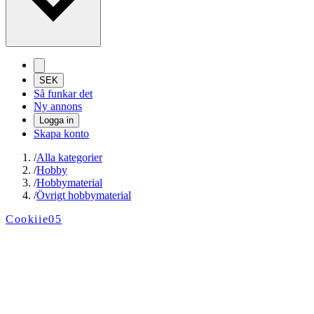
SEK
Så funkar det
Ny annons
Logga in
Skapa konto
/
Alla kategorier
/
Hobby
/
Hobbymaterial
/
Övrigt hobbymaterial
Cookiie05