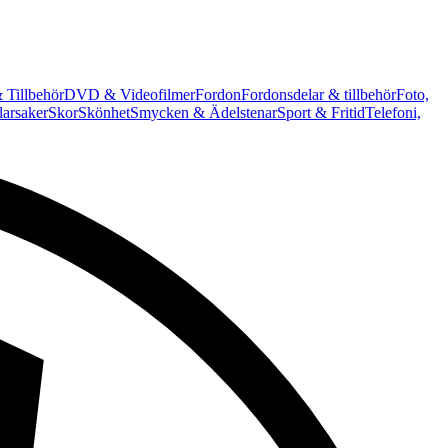
 Tillbehör
DVD & Videofilmer
Fordon
Fordonsdelar & tillbehör
Foto,
arsaker
Skor
Skönhet
Smycken & Ädelstenar
Sport & Fritid
Telefoni,