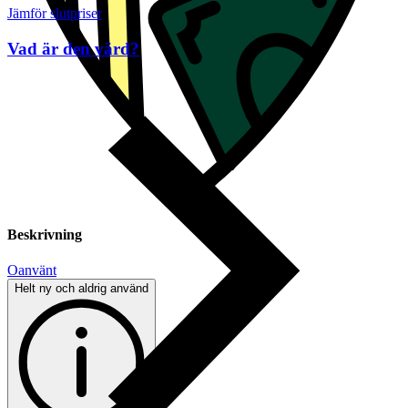
Jämför slutpriser
Vad är den värd?
Beskrivning
Oanvänt
Helt ny och aldrig använd