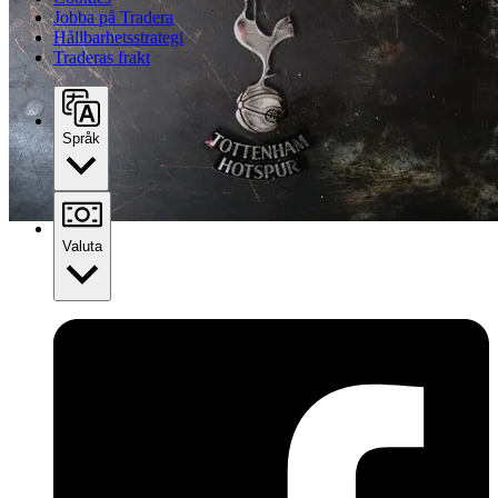
Jobba på Tradera
Hållbarhetsstrategi
Traderas frakt
Språk
Valuta