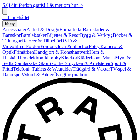
Sälj ditt fordon gratis! Läs mer om hur ->
Till innehållet
Meny
Accessoarer
Antikt & Design
Barnartiklar
Barnkläder &
Barnskor
Barnleksaker
Biljetter & Resor
Bygg & Verktyg
Böcker &
Tidningar
Datorer & Tillbehör
DVD &
Videofilmer
Fordon
Fordonsdelar & tillbehör
Foto, Kameror &
Optik
Frimärken
Handgjort & Konsthantverk
Hem &
Hushåll
Hemelektronik
Hobby
Klockor
Kläder
Konst
Musik
Mynt &
Sedlar
Samlarsaker
Skor
Skönhet
Smycken & Ädelstenar
Sport &
Fritid
Telefoni, Tablets & Wearables
Trädgård & Växter
TV-spel &
Datorspel
Vykort & Bilder
Övrigt
Inspiration