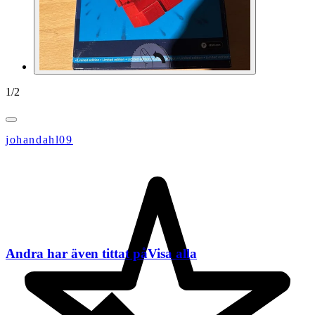
1
/
2
johandahl09
Andra har även tittat på
Visa alla