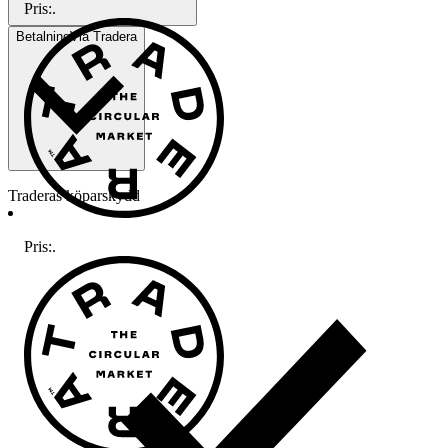
Pris:
.
Betalning
Via Tradera
Traderas köparskydd
Pris:
.