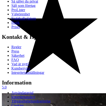
Så säljer du privat
Sälj som företag
ProLister
Välgörenhet
Fraktkalkylatorn
Butik
Priser
Kontakt & Hjälp
Regler
Press
Säkerhet
FAQ
Vad är nytt?
Kundservice
Integritetsinställningar
Information
5.0
Användaravtal
Integritetspolicy
Tillgänglighetsredogörelse
Cookies