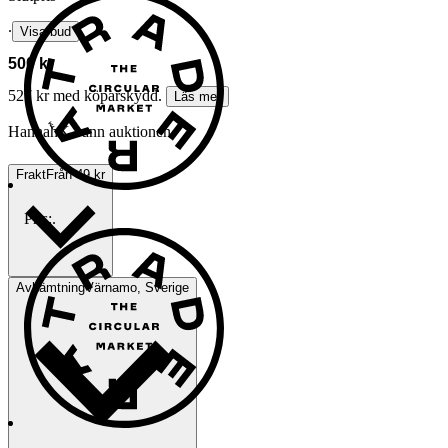
∙
Visa bud
500 kr
527 kr med köparskydd.
Läs mer
HannahK vann auktionen
Frakt
Från 49 kr
Pris:
.
Avhämtning
Värnamo, Sverige