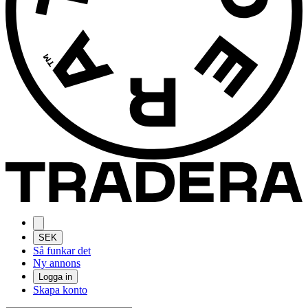
SEK
Så funkar det
Ny annons
Logga in
Skapa konto