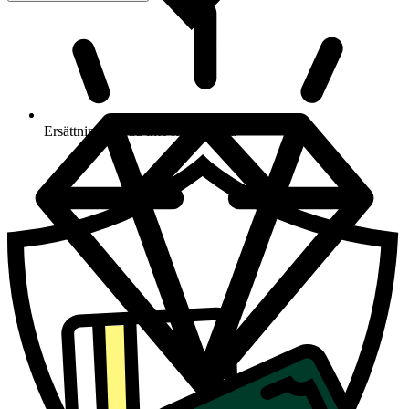
Ersättning om du inte får din vara