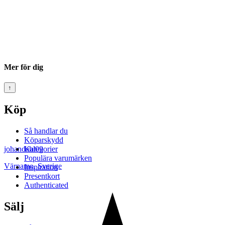
Mer för dig
↑
Köp
Så handlar du
Köparskydd
Kategorier
johandahl09
Populära varumärken
Värnamo
,
Sverige
Inspiration
Presentkort
Authenticated
Sälj