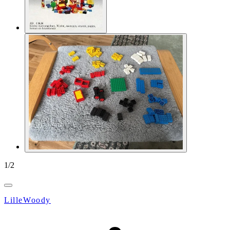
1
/
2
LilleWoody