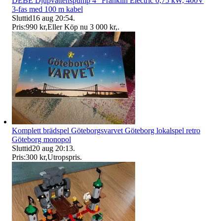
DEBE Djupvattenspump 4" Franklin Electric 0,75 kW, 400V
3-fas med 100 m kabel
Sluttid
16 aug 20:54
.
Pris:
990 kr
,
Eller Köp nu
3 000 kr
,
.
Komplett brädspel Göteborgsvarvet Göteborg lokalspel retro
Göteborg monopol
Sluttid
20 aug 20:13
.
Pris:
300 kr
,
Utropspris
.