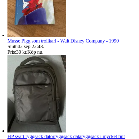
Musse Pigg som trollkarl - Walt Disney Company - 1990
Sluttid
2 sep 22:48
.
Pris:
30 kr
,
Köp nu
.
HP svart ryggsäck datorryggsäck dataryggsäck i mycket fint