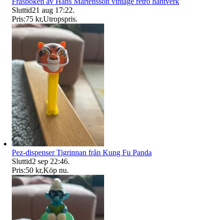
Fräsboken av Hans Mårtensson vintage retro hantverk
Sluttid
21 aug 17:22
.
Pris:
75 kr
,
Utropspris
.
Pez-dispenser Tigrinnan från Kung Fu Panda
Sluttid
2 sep 22:46
.
Pris:
50 kr
,
Köp nu
.