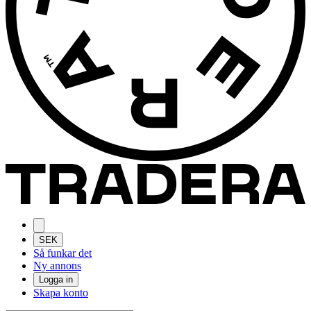
SEK
Så funkar det
Ny annons
Logga in
Skapa konto