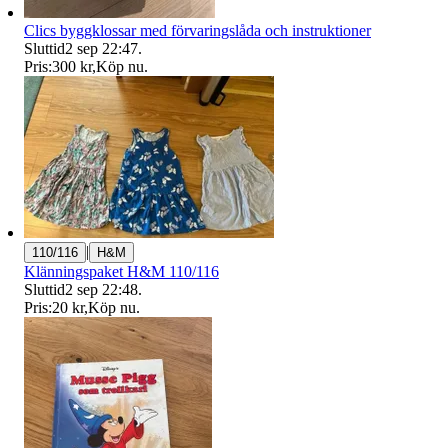
Clics byggklossar med förvaringslåda och instruktioner
Sluttid
2 sep 22:47
.
Pris:
300 kr
,
Köp nu
.
|
110/116
H&M
Klänningspaket H&M 110/116
Sluttid
2 sep 22:48
.
Pris:
20 kr
,
Köp nu
.