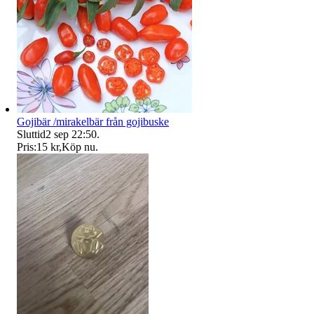
Gojibär /mirakelbär från gojibuske
Sluttid
2 sep 22:50
.
Pris:
15 kr
,
Köp nu
.