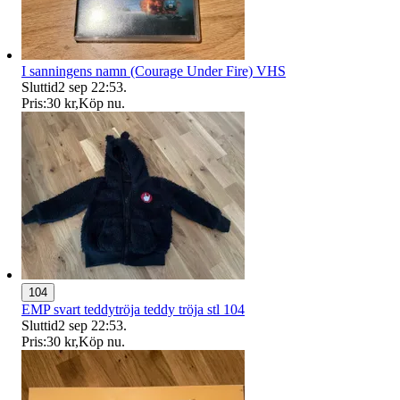
I sanningens namn (Courage Under Fire) VHS
Sluttid
2 sep 22:53
.
Pris:
30 kr
,
Köp nu
.
104
EMP svart teddytröja teddy tröja stl 104
Sluttid
2 sep 22:53
.
Pris:
30 kr
,
Köp nu
.