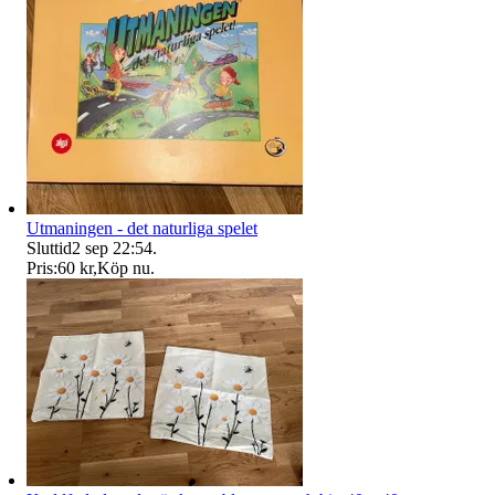
Utmaningen - det naturliga spelet
Sluttid
2 sep 22:54
.
Pris:
60 kr
,
Köp nu
.