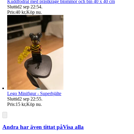
Kuddfodral med prästkrage blommor och bin 40 x 40 cm
Sluttid
2 sep 22:54
.
Pris:
40 kr
,
Köp nu
.
Lego Minifigur - Superhjälte
Sluttid
2 sep 22:55
.
Pris:
15 kr
,
Köp nu
.
Andra har även tittat på
Visa alla