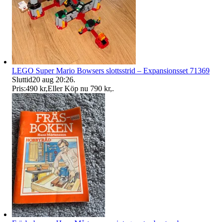
LEGO Super Mario Bowsers slottsstrid – Expansionsset 71369
Sluttid
20 aug 20:26
.
Pris:
490 kr
,
Eller Köp nu
790 kr
,
.