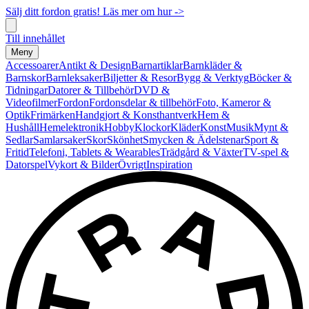
Sälj ditt fordon gratis! Läs mer om hur ->
Till innehållet
Meny
Accessoarer
Antikt & Design
Barnartiklar
Barnkläder &
Barnskor
Barnleksaker
Biljetter & Resor
Bygg & Verktyg
Böcker &
Tidningar
Datorer & Tillbehör
DVD &
Videofilmer
Fordon
Fordonsdelar & tillbehör
Foto, Kameror &
Optik
Frimärken
Handgjort & Konsthantverk
Hem &
Hushåll
Hemelektronik
Hobby
Klockor
Kläder
Konst
Musik
Mynt &
Sedlar
Samlarsaker
Skor
Skönhet
Smycken & Ädelstenar
Sport &
Fritid
Telefoni, Tablets & Wearables
Trädgård & Växter
TV-spel &
Datorspel
Vykort & Bilder
Övrigt
Inspiration