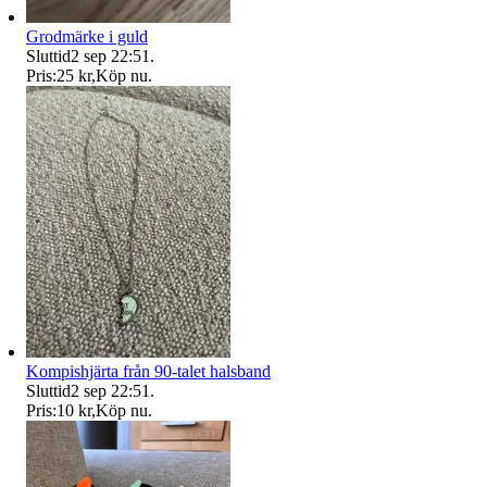
Grodmärke i guld
Sluttid
2 sep 22:51
.
Pris:
25 kr
,
Köp nu
.
Kompishjärta från 90-talet halsband
Sluttid
2 sep 22:51
.
Pris:
10 kr
,
Köp nu
.