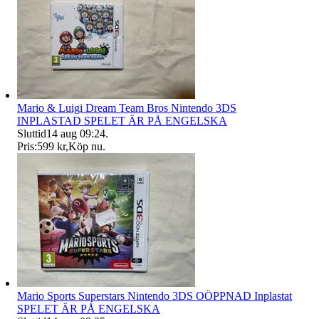
Mario & Luigi Dream Team Bros Nintendo 3DS
INPLASTAD SPELET ÄR PÅ ENGELSKA
Sluttid
14 aug 09:24
.
Pris:
599 kr
,
Köp nu
.
Mario Sports Superstars Nintendo 3DS OÖPPNAD Inplastat
SPELET ÄR PÅ ENGELSKA