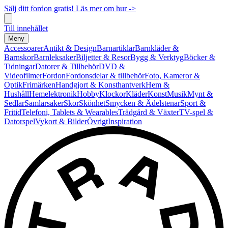
Sälj ditt fordon gratis! Läs mer om hur ->
Till innehållet
Meny
Accessoarer
Antikt & Design
Barnartiklar
Barnkläder &
Barnskor
Barnleksaker
Biljetter & Resor
Bygg & Verktyg
Böcker &
Tidningar
Datorer & Tillbehör
DVD &
Videofilmer
Fordon
Fordonsdelar & tillbehör
Foto, Kameror &
Optik
Frimärken
Handgjort & Konsthantverk
Hem &
Hushåll
Hemelektronik
Hobby
Klockor
Kläder
Konst
Musik
Mynt &
Sedlar
Samlarsaker
Skor
Skönhet
Smycken & Ädelstenar
Sport &
Fritid
Telefoni, Tablets & Wearables
Trädgård & Växter
TV-spel &
Datorspel
Vykort & Bilder
Övrigt
Inspiration