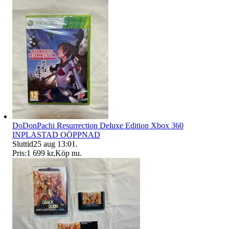
DoDonPachi Resurrection Deluxe Edition Xbox 360
INPLASTAD OÖPPNAD
Sluttid
25 aug 13:01
.
Pris:
1 699 kr
,
Köp nu
.