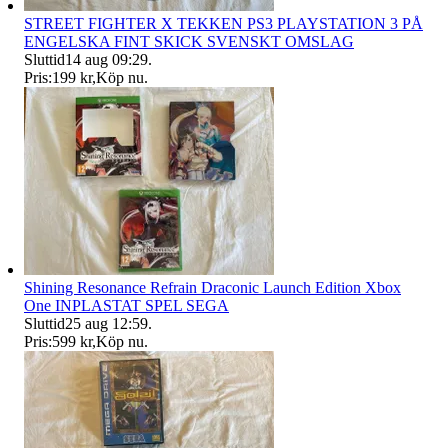
STREET FIGHTER X TEKKEN PS3 PLAYSTATION 3 PÅ
ENGELSKA FINT SKICK SVENSKT OMSLAG
Sluttid
14 aug 09:29
.
Pris:
199 kr
,
Köp nu
.
Shining Resonance Refrain Draconic Launch Edition Xbox
One INPLASTAT SPEL SEGA
Sluttid
25 aug 12:59
.
Pris:
599 kr
,
Köp nu
.