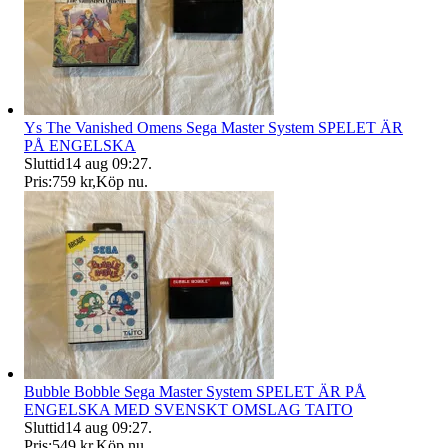
Ys The Vanished Omens Sega Master System SPELET ÄR
PÅ ENGELSKA
Sluttid
14 aug 09:27
.
Pris:
759 kr
,
Köp nu
.
Bubble Bobble Sega Master System SPELET ÄR PÅ
ENGELSKA MED SVENSKT OMSLAG TAITO
Sluttid
14 aug 09:27
.
Pris:
549 kr
,
Köp nu
.