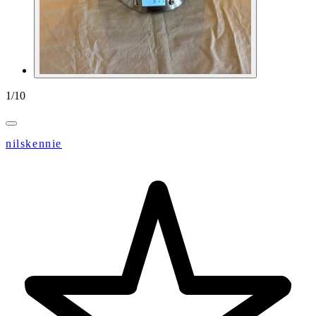
1
/
10
nilskennie