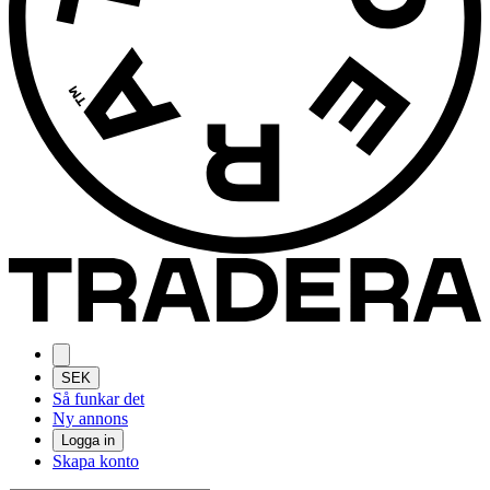
SEK
Så funkar det
Ny annons
Logga in
Skapa konto