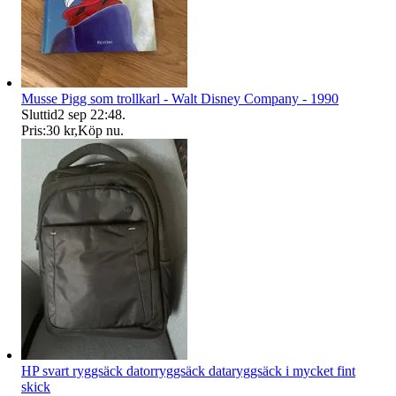
Musse Pigg som trollkarl - Walt Disney Company - 1990
Sluttid
2 sep 22:48
.
Pris:
30 kr
,
Köp nu
.
HP svart ryggsäck datorryggsäck dataryggsäck i mycket fint
skick