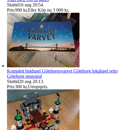
Sluttid
16 aug 20:54
.
Pris:
990 kr
,
Eller Köp nu
3 000 kr
,
.
Komplett brädspel Göteborgsvarvet Göteborg lokalspel retro
Göteborg monopol
Sluttid
20 aug 20:13
.
Pris:
300 kr
,
Utropspris
.