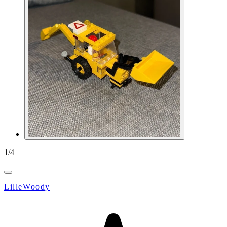
1
/
4
LilleWoody