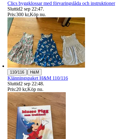
Clics byggklossar med förvaringslåda och instruktioner
Sluttid
2 sep 22:47
.
Pris:
300 kr
,
Köp nu
.
|
110/116
H&M
Klänningspaket H&M 110/116
Sluttid
2 sep 22:48
.
Pris:
20 kr
,
Köp nu
.