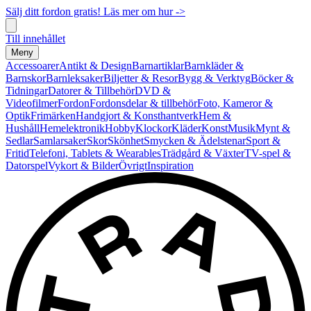
Sälj ditt fordon gratis! Läs mer om hur ->
Till innehållet
Meny
Accessoarer
Antikt & Design
Barnartiklar
Barnkläder &
Barnskor
Barnleksaker
Biljetter & Resor
Bygg & Verktyg
Böcker &
Tidningar
Datorer & Tillbehör
DVD &
Videofilmer
Fordon
Fordonsdelar & tillbehör
Foto, Kameror &
Optik
Frimärken
Handgjort & Konsthantverk
Hem &
Hushåll
Hemelektronik
Hobby
Klockor
Kläder
Konst
Musik
Mynt &
Sedlar
Samlarsaker
Skor
Skönhet
Smycken & Ädelstenar
Sport &
Fritid
Telefoni, Tablets & Wearables
Trädgård & Växter
TV-spel &
Datorspel
Vykort & Bilder
Övrigt
Inspiration