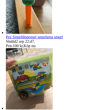
Pez Smurfdispenser smurfarna smurf
Sluttid
2 sep 22:47
.
Pris:
100 kr
,
Köp nu
.