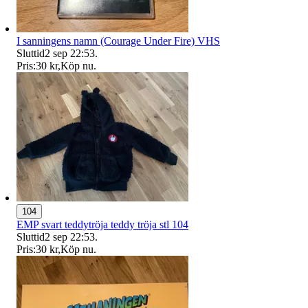
I sanningens namn (Courage Under Fire) VHS
Sluttid
2 sep 22:53
.
Pris:
30 kr
,
Köp nu
.
104
EMP svart teddytröja teddy tröja stl 104
Sluttid
2 sep 22:53
.
Pris:
30 kr
,
Köp nu
.