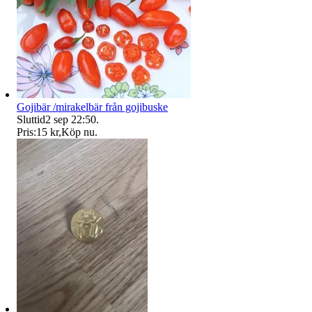
Gojibär /mirakelbär från gojibuske
Sluttid
2 sep 22:50
.
Pris:
15 kr
,
Köp nu
.