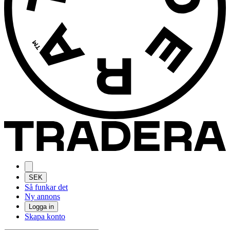
SEK
Så funkar det
Ny annons
Logga in
Skapa konto