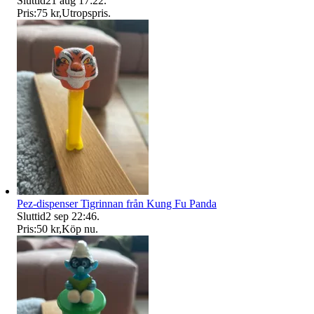
Sluttid
21 aug 17:22
.
Pris:
75 kr
,
Utropspris
.
Pez-dispenser Tigrinnan från Kung Fu Panda
Sluttid
2 sep 22:46
.
Pris:
50 kr
,
Köp nu
.