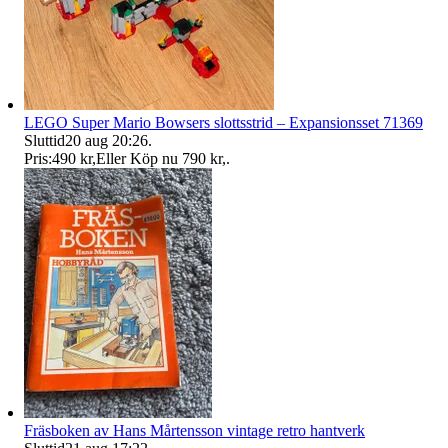
LEGO Super Mario Bowsers slottsstrid – Expansionsset 71369
Sluttid
20 aug 20:26
.
Pris:
490 kr
,
Eller Köp nu
790 kr
,
.
Fräsboken av Hans Mårtensson vintage retro hantverk