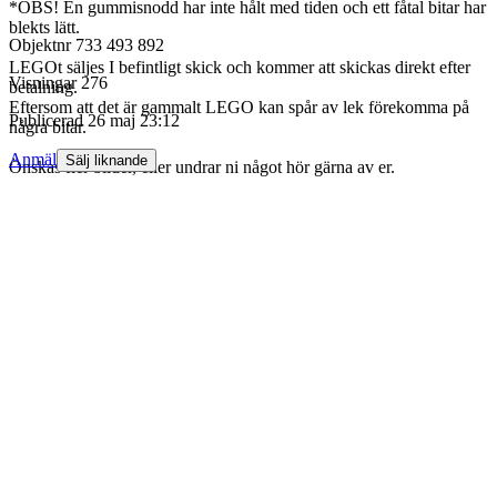
*OBS! En gummisnodd har inte hålt med tiden och ett fåtal bitar har
blekts lätt.
Objektnr
733 493 892
LEGOt säljes I befintligt skick och kommer att skickas direkt efter
Visningar
276
betalning.
Eftersom att det är gammalt LEGO kan spår av lek förekomma på
Publicerad
26 maj 23:12
några bitar.
Anmäl
Sälj liknande
Önskas fler bilder, eller undrar ni något hör gärna av er.