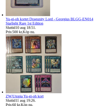
Yu-gi-oh kortet Dragunity Lord - Georgius BLGG-EN014
Starlight Rare 1st Edition
Sluttid
10 aug 18:51
.
Pris:
500 kr
,
Köp nu
.
ZW/Utopia Yu-gi-oh kort
Sluttid
11 aug 19:26
.
Pris:
60 kr
,
Köp nu
.