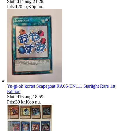
Sluttid
14 aug 21:28
.
Pris:
120 kr
,
Köp nu
.
Yu-gi-oh kortet Scapegoat RA05-EN111 Starlight Rare 1st
Edition
Sluttid
16 aug 18:59
.
Pris:
30 kr
,
Köp nu
.