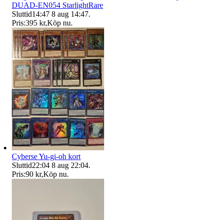
DUAD-EN054 StarlightRare
Sluttid
14:47
8 aug 14:47
.
Pris:
395 kr
,
Köp nu
.
Cyberse Yu-gi-oh kort
Sluttid
22:04
8 aug 22:04
.
Pris:
90 kr
,
Köp nu
.