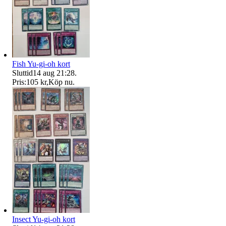
Fish Yu-gi-oh kort
Sluttid
14 aug 21:28
.
Pris:
105 kr
,
Köp nu
.
Insect Yu-gi-oh kort