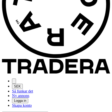
SEK
Så funkar det
Ny annons
Logga in
Skapa konto