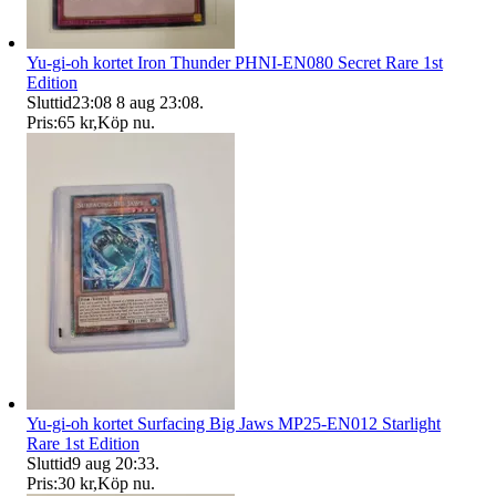
Yu-gi-oh kortet Iron Thunder PHNI-EN080 Secret Rare 1st
Edition
Sluttid
23:08
8 aug 23:08
.
Pris:
65 kr
,
Köp nu
.
Yu-gi-oh kortet Surfacing Big Jaws MP25-EN012 Starlight
Rare 1st Edition
Sluttid
9 aug 20:33
.
Pris:
30 kr
,
Köp nu
.