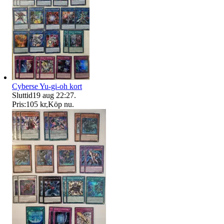
Cyberse Yu-gi-oh kort
Sluttid
19 aug 22:27
.
Pris:
105 kr
,
Köp nu
.