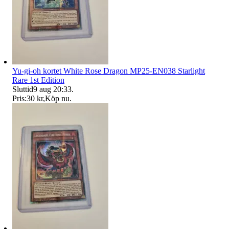
Yu-gi-oh kortet White Rose Dragon MP25-EN038 Starlight
Rare 1st Edition
Sluttid
9 aug 20:33
.
Pris:
30 kr
,
Köp nu
.