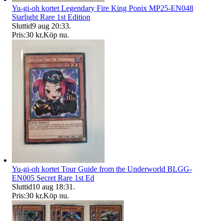
Yu-gi-oh kortet Legendary Fire King Ponix MP25-EN048
Starlight Rare 1st Edition
Sluttid
9 aug 20:33
.
Pris:
30 kr
,
Köp nu
.
Yu-gi-oh kortet Tour Guide from the Underworld BLGG-
EN005 Secret Rare 1st Ed
Sluttid
10 aug 18:31
.
Pris:
30 kr
,
Köp nu
.