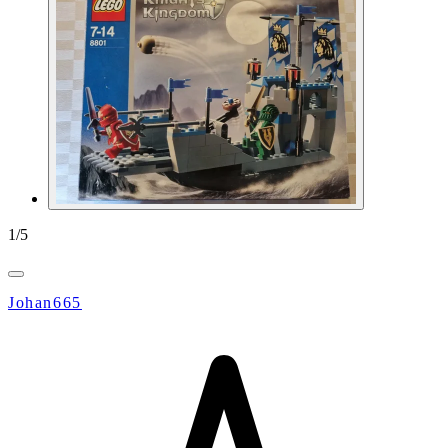
1
/
5
Johan665