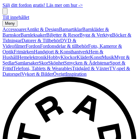
Sälj ditt fordon gratis! Läs mer om hur ->
Till innehållet
Meny
Accessoarer
Antikt & Design
Barnartiklar
Barnkläder &
Barnskor
Barnleksaker
Biljetter & Resor
Bygg & Verktyg
Böcker &
Tidningar
Datorer & Tillbehör
DVD &
Videofilmer
Fordon
Fordonsdelar & tillbehör
Foto, Kameror &
Optik
Frimärken
Handgjort & Konsthantverk
Hem &
Hushåll
Hemelektronik
Hobby
Klockor
Kläder
Konst
Musik
Mynt &
Sedlar
Samlarsaker
Skor
Skönhet
Smycken & Ädelstenar
Sport &
Fritid
Telefoni, Tablets & Wearables
Trädgård & Växter
TV-spel &
Datorspel
Vykort & Bilder
Övrigt
Inspiration