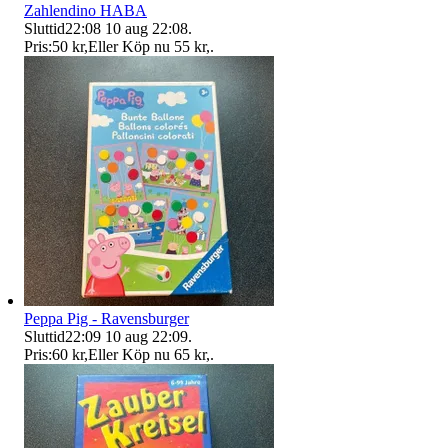
Zahlendino HABA
Sluttid
22:08
10 aug 22:08
.
Pris:
50 kr
,
Eller Köp nu
55 kr
,
.
Peppa Pig - Ravensburger
Sluttid
22:09
10 aug 22:09
.
Pris:
60 kr
,
Eller Köp nu
65 kr
,
.