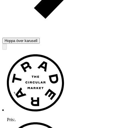
Hoppa över karusell
Pris:
.