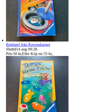
Brädspel från Ravensburger
Sluttid
14 aug 09:28
.
Pris:
50 kr
,
Eller Köp nu
55 kr
,
.