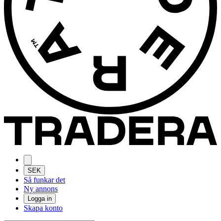
SEK
Så funkar det
Ny annons
Logga in
Skapa konto