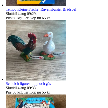
Tempo Kleine Fische! Ravensburger Brädspel
Sluttid
14 aug 09:29
.
Pris:
60 kr
,
Eller Köp nu
65 kr
,
.
Schleich figurer, tupp och gås
Sluttid
14 aug 09:33
.
Pris:
50 kr
,
Eller Köp nu
55 kr
,
.