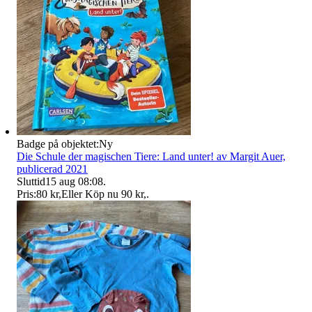
Badge på objektet:
Ny
Die Schule der magischen Tiere: Land unter! av Margit Auer,
publicerad 2021
Sluttid
15 aug 08:08
.
Pris:
80 kr
,
Eller Köp nu
90 kr
,
.