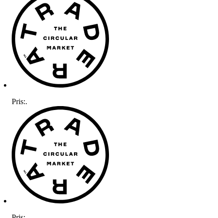
Pris:
.
Pris:
.