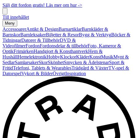
Sälj ditt fordon gratis! Läs mer om hur ->
Till innehållet
Meny
Accessoarer
Antikt & Design
Barnartiklar
Barnkläder &
Barnskor
Barnleksaker
Biljetter & Resor
Bygg & Verktyg
Böcker &
Tidningar
Datorer & Tillbehör
DVD &
Videofilmer
Fordon
Fordonsdelar & tillbehör
Foto, Kameror &
Optik
Frimärken
Handgjort & Konsthantverk
Hem &
Hushåll
Hemelektronik
Hobby
Klockor
Kläder
Konst
Musik
Mynt &
Sedlar
Samlarsaker
Skor
Skönhet
Smycken & Ädelstenar
Sport &
Fritid
Telefoni, Tablets & Wearables
Trädgård & Växter
TV-spel &
Datorspel
Vykort & Bilder
Övrigt
Inspiration