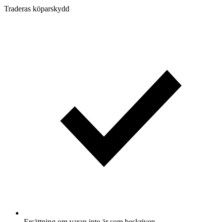
Traderas köparskydd
Ersättning om varan inte är som beskriven