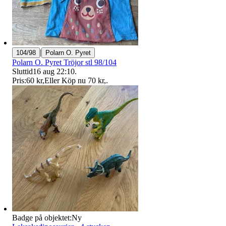
|
104/98
Polarn O. Pyret
Polarn O. Pyret Tröjor stl 98/104
Sluttid
16 aug 22:10
.
Pris:
60 kr
,
Eller Köp nu
70 kr
,
.
Badge på objektet:
Ny