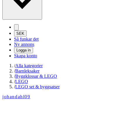
SEK
Så funkar det
Ny annons
Logga in
Skapa konto
/
Alla kategorier
/
Barnleksaker
/
Byggklossar & LEGO
/
LEGO
/
LEGO set & byggsatser
johandahl09