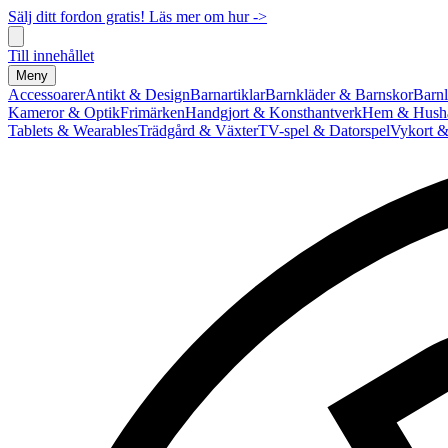
Sälj ditt fordon gratis! Läs mer om hur ->
Till innehållet
Meny
Accessoarer
Antikt & Design
Barnartiklar
Barnkläder & Barnskor
Barnl
Kameror & Optik
Frimärken
Handgjort & Konsthantverk
Hem & Hushå
Tablets & Wearables
Trädgård & Växter
TV-spel & Datorspel
Vykort &