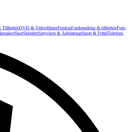
 Tillbehör
DVD & Videofilmer
Fordon
Fordonsdelar & tillbehör
Foto,
arsaker
Skor
Skönhet
Smycken & Ädelstenar
Sport & Fritid
Telefoni,