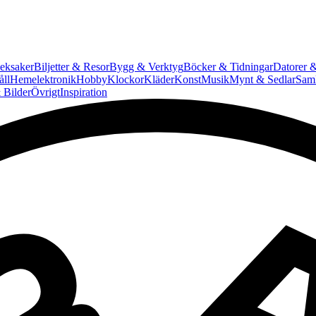
eksaker
Biljetter & Resor
Bygg & Verktyg
Böcker & Tidningar
Datorer &
ll
Hemelektronik
Hobby
Klockor
Kläder
Konst
Musik
Mynt & Sedlar
Saml
 Bilder
Övrigt
Inspiration