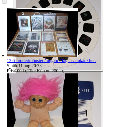
12 st broderimönster / ugglor / fåglar / dukar / hus.
Sluttid
11 aug 20:33
.
Pris:
100 kr
,
Eller Köp nu
200 kr
,
.