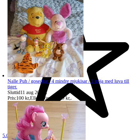
Nalle Puh / gosedjur / 4 mindre mjukisar / 1 tröja med luva till
tiger.
Sluttid
11 aug 20:41
.
Pris:
100 kr
,
Eller Köp nu
149 kr
,
.
5.0