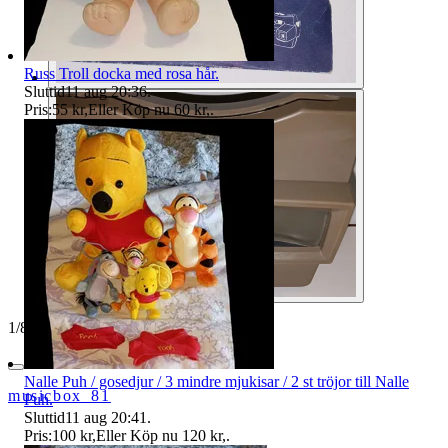
Russ Troll docka med rosa hår.
Sluttid
11 aug 20:36
.
Pris:
55 kr
,
Eller Köp nu
60 kr
,
.
1
/
8
Nalle Puh / gosedjur / 3 mindre mjukisar / 2 st tröjor till Nalle
musicbox_81
Puh.
Sluttid
11 aug 20:41
.
Pris:
100 kr
,
Eller Köp nu
120 kr
,
.