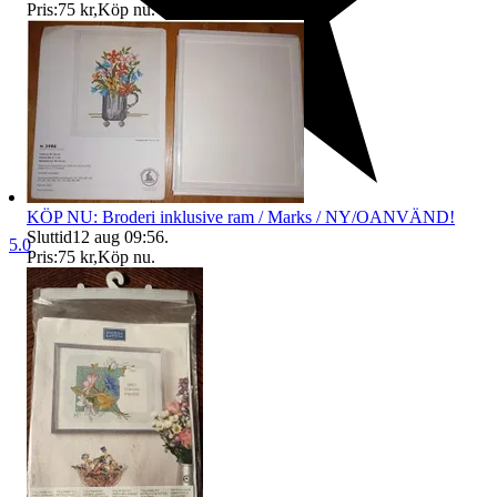
Pris:
75 kr
,
Köp nu
.
KÖP NU: Broderi inklusive ram / Marks / NY/OANVÄND!
Sluttid
12 aug 09:56
.
5.0
Pris:
75 kr
,
Köp nu
.