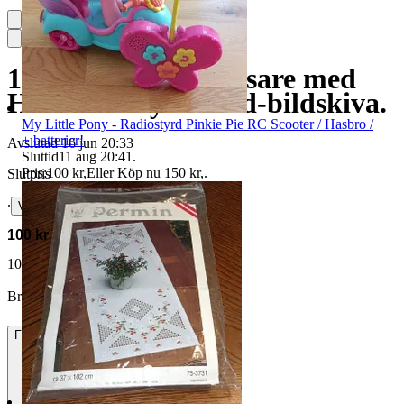
1 st View-Master-visare med
Huckleberry Hound-bildskiva.
My Little Pony - Radiostyrd Pinkie Pie RC Scooter / Hasbro /
+ batterier!
Avslutad
16 jun 20:33
Sluttid
11 aug 20:41
.
Pris:
100 kr
,
Eller Köp nu
150 kr
,
.
Slutpris
∙
Visa bud
100 kr
107 kr med köparskydd.
Läs mer
Brinvi vann auktionen
Frakt
Från 49 kr