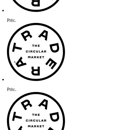
Pris:
.
Pris:
.