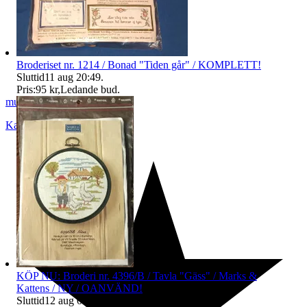
Broderiset nr. 1214 / Bonad "Tiden går" / KOMPLETT!
Sluttid
11 aug 20:49
.
Pris:
95 kr
,
Ledande bud
.
musicbox_81
Karlshamn
,
Sverige
KÖP NU: Broderi nr. 4396/B / Tavla "Gäss" / Marks &
Kattens / NY / OANVÄND!
Sluttid
12 aug 09:55
.