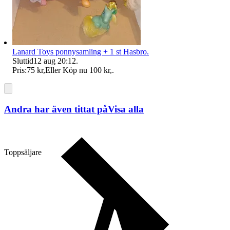
Lanard Toys ponnysamling + 1 st Hasbro.
Sluttid
12 aug 20:12
.
Pris:
75 kr
,
Eller Köp nu
100 kr
,
.
Andra har även tittat på
Visa alla
Toppsäljare