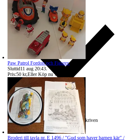
Paw Patrol Fordon och Figurer.
Sluttid
11 aug 20:43
.
Pris:
50 kr
,
Eller Köp nu
75 kr
,
.
Ersättning om varan inte är som beskriven
Broderi till tavla nr. E 1496 / "Gud som haver barnen kär" /