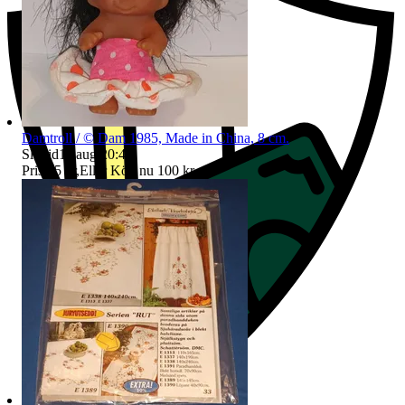
Damtroll / © Dam 1985, Made in China, 8 cm.
Sluttid
11 aug 20:45
.
Pris:
75 kr
,
Eller Köp nu
100 kr
,
.