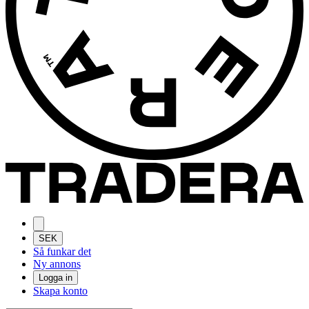
SEK
Så funkar det
Ny annons
Logga in
Skapa konto