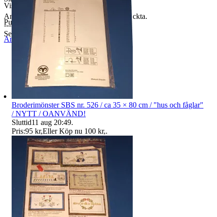
Visningar
67
Anmärkning: fönstrens plast är något intryckta.
Publicerad
9 jun 20:33
------------------------------------------------
Se alla bilder för egen bedömning!
Anmäl
Sälj liknande
Broderimönster SBS nr. 526 / ca 35 × 80 cm / "hus och fåglar"
/ NYTT / OANVÄND!
Sluttid
11 aug 20:49
.
Pris:
95 kr
,
Eller Köp nu
100 kr
,
.