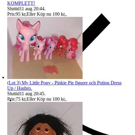
KOMPLETT!
Sluttid
11 aug 20:44
.
Pris:
95 kr
,
Eller Köp nu
100 kr
,
.
(Lot 3) My Little Pony - Pinkie Pie figurer och Potion Dress
Up / Hasbro.
Sluttid
11 aug 20:45
.
Pris:
75 kr
,
Eller Köp nu
100 kr
,
.
Ersättning om du inte får din vara