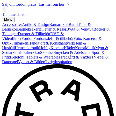
Sälj ditt fordon gratis! Läs mer om hur ->
Till innehållet
Meny
Accessoarer
Antikt & Design
Barnartiklar
Barnkläder &
Barnskor
Barnleksaker
Biljetter & Resor
Bygg & Verktyg
Böcker &
Tidningar
Datorer & Tillbehör
DVD &
Videofilmer
Fordon
Fordonsdelar & tillbehör
Foto, Kameror &
Optik
Frimärken
Handgjort & Konsthantverk
Hem &
Hushåll
Hemelektronik
Hobby
Klockor
Kläder
Konst
Musik
Mynt &
Sedlar
Samlarsaker
Skor
Skönhet
Smycken & Ädelstenar
Sport &
Fritid
Telefoni, Tablets & Wearables
Trädgård & Växter
TV-spel &
Datorspel
Vykort & Bilder
Övrigt
Inspiration