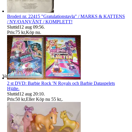
Broderi nr. 22415 "Gratulationstavla" / MARKS & KATTENS
/ NY/OANVÄNT / KOMPLETT!
Sluttid
12 aug 09:56
.
Pris:
75 kr
,
Köp nu
.
Verifierad
2 st DVD: Barbie Rock 'N Royals och Barbie Dataspelets
Hjälte.
Sluttid
12 aug 20:10
.
Pris:
50 kr
,
Eller Köp nu
55 kr
,
.