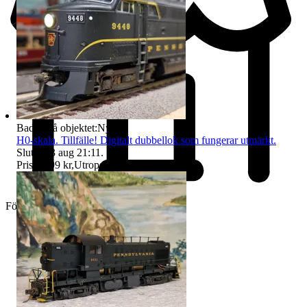
Badge på objektet:
Ny
H0-skala. Tillfälle! Digitalt dubbellok som fungerar utmärkt.
Sluttid
13 aug 21:11
.
Pris:
1 199 kr
,
Utropspris
.
Företag