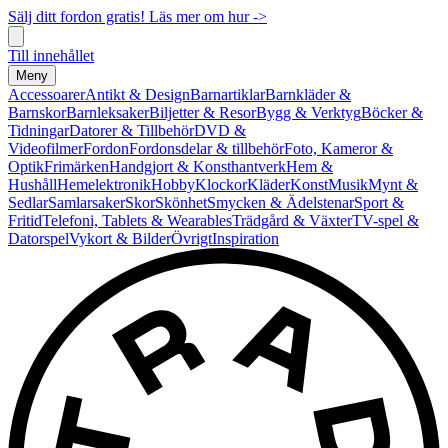
Sälj ditt fordon gratis! Läs mer om hur ->
Till innehållet
Meny
Accessoarer
Antikt & Design
Barnartiklar
Barnkläder &
Barnskor
Barnleksaker
Biljetter & Resor
Bygg & Verktyg
Böcker &
Tidningar
Datorer & Tillbehör
DVD &
Videofilmer
Fordon
Fordonsdelar & tillbehör
Foto, Kameror &
Optik
Frimärken
Handgjort & Konsthantverk
Hem &
Hushåll
Hemelektronik
Hobby
Klockor
Kläder
Konst
Musik
Mynt &
Sedlar
Samlarsaker
Skor
Skönhet
Smycken & Ädelstenar
Sport &
Fritid
Telefoni, Tablets & Wearables
Trädgård & Växter
TV-spel &
Datorspel
Vykort & Bilder
Övrigt
Inspiration