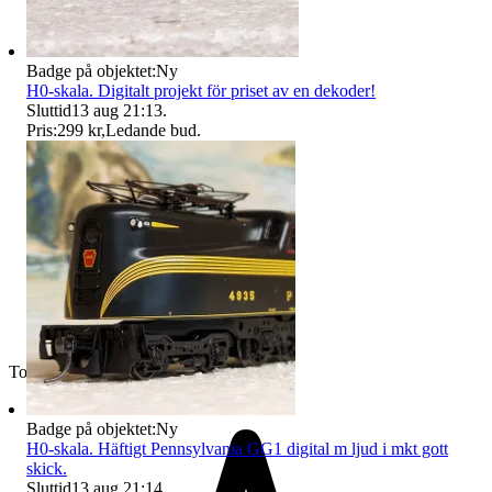
Badge på objektet:
Ny
H0-skala. Digitalt projekt för priset av en dekoder!
Sluttid
13 aug 21:13
.
Pris:
299 kr
,
Ledande bud
.
Toppsäljare
Badge på objektet:
Ny
H0-skala. Häftigt Pennsylvania GG1 digital m ljud i mkt gott
skick.
Sluttid
13 aug 21:14
.