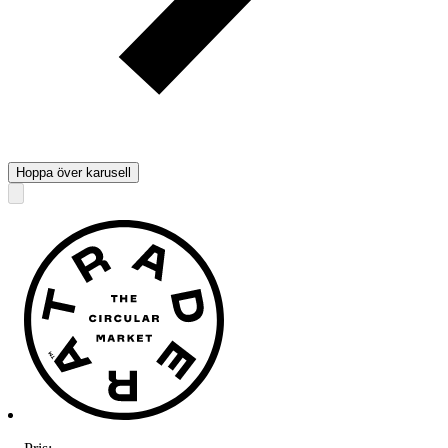
Hoppa över karusell