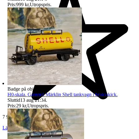
Pris:
999 kr
,
Utropspris
.
Badge på objektet:
Ny
H0-skala. Gammal Märklin Shell tankvagn i bruksskick.
Sluttid
13 aug 21:34
.
Pris:
29 kr
,
Utropspris
.
7 964 omdömen
Läs omdömen
Följ