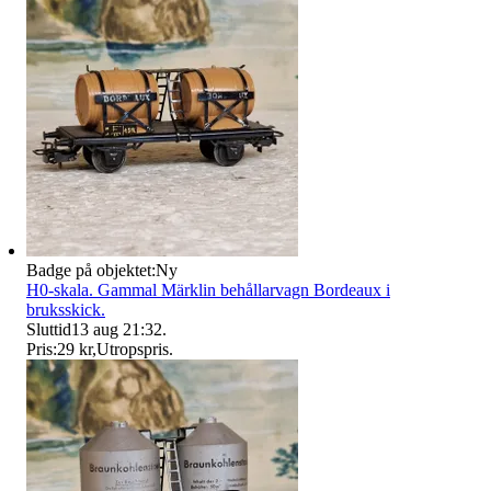
Badge på objektet:
Ny
H0-skala. Gammal Märklin behållarvagn Bordeaux i
bruksskick.
Sluttid
13 aug 21:32
.
Pris:
29 kr
,
Utropspris
.