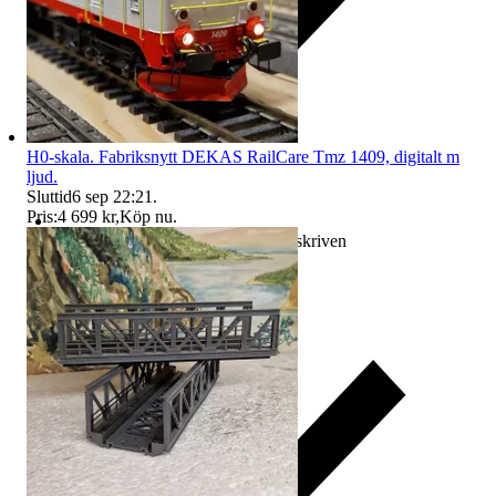
H0-skala. Fabriksnytt DEKAS RailCare Tmz 1409, digitalt m
ljud.
Sluttid
6 sep 22:21
.
Pris:
4 699 kr
,
Köp nu
.
Ersättning om varan inte är som beskriven