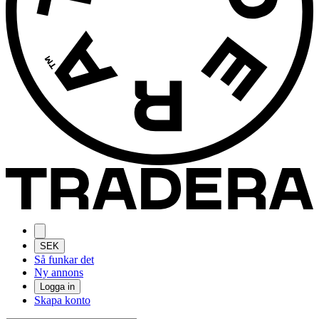
SEK
Så funkar det
Ny annons
Logga in
Skapa konto