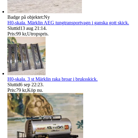
Badge på objektet:
Ny
H0-skala. Märklin AEG tungtransportvagn i ganska gott skick.
Sluttid
13 aug 21:14
.
Pris:
99 kr
,
Utropspris
.
H0-skala. 3 st Märklin raka broar i bruksskick.
Sluttid
6 sep 22:23
.
Pris:
79 kr
,
Köp nu
.