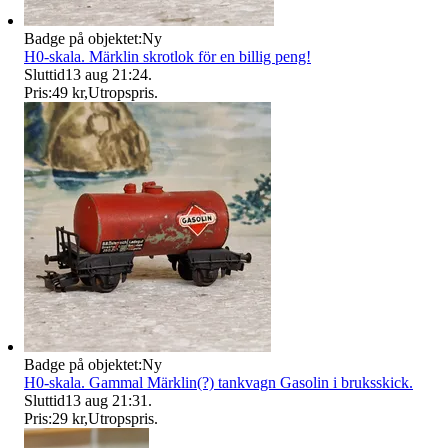
Badge på objektet:
Ny
H0-skala. Märklin skrotlok för en billig peng!
Sluttid
13 aug 21:24
.
Pris:
49 kr
,
Utropspris
.
Badge på objektet:
Ny
H0-skala. Gammal Märklin(?) tankvagn Gasolin i bruksskick.
Sluttid
13 aug 21:31
.
Pris:
29 kr
,
Utropspris
.