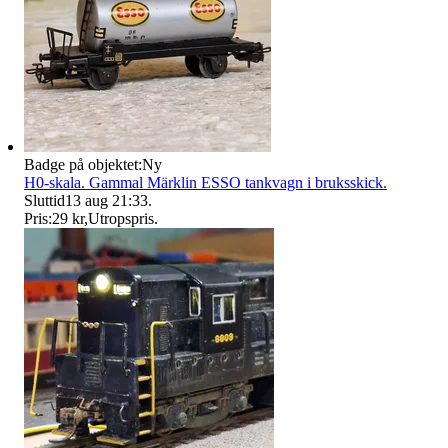
Badge på objektet:
Ny
H0-skala. Gammal Märklin ESSO tankvagn i bruksskick.
Sluttid
13 aug 21:33
.
Pris:
29 kr
,
Utropspris
.