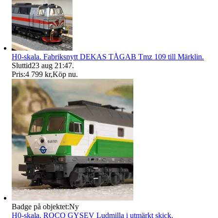
H0-skala. Fabriksnytt DEKAS TÅGAB Tmz 109 till Märklin.
Sluttid
23 aug 21:47
.
Pris:
4 799 kr
,
Köp nu
.
Badge på objektet:
Ny
H0-skala. ROCO GYSEV Ludmilla i utmärkt skick.