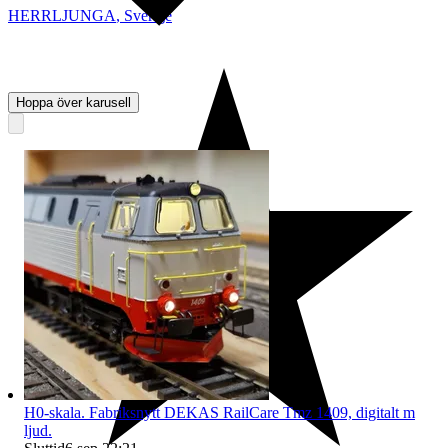
HERRLJUNGA
,
Sverige
Hoppa över karusell
H0-skala. Fabriksnytt DEKAS RailCare Tmz 1409, digitalt m
ljud.