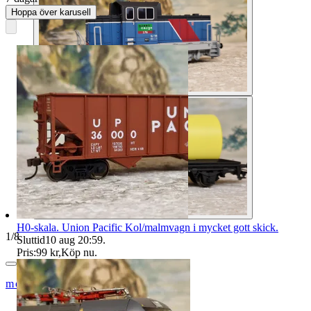
Hoppa över karusell
H0-skala. Union Pacific Kol/malmvagn i mycket gott skick.
1
/
8
Sluttid
10 aug 20:59
.
Pris:
99 kr
,
Köp nu
.
modelltågcom