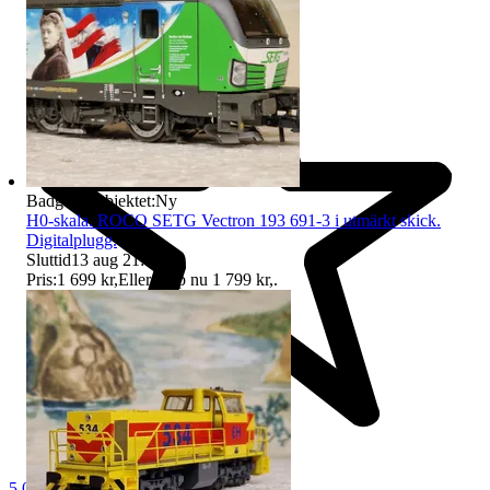
Badge på objektet:
Ny
H0-skala. ROCO SETG Vectron 193 691-3 i utmärkt skick.
Digitalplugg.
Sluttid
13 aug 21:19
.
Pris:
1 699 kr
,
Eller Köp nu
1 799 kr
,
.
5.0