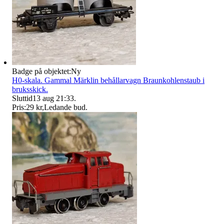
Badge på objektet:
Ny
H0-skala. Gammal Märklin behållarvagn Braunkohlenstaub i
bruksskick.
Sluttid
13 aug 21:33
.
Pris:
29 kr
,
Ledande bud
.