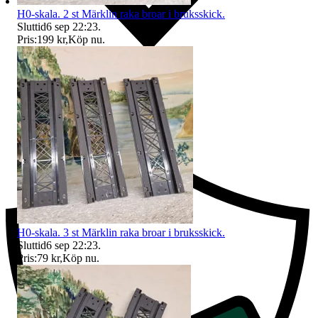
H0-skala. 2 st Märklin raka broar i bruksskick.
Sluttid
6 sep 22:23
.
Pris:
199 kr
,
Köp nu
.
Ersättning om du inte får din vara
H0-skala. 3 st Märklin raka broar i bruksskick.
Sluttid
6 sep 22:23
.
Pris:
79 kr
,
Köp nu
.