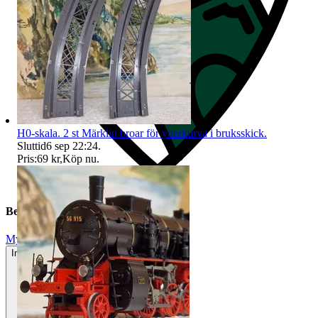
H0-skala. 2 st Märklin broar för ytterkurva i bruksskick.
Sluttid
6 sep 22:24
.
Pris:
69 kr
,
Köp nu
.
Beskrivning
Mycket gott skick
Inga eller minimala tecken på användning