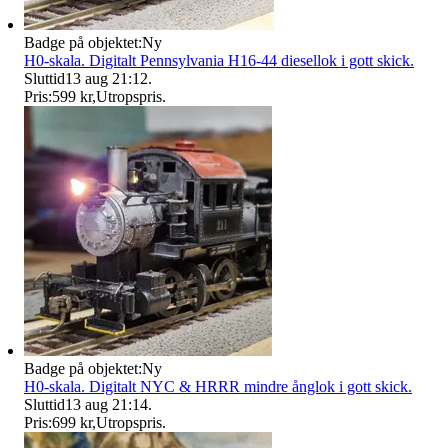
Badge på objektet:
Ny
H0-skala. Digitalt Pennsylvania H16-44 diesellok i gott skick.
Sluttid
13 aug 21:12
.
Pris:
599 kr
,
Utropspris
.
Badge på objektet:
Ny
H0-skala. Digitalt NYC & HRRR mindre ånglok i gott skick.
Sluttid
13 aug 21:14
.
Pris:
699 kr
,
Utropspris
.