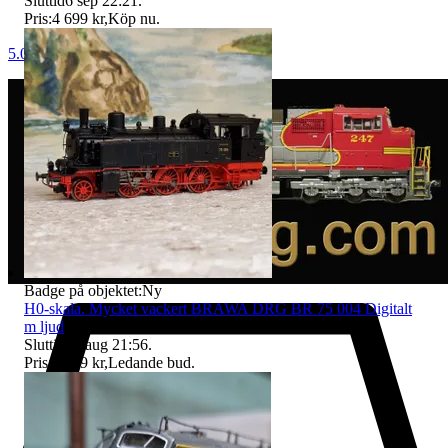
Sluttid
6 sep 22:21
.
Pris:
4 699 kr
,
Köp nu
.
5.0
Badge på objektet:
Ny
H0-skala. Mycket vackert BRAWA DRG BR 75 004 Digitalt
m ljud
Sluttid
13 aug 21:56
.
Pris:
1 799 kr
,
Ledande bud
.