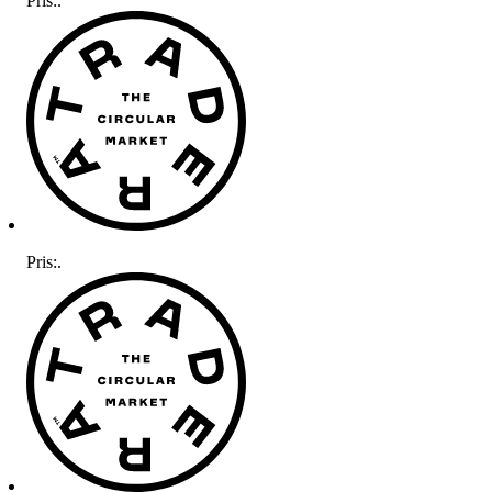
Pris:
.
Pris:
.