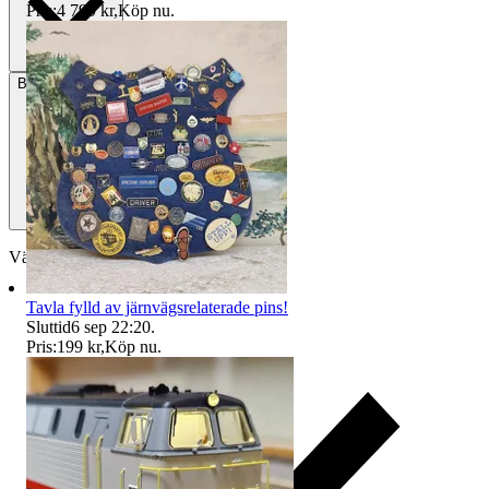
Pris:
4 799 kr
,
Köp nu
.
Betalning
Via Tradera
Välj till köparskydd
Tavla fylld av järnvägsrelaterade pins!
Sluttid
6 sep 22:20
.
Pris:
199 kr
,
Köp nu
.