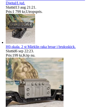
Digital/Ljud.
Sluttid
13 aug 21:21
.
Pris:
1 799 kr
,
Utropspris
.
H0-skala. 2 st Märklin raka broar i bruksskick.
Sluttid
6 sep 22:23
.
Pris:
199 kr
,
Köp nu
.