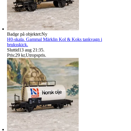
Badge på objektet:
Ny
H0-skala. Gammal Märklin Kol & Koks tankvagn i
bruksskick.
Sluttid
13 aug 21:35
.
Pris:
29 kr
,
Utropspris
.