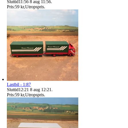
Sluttid
11:56
8 aug 11:56
.
Pris:
59 kr
,
Utropspris
.
Lastbil - 1:87
Sluttid
12:21
8 aug 12:21
.
Pris:
59 kr
,
Utropspris
.