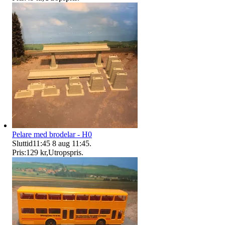
Pelare med brodelar - H0
Sluttid
11:45
8 aug 11:45
.
Pris:
129 kr
,
Utropspris
.