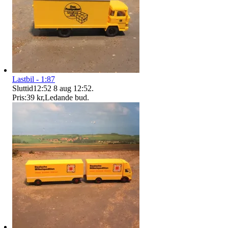
Lastbil - 1:87
Sluttid
12:52
8 aug 12:52
.
Pris:
39 kr
,
Ledande bud
.