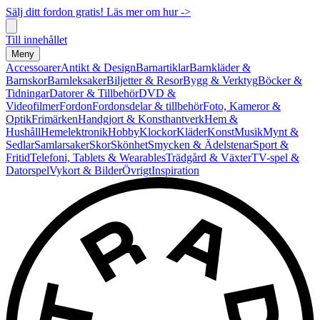
Sälj ditt fordon gratis! Läs mer om hur ->
Till innehållet
Meny
Accessoarer
Antikt & Design
Barnartiklar
Barnkläder &
Barnskor
Barnleksaker
Biljetter & Resor
Bygg & Verktyg
Böcker &
Tidningar
Datorer & Tillbehör
DVD &
Videofilmer
Fordon
Fordonsdelar & tillbehör
Foto, Kameror &
Optik
Frimärken
Handgjort & Konsthantverk
Hem &
Hushåll
Hemelektronik
Hobby
Klockor
Kläder
Konst
Musik
Mynt &
Sedlar
Samlarsaker
Skor
Skönhet
Smycken & Ädelstenar
Sport &
Fritid
Telefoni, Tablets & Wearables
Trädgård & Växter
TV-spel &
Datorspel
Vykort & Bilder
Övrigt
Inspiration