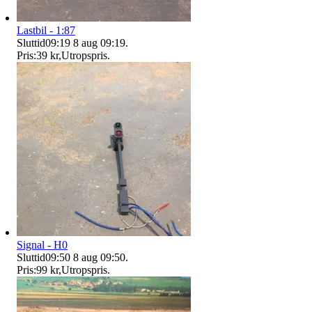
Lastbil - 1:87
Sluttid
09:19
8 aug 09:19
.
Pris:
39 kr
,
Utropspris
.
Signal - H0
Sluttid
09:50
8 aug 09:50
.
Pris:
99 kr
,
Utropspris
.