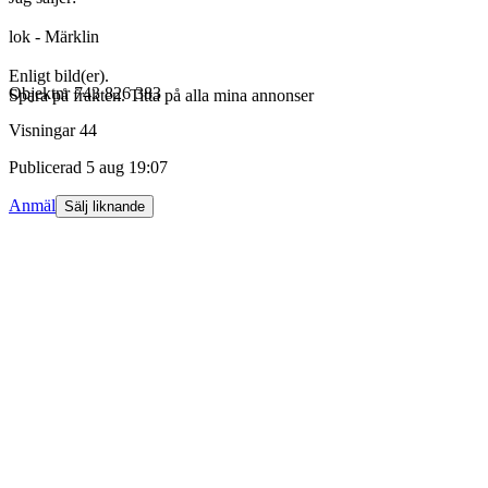
lok - Märklin
Enligt bild(er).
Objektnr
743 826 383
Spara på frakten. Titta på alla mina annonser
Visningar
44
Publicerad
5 aug 19:07
Anmäl
Sälj liknande