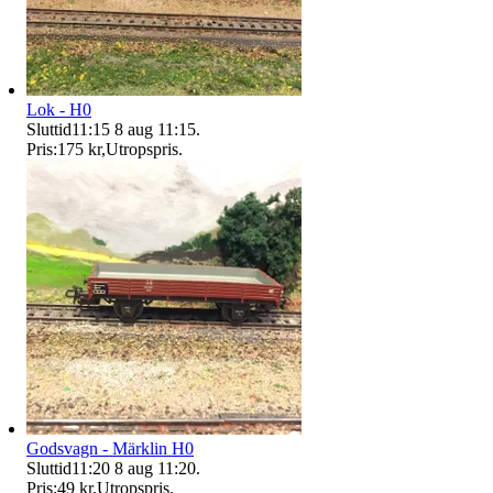
Lok - H0
Sluttid
11:15
8 aug 11:15
.
Pris:
175 kr
,
Utropspris
.
Godsvagn - Märklin H0
Sluttid
11:20
8 aug 11:20
.
Pris:
49 kr
,
Utropspris
.