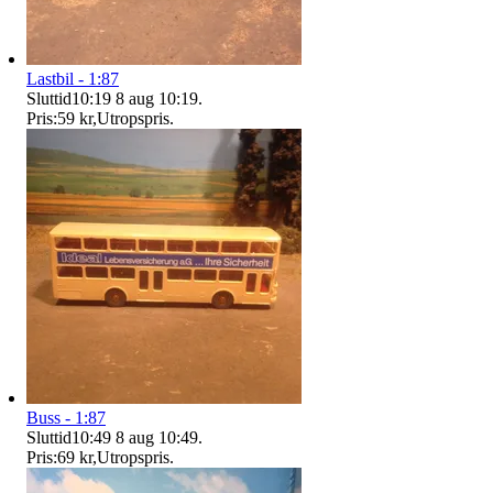
Lastbil - 1:87
Sluttid
10:19
8 aug 10:19
.
Pris:
59 kr
,
Utropspris
.
Buss - 1:87
Sluttid
10:49
8 aug 10:49
.
Pris:
69 kr
,
Utropspris
.