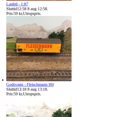
Lastbil - 1:87
Sluttid
12:58
8 aug 12:58
.
Pris:
59 kr
,
Utropspris
.
Godsvagn - Fleischmann H0
Sluttid
13:18
8 aug 13:18
.
Pris:
59 kr
,
Utropspris
.