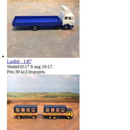
Lastbil - 1:87
Sluttid
10:17
8 aug 10:17
.
Pris:
39 kr
,
Utropspris
.