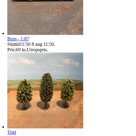
Buss - 1:87
Sluttid
11:50
8 aug 11:50
.
Pris:
69 kr
,
Utropspris
.
Träd