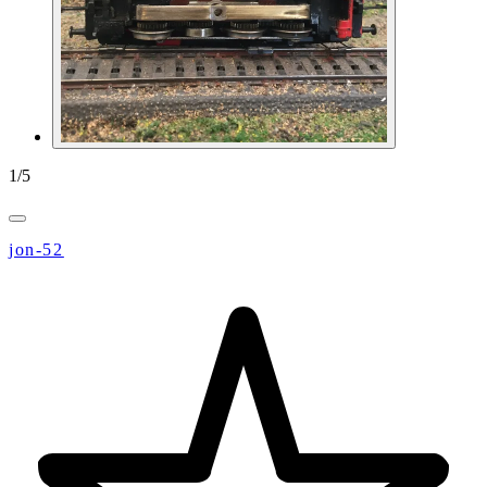
1
/
5
jon-52