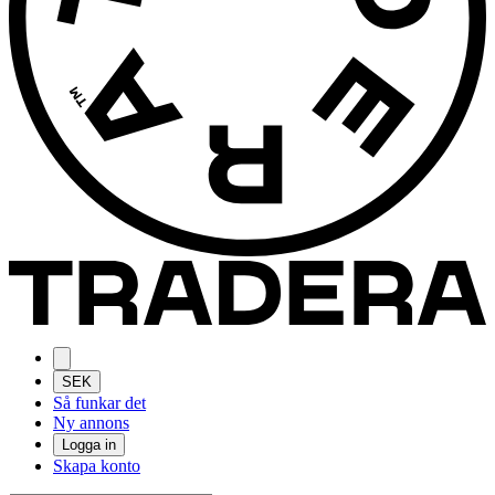
SEK
Så funkar det
Ny annons
Logga in
Skapa konto