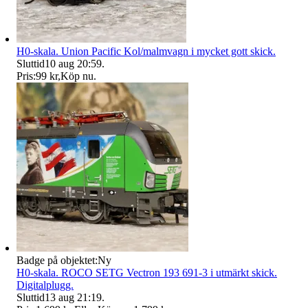
H0-skala. Union Pacific Kol/malmvagn i mycket gott skick.
Sluttid
10 aug 20:59
.
Pris:
99 kr
,
Köp nu
.
Badge på objektet:
Ny
H0-skala. ROCO SETG Vectron 193 691-3 i utmärkt skick.
Digitalplugg.
Sluttid
13 aug 21:19
.