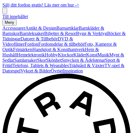
Sälj ditt fordon gratis! Läs mer om hur ->
Till innehållet
Meny
Accessoarer
Antikt & Design
Barnartiklar
Barnkläder &
Barnskor
Barnleksaker
Biljetter & Resor
Bygg & Verktyg
Böcker &
Tidningar
Datorer & Tillbehör
DVD &
Videofilmer
Fordon
Fordonsdelar & tillbehör
Foto, Kameror &
Optik
Frimärken
Handgjort & Konsthantverk
Hem &
Hushåll
Hemelektronik
Hobby
Klockor
Kläder
Konst
Musik
Mynt &
Sedlar
Samlarsaker
Skor
Skönhet
Smycken & Ädelstenar
Sport &
Fritid
Telefoni, Tablets & Wearables
Trädgård & Växter
TV-spel &
Datorspel
Vykort & Bilder
Övrigt
Inspiration