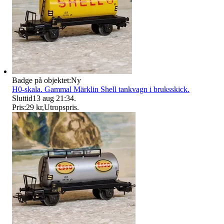
Badge på objektet:
Ny
H0-skala. Gammal Märklin Shell tankvagn i bruksskick.
Sluttid
13 aug 21:34
.
Pris:
29 kr
,
Utropspris
.