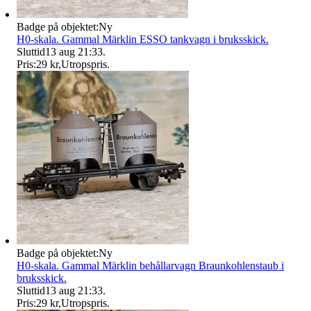
Badge på objektet:
Ny
H0-skala. Gammal Märklin ESSO tankvagn i bruksskick.
Sluttid
13 aug 21:33
.
Pris:
29 kr
,
Utropspris
.
Badge på objektet:
Ny
H0-skala. Gammal Märklin behållarvagn Braunkohlenstaub i
bruksskick.
Sluttid
13 aug 21:33
.
Pris:
29 kr
,
Utropspris
.