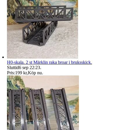
H0-skala. 2 st Märklin raka broar i bruksskick.
Sluttid
6 sep 22:23
.
Pris:
199 kr
,
Köp nu
.