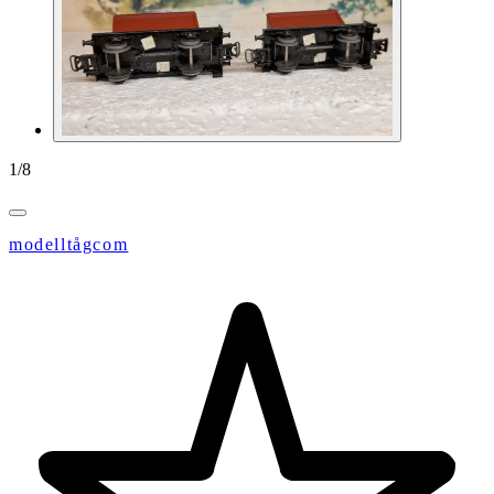
1
/
8
modelltågcom