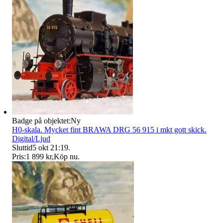
Badge på objektet:
Ny
H0-skala. Mycket fint BRAWA DRG 56 915 i mkt gott skick.
Digital/Ljud
Sluttid
5 okt 21:19
.
Pris:
1 899 kr
,
Köp nu
.