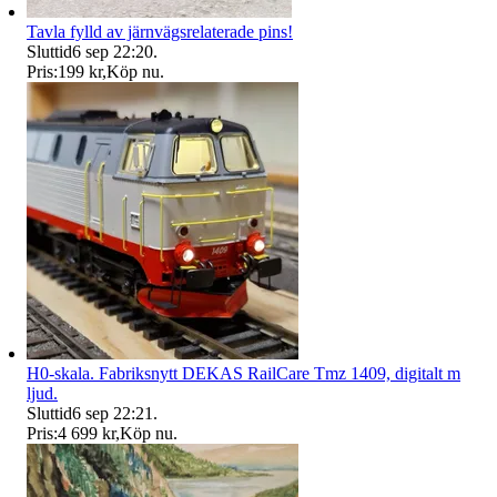
Tavla fylld av järnvägsrelaterade pins!
Sluttid
6 sep 22:20
.
Pris:
199 kr
,
Köp nu
.
H0-skala. Fabriksnytt DEKAS RailCare Tmz 1409, digitalt m
ljud.
Sluttid
6 sep 22:21
.
Pris:
4 699 kr
,
Köp nu
.