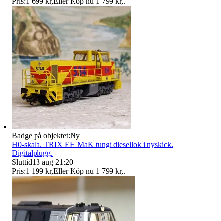
Pris:
1 699 kr
,
Eller Köp nu
1 799 kr
,
.
Badge på objektet:
Ny
H0-skala. TRIX EH MaK tungt diesellok i nyskick.
Digitalplugg.
Sluttid
13 aug 21:20
.
Pris:
1 199 kr
,
Eller Köp nu
1 799 kr
,
.