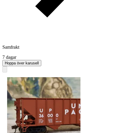
Samfrakt
7 dagar
Hoppa över karusell