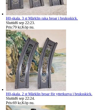
H0-skala. 3 st Märklin raka broar i bruksskick.
Sluttid
6 sep 22:23
.
Pris:
79 kr
,
Köp nu
.
H0-skala. 2 st Märklin broar för ytterkurva i bruksskick.
Sluttid
6 sep 22:24
.
Pris:
69 kr
,
Köp nu
.