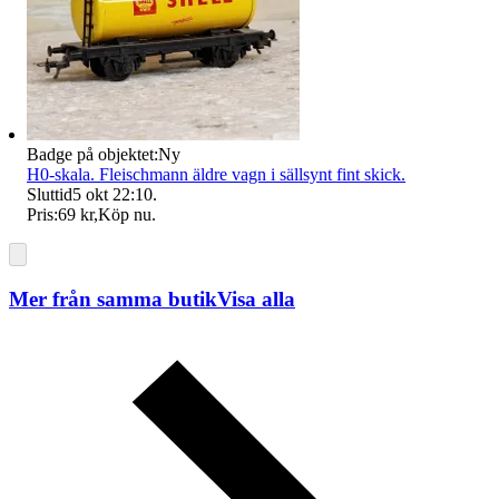
Badge på objektet:
Ny
H0-skala. Fleischmann äldre vagn i sällsynt fint skick.
Sluttid
5 okt 22:10
.
Pris:
69 kr
,
Köp nu
.
Mer från samma butik
Visa alla