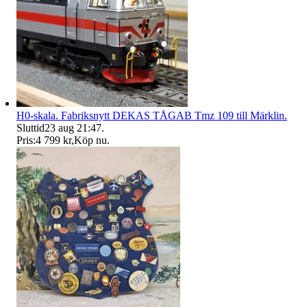
H0-skala. Fabriksnytt DEKAS TÅGAB Tmz 109 till Märklin.
Sluttid
23 aug 21:47
.
Pris:
4 799 kr
,
Köp nu
.