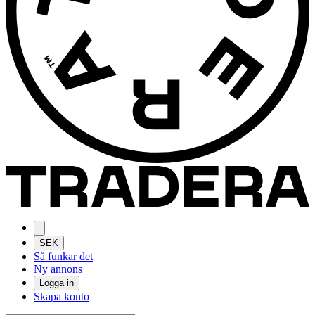
SEK
Så funkar det
Ny annons
Logga in
Skapa konto