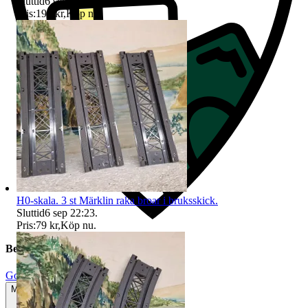
Sluttid
6 sep 22:23
.
Pris:
199 kr
,
Köp nu
.
H0-skala. 3 st Märklin raka broar i bruksskick.
Sluttid
6 sep 22:23
.
Pris:
79 kr
,
Köp nu
.
Beskrivning
Gott använt skick
Mindre tecken på användning