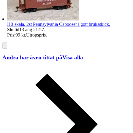
H0-skala. 2st Pennsylvania Cabooser i gott bruksskick.
Sluttid
13 aug 21:57
.
Pris:
99 kr
,
Utropspris
.
Andra har även tittat på
Visa alla