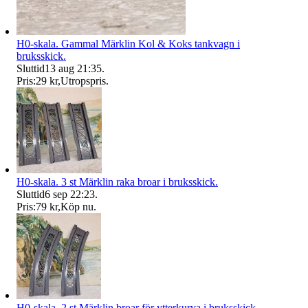
H0-skala. Gammal Märklin Kol & Koks tankvagn i
bruksskick.
Sluttid
13 aug 21:35
.
Pris:
29 kr
,
Utropspris
.
H0-skala. 3 st Märklin raka broar i bruksskick.
Sluttid
6 sep 22:23
.
Pris:
79 kr
,
Köp nu
.
H0-skala. 2 st Märklin broar för ytterkurva i bruksskick.