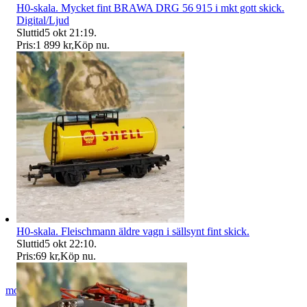
H0-skala. Mycket fint BRAWA DRG 56 915 i mkt gott skick.
Digital/Ljud
Sluttid
5 okt 21:19
.
Pris:
1 899 kr
,
Köp nu
.
H0-skala. Fleischmann äldre vagn i sällsynt fint skick.
Sluttid
5 okt 22:10
.
Pris:
69 kr
,
Köp nu
.
modelltågcom