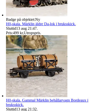
Badge på objektet:
Ny
H0-skala. Märklin äldre Da-lok i bruksskick.
Sluttid
13 aug 21:47
.
Pris:
499 kr
,
Utropspris
.
H0-skala. Gammal Märklin behållarvagn Bordeaux i
bruksskick.
Sluttid
13 aug 21:32
.