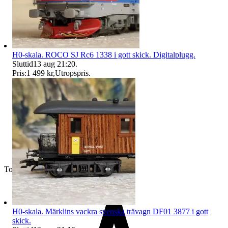
H0-skala. ROCO SJ Rc6 1338 i gott skick. Digitalplugg.
Sluttid
13 aug 21:20
.
Pris:
1 499 kr
,
Utropspris
.
Toppsäljare
H0-skala. Märklins vackra svenska trävagn DF01 3877 i gott
skick.