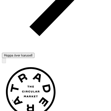
Hoppa över karusell