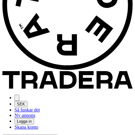
SEK
Så funkar det
Ny annons
Logga in
Skapa konto