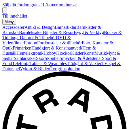
Sälj ditt fordon gratis! Läs mer om hur ->
Till innehållet
Meny
Accessoarer
Antikt & Design
Barnartiklar
Barnkläder &
Barnskor
Barnleksaker
Biljetter & Resor
Bygg & Verktyg
Böcker &
Tidningar
Datorer & Tillbehör
DVD &
Videofilmer
Fordon
Fordonsdelar & tillbehör
Foto, Kameror &
Optik
Frimärken
Handgjort & Konsthantverk
Hem &
Hushåll
Hemelektronik
Hobby
Klockor
Kläder
Konst
Musik
Mynt &
Sedlar
Samlarsaker
Skor
Skönhet
Smycken & Ädelstenar
Sport &
Fritid
Telefoni, Tablets & Wearables
Trädgård & Växter
TV-spel &
Datorspel
Vykort & Bilder
Övrigt
Inspiration