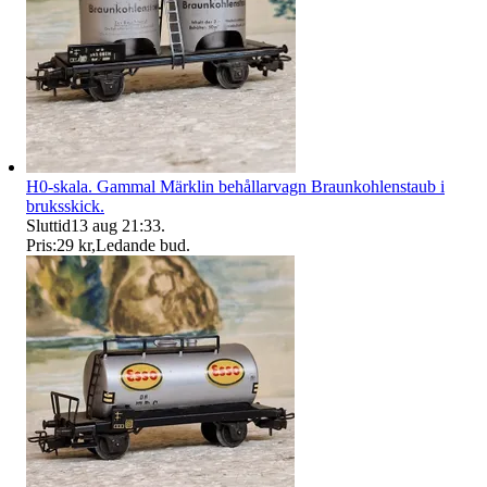
H0-skala. Gammal Märklin behållarvagn Braunkohlenstaub i
bruksskick.
Sluttid
13 aug 21:33
.
Pris:
29 kr
,
Ledande bud
.