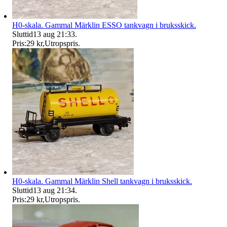
H0-skala. Gammal Märklin ESSO tankvagn i bruksskick.
Sluttid
13 aug 21:33
.
Pris:
29 kr
,
Utropspris
.
H0-skala. Gammal Märklin Shell tankvagn i bruksskick.
Sluttid
13 aug 21:34
.
Pris:
29 kr
,
Utropspris
.