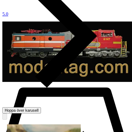
5.0
Hoppa över karusell