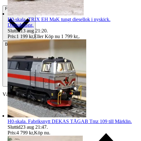
Frakt
Från 49 kr
H0-skala. TRIX EH MaK tungt diesellok i nyskick.
Digitalplugg.
Sluttid
13 aug 21:20
.
Pris:
1 199 kr
,
Eller Köp nu
1 799 kr
,
.
Betalning
Via Tradera
Välj till köparskydd
H0-skala. Fabriksnytt DEKAS TÅGAB Tmz 109 till Märklin.
Sluttid
23 aug 21:47
.
Pris:
4 799 kr
,
Köp nu
.