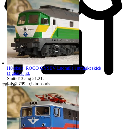
H0-skala. ROCO GYSEV Ludmilla i utmärkt skick.
Digital/Ljud.
Sluttid
13 aug 21:21
.
Pris:
1 799 kr
,
Utropspris
.
Företag