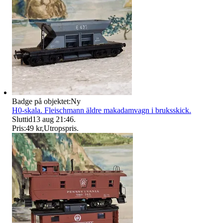
Badge på objektet:
Ny
H0-skala. Fleischmann äldre makadamvagn i bruksskick.
Sluttid
13 aug 21:46
.
Pris:
49 kr
,
Utropspris
.