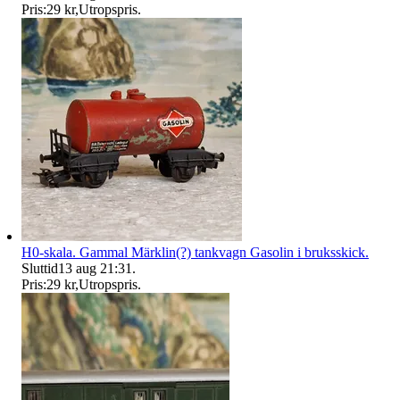
Pris:
29 kr
,
Utropspris
.
H0-skala. Gammal Märklin(?) tankvagn Gasolin i bruksskick.
Sluttid
13 aug 21:31
.
Pris:
29 kr
,
Utropspris
.