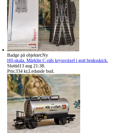
Badge på objektet:
Ny
H0-skala. Märklin C-räls kryssväxel i gott bruksskick.
Sluttid
13 aug 21:38
.
Pris:
334 kr
,
Ledande bud
.