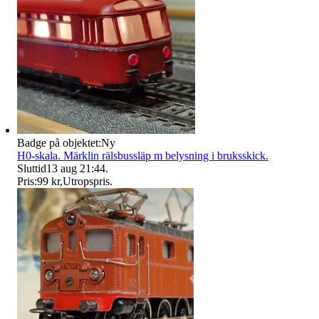
Badge på objektet:
Ny
H0-skala. Märklin rälsbussläp m belysning i bruksskick.
Sluttid
13 aug 21:44
.
Pris:
99 kr
,
Utropspris
.