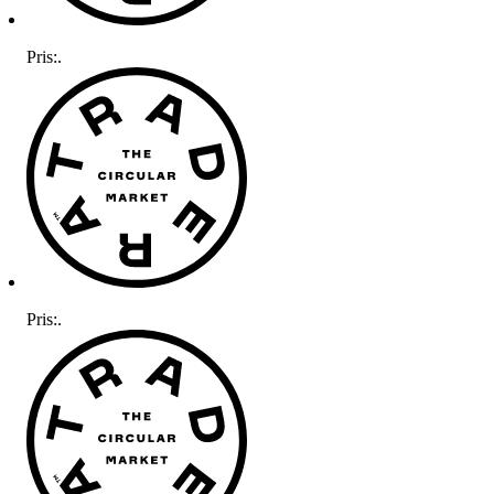
Pris:
.
Pris:
.