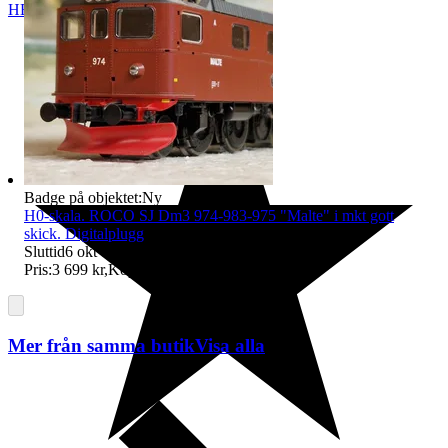
HERRLJUNGA
,
Sverige
Badge på objektet:
Ny
H0-skala. ROCO SJ Dm3 974-983-975 "Malte" i mkt gott
skick. Digitalplugg
Sluttid
6 okt 12:53
.
Pris:
3 699 kr
,
Köp nu
.
Mer från samma butik
Visa alla