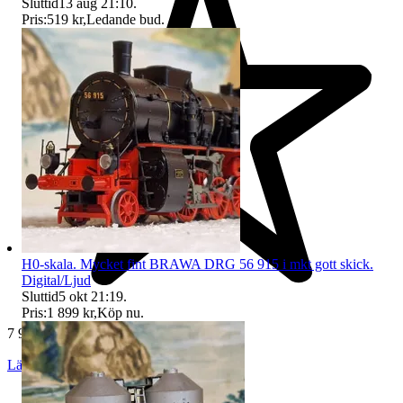
Sluttid
13 aug 21:10
.
Pris:
519 kr
,
Ledande bud
.
H0-skala. Mycket fint BRAWA DRG 56 915 i mkt gott skick.
Digital/Ljud
Sluttid
5 okt 21:19
.
Pris:
1 899 kr
,
Köp nu
.
7 968 omdömen
Läs omdömen
Följ