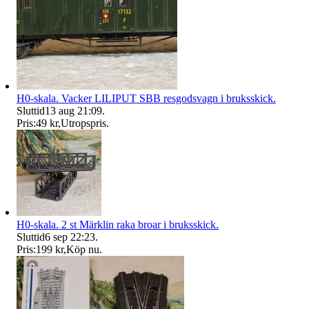
H0-skala. Vacker LILIPUT SBB resgodsvagn i bruksskick.
Sluttid
13 aug 21:09
.
Pris:
49 kr
,
Utropspris
.
H0-skala. 2 st Märklin raka broar i bruksskick.
Sluttid
6 sep 22:23
.
Pris:
199 kr
,
Köp nu
.