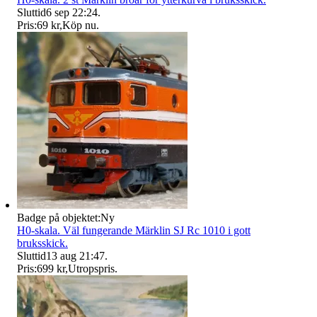
Sluttid
6 sep 22:24
.
Pris:
69 kr
,
Köp nu
.
Badge på objektet:
Ny
H0-skala. Väl fungerande Märklin SJ Rc 1010 i gott
bruksskick.
Sluttid
13 aug 21:47
.
Pris:
699 kr
,
Utropspris
.