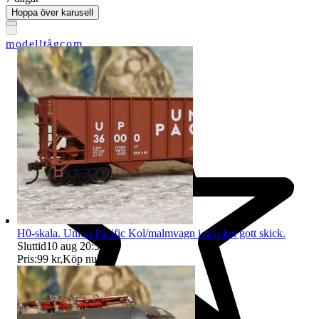
Hoppa över karusell
modelltågcom
H0-skala. Union Pacific Kol/malmvagn i mycket gott skick.
Sluttid
10 aug 20:59
.
Pris:
99 kr
,
Köp nu
.