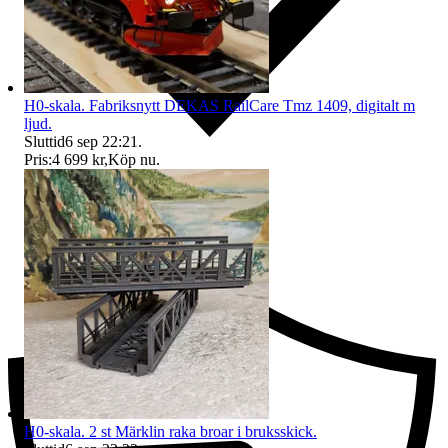
H0-skala. Fabriksnytt DEKAS RailCare Tmz 1409, digitalt m
ljud.
Sluttid
6 sep 22:21
.
Pris:
4 699 kr
,
Köp nu
.
Ersättning om du inte får din vara
H0-skala. 2 st Märklin raka broar i bruksskick.