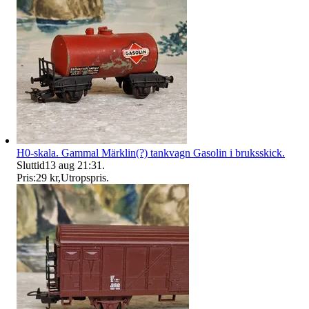
H0-skala. Gammal Märklin(?) tankvagn Gasolin i bruksskick.
Sluttid
13 aug 21:31
.
Pris:
29 kr
,
Utropspris
.