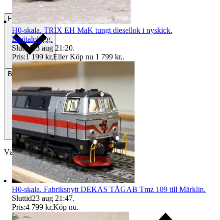
Frakt
Från 59 kr
H0-skala. TRIX EH MaK tungt diesellok i nyskick.
Digitalplugg.
Sluttid
13 aug 21:20
.
Pris:
1 199 kr
,
Eller Köp nu
1 799 kr
,
.
Betalning
Via Tradera
Välj till köparskydd
H0-skala. Fabriksnytt DEKAS TÅGAB Tmz 109 till Märklin.
Sluttid
23 aug 21:47
.
Pris:
4 799 kr
,
Köp nu
.