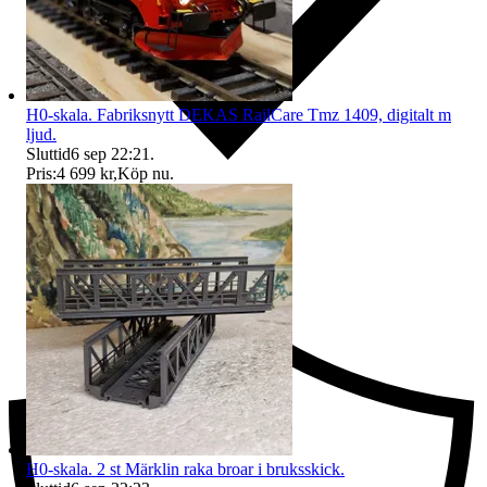
H0-skala. Fabriksnytt DEKAS RailCare Tmz 1409, digitalt m
ljud.
Sluttid
6 sep 22:21
.
Pris:
4 699 kr
,
Köp nu
.
Ersättning om du inte får din vara
H0-skala. 2 st Märklin raka broar i bruksskick.