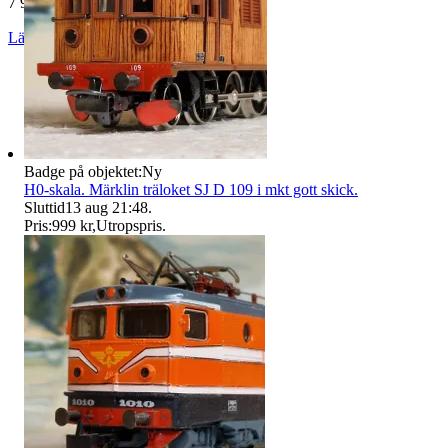
7 969 omdömen
Läs omdömen
Följ
Badge på objektet:
Ny
H0-skala. Märklin träloket SJ D 109 i mkt gott skick.
Sluttid
13 aug 21:48
.
Pris:
999 kr
,
Utropspris
.