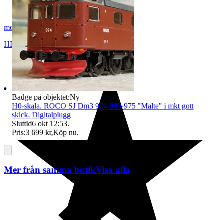
modelltågcom
HERRLJUNGA
,
Sverige
Badge på objektet:
Ny
H0-skala. ROCO SJ Dm3 974-983-975 "Malte" i mkt gott
skick. Digitalplugg
Sluttid
6 okt 12:53
.
Pris:
3 699 kr
,
Köp nu
.
Mer från samma butik
Visa alla