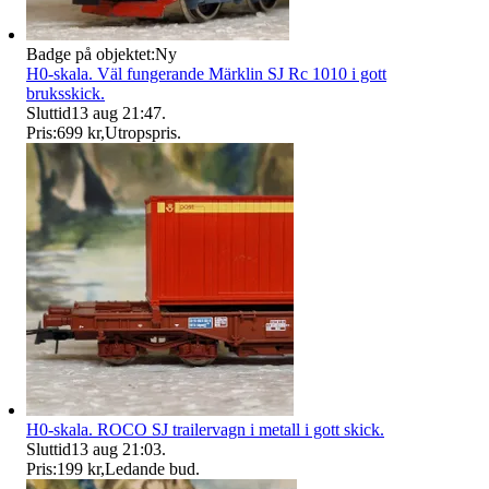
Badge på objektet:
Ny
H0-skala. Väl fungerande Märklin SJ Rc 1010 i gott
bruksskick.
Sluttid
13 aug 21:47
.
Pris:
699 kr
,
Utropspris
.
H0-skala. ROCO SJ trailervagn i metall i gott skick.
Sluttid
13 aug 21:03
.
Pris:
199 kr
,
Ledande bud
.