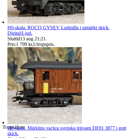
H0-skala. ROCO GYSEV Ludmilla i utmärkt skick.
Digital/Ljud.
Sluttid
13 aug 21:21
.
Pris:
1 799 kr
,
Utropspris
.
Toppsäljare
H0-skala. Märklins vackra svenska trävagn DF01 3877 i gott
skick.