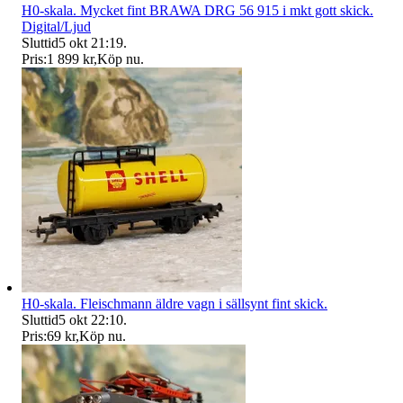
H0-skala. Mycket fint BRAWA DRG 56 915 i mkt gott skick.
Digital/Ljud
Sluttid
5 okt 21:19
.
Pris:
1 899 kr
,
Köp nu
.
H0-skala. Fleischmann äldre vagn i sällsynt fint skick.
Sluttid
5 okt 22:10
.
Pris:
69 kr
,
Köp nu
.