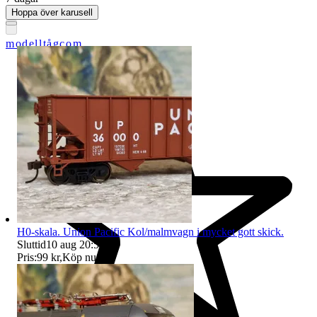
Hoppa över karusell
modelltågcom
H0-skala. Union Pacific Kol/malmvagn i mycket gott skick.
Sluttid
10 aug 20:59
.
Pris:
99 kr
,
Köp nu
.