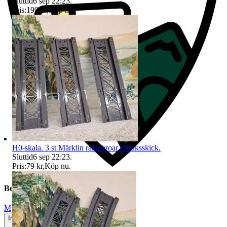
Sluttid
6 sep 22:23
.
Pris:
199 kr
,
Köp nu
.
H0-skala. 3 st Märklin raka broar i bruksskick.
Sluttid
6 sep 22:23
.
Pris:
79 kr
,
Köp nu
.
Beskrivning
Mycket gott skick
Inga eller minimala tecken på användning