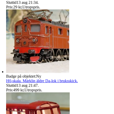
Sluttid
13 aug 21:34
.
Pris:
29 kr
,
Utropspris
.
Badge på objektet:
Ny
H0-skala. Märklin äldre Da-lok i bruksskick.
Sluttid
13 aug 21:47
.
Pris:
499 kr
,
Utropspris
.