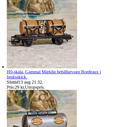
H0-skala. Gammal Märklin behållarvagn Bordeaux i
bruksskick.
Sluttid
13 aug 21:32
.
Pris:
29 kr
,
Utropspris
.