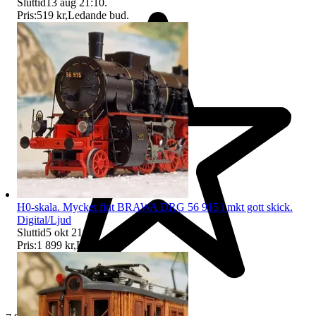
Sluttid
13 aug 21:10
.
Pris:
519 kr
,
Ledande bud
.
H0-skala. Mycket fint BRAWA DRG 56 915 i mkt gott skick.
Digital/Ljud
Sluttid
5 okt 21:19
.
Pris:
1 899 kr
,
Köp nu
.