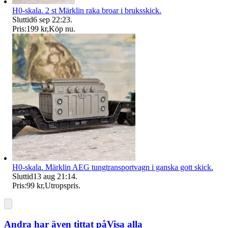
H0-skala. 2 st Märklin raka broar i bruksskick.
Sluttid
6 sep 22:23
.
Pris:
199 kr
,
Köp nu
.
H0-skala. Märklin AEG tungtransportvagn i ganska gott skick.
Sluttid
13 aug 21:14
.
Pris:
99 kr
,
Utropspris
.
Andra har även tittat på
Visa alla