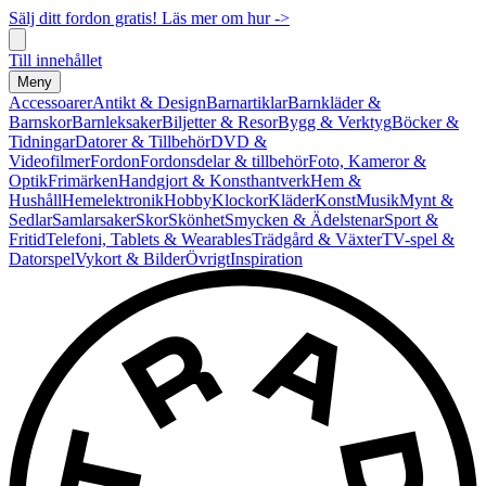
Sälj ditt fordon gratis! Läs mer om hur ->
Till innehållet
Meny
Accessoarer
Antikt & Design
Barnartiklar
Barnkläder &
Barnskor
Barnleksaker
Biljetter & Resor
Bygg & Verktyg
Böcker &
Tidningar
Datorer & Tillbehör
DVD &
Videofilmer
Fordon
Fordonsdelar & tillbehör
Foto, Kameror &
Optik
Frimärken
Handgjort & Konsthantverk
Hem &
Hushåll
Hemelektronik
Hobby
Klockor
Kläder
Konst
Musik
Mynt &
Sedlar
Samlarsaker
Skor
Skönhet
Smycken & Ädelstenar
Sport &
Fritid
Telefoni, Tablets & Wearables
Trädgård & Växter
TV-spel &
Datorspel
Vykort & Bilder
Övrigt
Inspiration