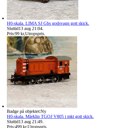
H0-skala. LIMA SJ Gbs godsvagn gott skick.
Sluttid
13 aug 21:04
.
Pris:
99 kr
,
Utropspris
.
Badge på objektet:
Ny
H0-skala. Märklin TGOJ V805 i mkt gott skick.
Sluttid
13 aug 21:49
.
Pris:
499 kr
,
Utropspris
.