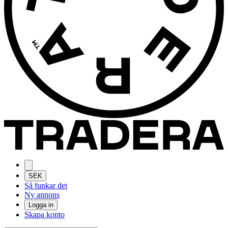
SEK
Så funkar det
Ny annons
Logga in
Skapa konto