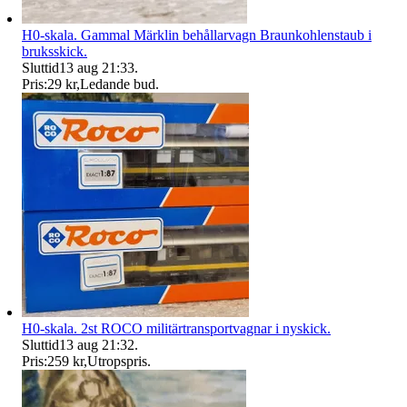
H0-skala. Gammal Märklin behållarvagn Braunkohlenstaub i
bruksskick.
Sluttid
13 aug 21:33
.
Pris:
29 kr
,
Ledande bud
.
H0-skala. 2st ROCO militärtransportvagnar i nyskick.
Sluttid
13 aug 21:32
.
Pris:
259 kr
,
Utropspris
.