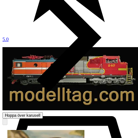
5.0
Hoppa över karusell