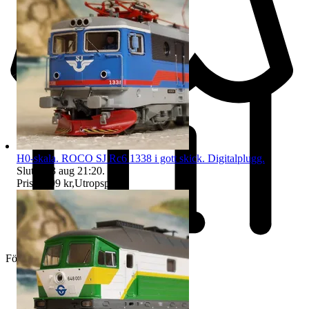
H0-skala. ROCO SJ Rc6 1338 i gott skick. Digitalplugg.
Sluttid
13 aug 21:20
.
Pris:
1 499 kr
,
Utropspris
.
Företag