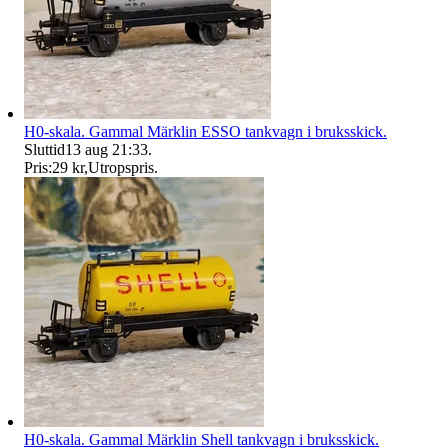
H0-skala. Gammal Märklin ESSO tankvagn i bruksskick.
Sluttid
13 aug 21:33
.
Pris:
29 kr
,
Utropspris
.
H0-skala. Gammal Märklin Shell tankvagn i bruksskick.