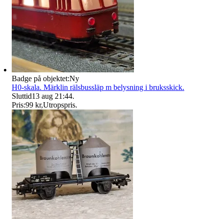
Badge på objektet:
Ny
H0-skala. Märklin rälsbussläp m belysning i bruksskick.
Sluttid
13 aug 21:44
.
Pris:
99 kr
,
Utropspris
.