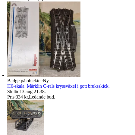
Badge på objektet:
Ny
H0-skala. Märklin C-räls kryssväxel i gott bruksskick.
Sluttid
13 aug 21:38
.
Pris:
334 kr
,
Ledande bud
.