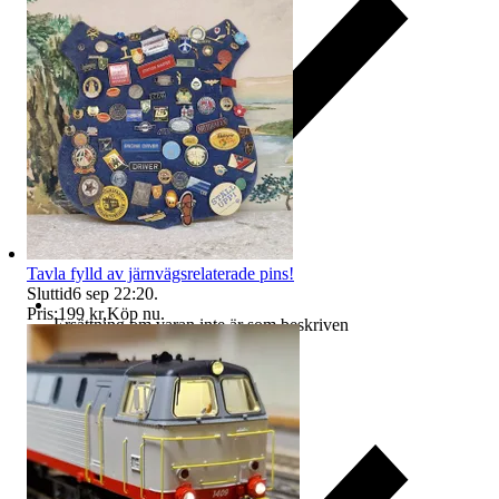
Tavla fylld av järnvägsrelaterade pins!
Sluttid
6 sep 22:20
.
Pris:
199 kr
,
Köp nu
.
Ersättning om varan inte är som beskriven