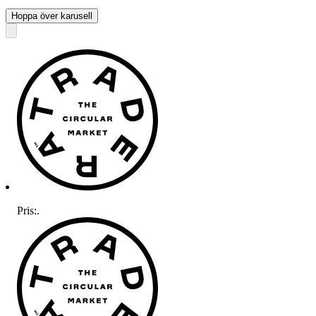
Hoppa över karusell
Pris:
.