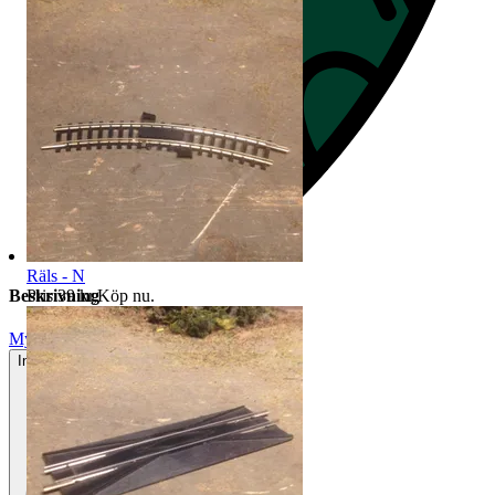
Räls - N
Pris:
39 kr
,
Köp nu
.
Beskrivning
Mycket gott skick
Inga eller minimala tecken på användning