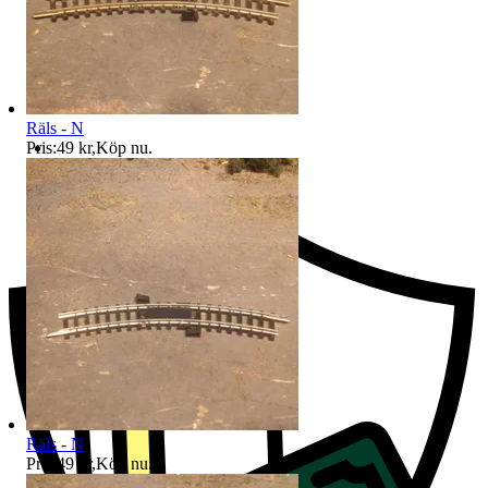
Räls - N
Pris:
49 kr
,
Köp nu
.
Ersättning om du inte får din vara
Räls - N
Pris:
49 kr
,
Köp nu
.