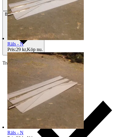
Betalning
Via Tradera
Räls - N
Pris:
29 kr
,
Köp nu
.
Traderas köparskydd
Räls - N