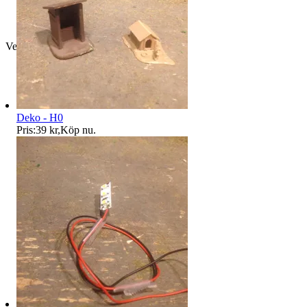
Verifierad
Deko - H0
Pris:
39 kr
,
Köp nu
.