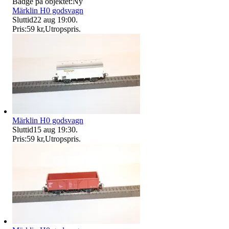
Badge på objektet:
Ny
Märklin H0 godsvagn
Sluttid
22 aug 19:00
.
Pris:
59 kr
,
Utropspris
.
Märklin H0 godsvagn
Sluttid
15 aug 19:30
.
Pris:
59 kr
,
Utropspris
.