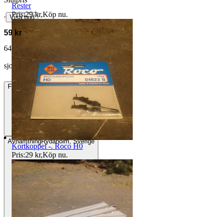
Rester
Pris:
29 kr
,
Köp nu
.
∙
Visa bud
59 kr
64 kr med köparskydd.
Läs mer
sjoerdb vann auktionen
Frakt
Från 49 kr
Avhämtning
Rydaholm, Sverige
Kortkoppel -. Roco H0
Pris:
29 kr
,
Köp nu
.