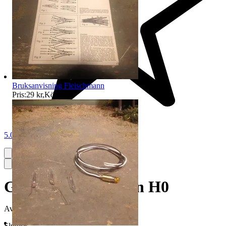
Bruksanvisning Fleischmann
Pris:
29 kr
,
Köp nu
.
5.0
Godsvagn - Märklin H0
Avslutad
31 maj 09:24
Slutpris