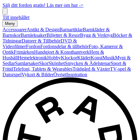
Sälj ditt fordon gratis! Läs mer om hur ->
Till innehållet
Meny
Accessoarer
Antikt & Design
Barnartiklar
Barnkläder &
Barnskor
Barnleksaker
Biljetter & Resor
Bygg & Verktyg
Böcker &
Tidningar
Datorer & Tillbehör
DVD &
Videofilmer
Fordon
Fordonsdelar & tillbehör
Foto, Kameror &
Optik
Frimärken
Handgjort & Konsthantverk
Hem &
Hushåll
Hemelektronik
Hobby
Klockor
Kläder
Konst
Musik
Mynt &
Sedlar
Samlarsaker
Skor
Skönhet
Smycken & Ädelstenar
Sport &
Fritid
Telefoni, Tablets & Wearables
Trädgård & Växter
TV-spel &
Datorspel
Vykort & Bilder
Övrigt
Inspiration