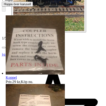
Hoppa över karusell
1
/
5
jon-52
Koppel
Pris:
29 kr
,
Köp nu
.