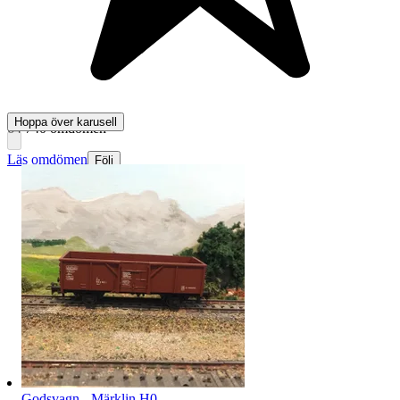
Hoppa över karusell
64 740 omdömen
Läs omdömen
Följ
Godsvagn - Märklin H0