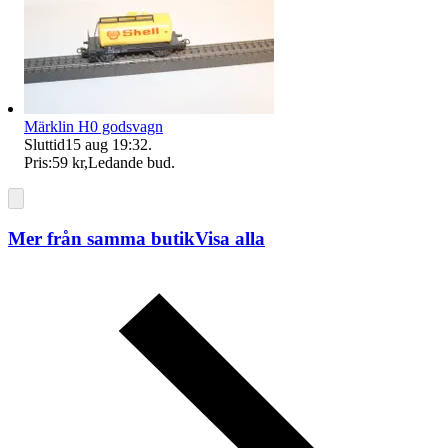
Märklin H0 godsvagn
Sluttid
15 aug 19:32
.
Pris:
59 kr
,
Ledande bud
.
Mer från samma butik
Visa alla