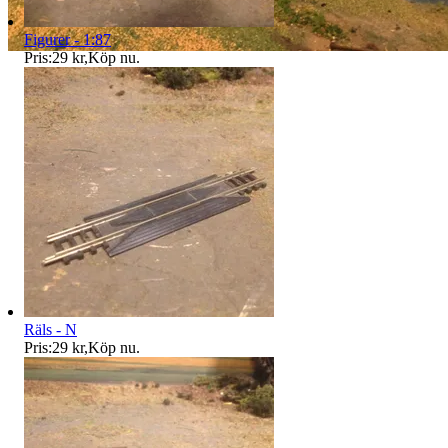
Figurer - 1:87
Pris:
29 kr
,
Köp nu
.
Räls - N
Pris:
29 kr
,
Köp nu
.