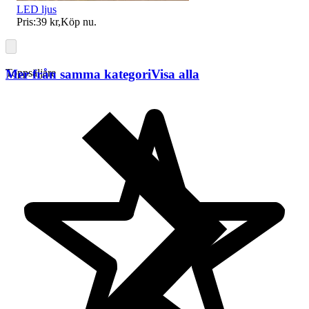
LED ljus
Pris:
39 kr
,
Köp nu
.
Mer från samma kategori
Visa alla
Toppsäljare