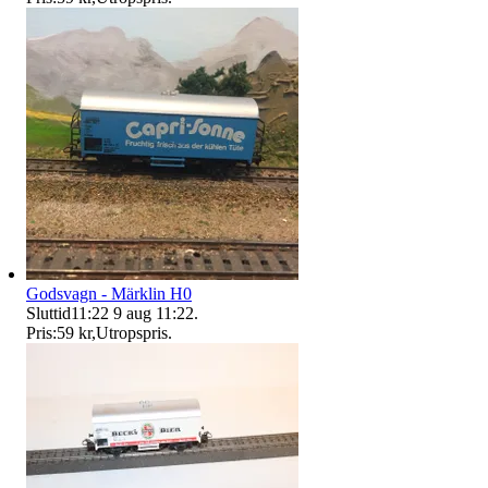
Godsvagn - Märklin H0
Sluttid
11:22
9 aug 11:22
.
Pris:
59 kr
,
Utropspris
.