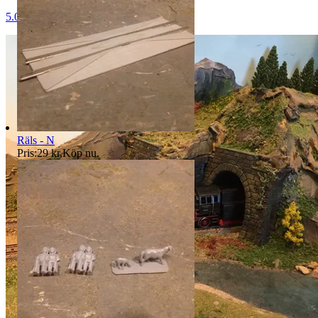
5.0
Räls - N
Pris:
29 kr
,
Köp nu
.