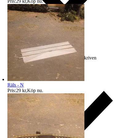
Pris:
29 kr
,
Köp nu
.
Ersättning om varan inte är som beskriven
Räls - N
Pris:
29 kr
,
Köp nu
.