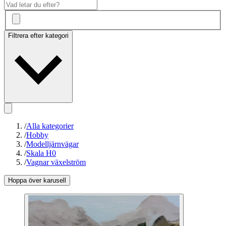
Filtrera efter kategori
/
Alla kategorier
/
Hobby
/
Modelljärnvägar
/
Skala H0
/
Vagnar växelström
Hoppa över karusell