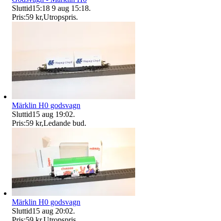
Sluttid
15:18
9 aug 15:18
.
Pris:
59 kr
,
Utropspris
.
Märklin H0 godsvagn
Sluttid
15 aug 19:02
.
Pris:
59 kr
,
Ledande bud
.
Märklin H0 godsvagn
Sluttid
15 aug 20:02
.
Pris:
59 kr
,
Utropspris
.