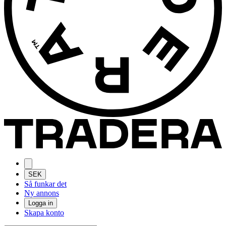
SEK
Så funkar det
Ny annons
Logga in
Skapa konto