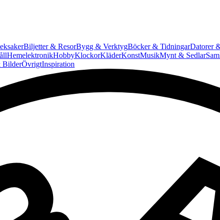
eksaker
Biljetter & Resor
Bygg & Verktyg
Böcker & Tidningar
Datorer &
ll
Hemelektronik
Hobby
Klockor
Kläder
Konst
Musik
Mynt & Sedlar
Saml
 Bilder
Övrigt
Inspiration