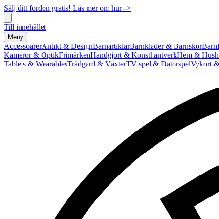
Sälj ditt fordon gratis! Läs mer om hur ->
Till innehållet
Meny
Accessoarer
Antikt & Design
Barnartiklar
Barnkläder & Barnskor
Barnl
Kameror & Optik
Frimärken
Handgjort & Konsthantverk
Hem & Hushå
Tablets & Wearables
Trädgård & Växter
TV-spel & Datorspel
Vykort &