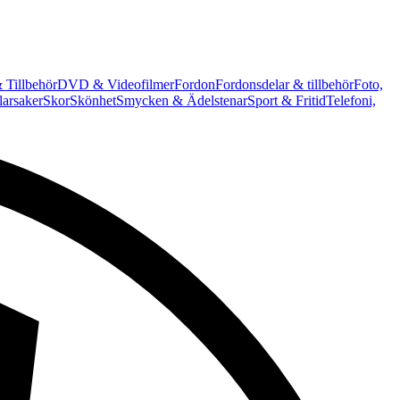
 Tillbehör
DVD & Videofilmer
Fordon
Fordonsdelar & tillbehör
Foto,
arsaker
Skor
Skönhet
Smycken & Ädelstenar
Sport & Fritid
Telefoni,