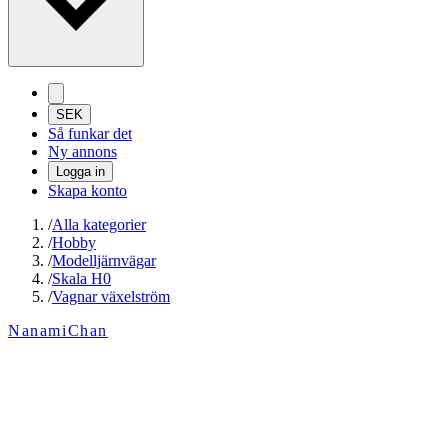
SEK
Så funkar det
Ny annons
Logga in
Skapa konto
/
Alla kategorier
/
Hobby
/
Modelljärnvägar
/
Skala H0
/
Vagnar växelström
NanamiChan