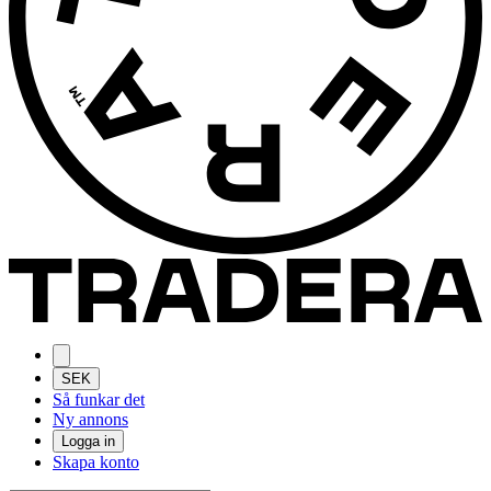
SEK
Så funkar det
Ny annons
Logga in
Skapa konto