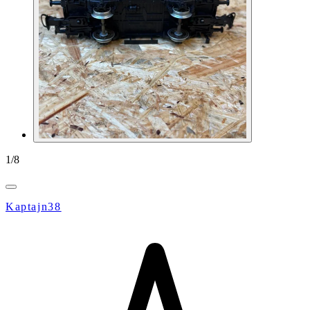
1
/
8
Kaptajn38