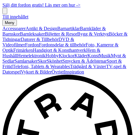
Sälj ditt fordon gratis! Läs mer om hur ->
Till innehållet
Meny
Accessoarer
Antikt & Design
Barnartiklar
Barnkläder &
Barnskor
Barnleksaker
Biljetter & Resor
Bygg & Verktyg
Böcker &
Tidningar
Datorer & Tillbehör
DVD &
Videofilmer
Fordon
Fordonsdelar & tillbehör
Foto, Kameror &
Optik
Frimärken
Handgjort & Konsthantverk
Hem &
Hushåll
Hemelektronik
Hobby
Klockor
Kläder
Konst
Musik
Mynt &
Sedlar
Samlarsaker
Skor
Skönhet
Smycken & Ädelstenar
Sport &
Fritid
Telefoni, Tablets & Wearables
Trädgård & Växter
TV-spel &
Datorspel
Vykort & Bilder
Övrigt
Inspiration