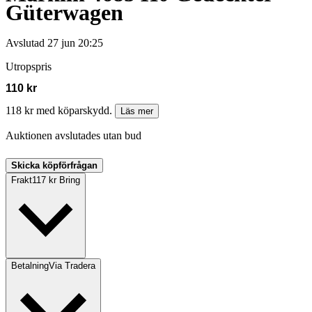
Güterwagen
Avslutad
27 jun 20:25
Utropspris
110 kr
118 kr med köparskydd.
Läs mer
Auktionen avslutades utan bud
Skicka köpförfrågan
Frakt
117 kr Bring
Betalning
Via Tradera