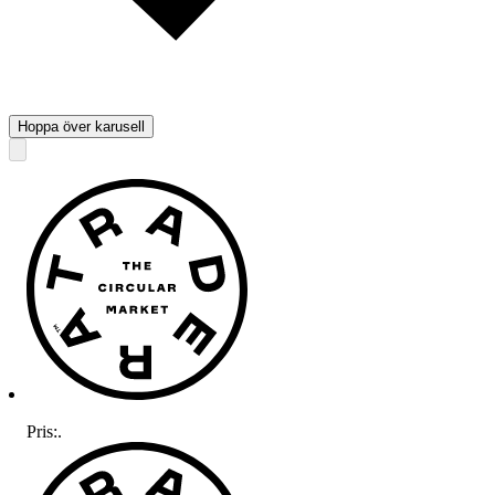
Hoppa över karusell
Pris:
.