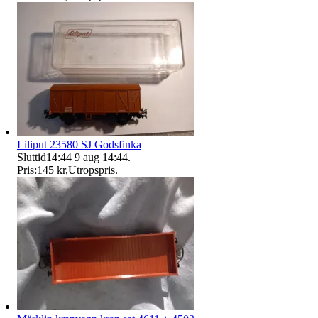
Liliput 23580 SJ Godsfinka
Sluttid
14:44
9 aug 14:44
.
Pris:
145 kr
,
Utropspris
.