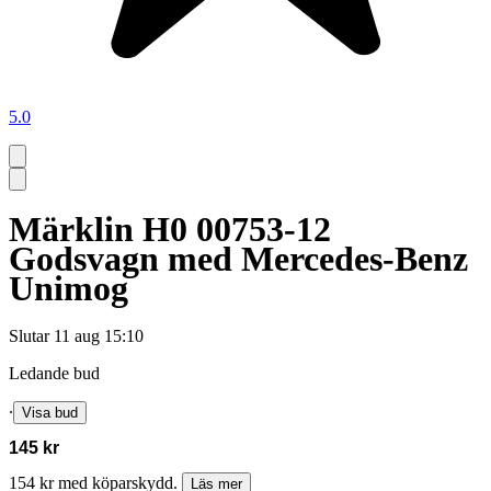
5.0
Märklin H0 00753-12
Godsvagn med Mercedes-Benz
Unimog
Slutar
11 aug 15:10
Ledande bud
∙
Visa bud
145 kr
154 kr med köparskydd.
Läs mer