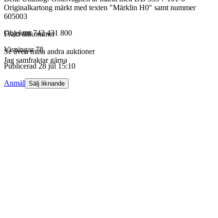
Originalkartong märkt med texten "Märklin H0" samt nummer
605003
Objektnr
742 431 800
Frakt tillkommer
Visningar
78
Se även mina andra auktioner
Jag samfraktar gärna
Publicerad
28 jul 15:10
Anmäl
Sälj liknande