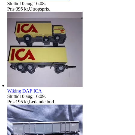
Sluttid
10 aug 16:08
.
Pris:
395 kr
,
Utropspris
.
Wiking DAF ICA
Sluttid
10 aug 16:09
.
Pris:
195 kr
,
Ledande bud
.