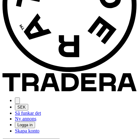
SEK
Så funkar det
Ny annons
Logga in
Skapa konto