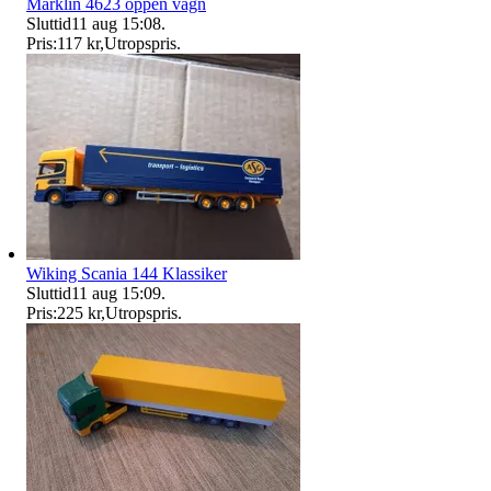
Märklin 4623 öppen vagn
Sluttid
11 aug 15:08
.
Pris:
117 kr
,
Utropspris
.
Wiking Scania 144 Klassiker
Sluttid
11 aug 15:09
.
Pris:
225 kr
,
Utropspris
.