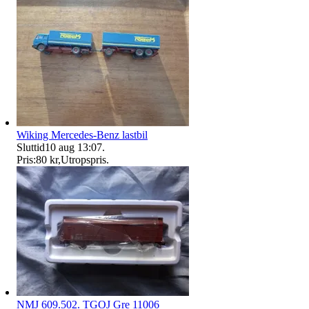
Wiking Mercedes-Benz lastbil
Sluttid
10 aug 13:07
.
Pris:
80 kr
,
Utropspris
.
NMJ 609.502. TGOJ Gre 11006