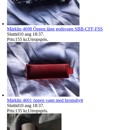
Märklin 4698 Öppen lång godsvagn SBB-CFF-FSS
Sluttid
10 aug 18:37
.
Pris:
155 kr
,
Utropspris
.
Märklin 4601 öppen vagn med bromshytt
Sluttid
10 aug 18:37
.
Pris:
135 kr
,
Utropspris
.