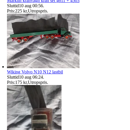
Märklin kranvagn kran set 4611 + 4503
Sluttid
10 aug 00:56
.
Pris:
225 kr
,
Utropspris
.
Wiking Volvo N10 N12 lastbil
Sluttid
10 aug 06:24
.
Pris:
175 kr
,
Utropspris
.