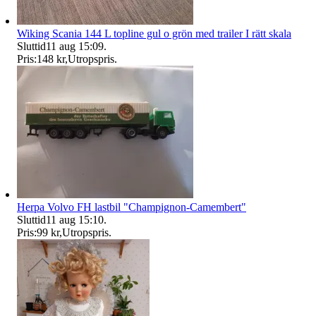
Wiking Scania 144 L topline gul o grön med trailer I rätt skala
Sluttid
11 aug 15:09
.
Pris:
148 kr
,
Utropspris
.
Herpa Volvo FH lastbil "Champignon-Camembert"
Sluttid
11 aug 15:10
.
Pris:
99 kr
,
Utropspris
.