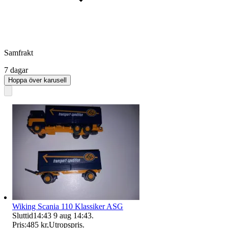
Samfrakt
7 dagar
Hoppa över karusell
Wiking Scania 110 Klassiker ASG
Sluttid
14:43
9 aug 14:43
.
Pris:
485 kr
,
Utropspris
.