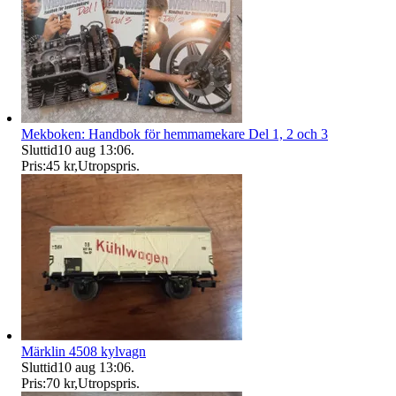
Mekboken: Handbok för hemmamekare Del 1, 2 och 3
Sluttid
10 aug 13:06
.
Pris:
45 kr
,
Utropspris
.
Märklin 4508 kylvagn
Sluttid
10 aug 13:06
.
Pris:
70 kr
,
Utropspris
.