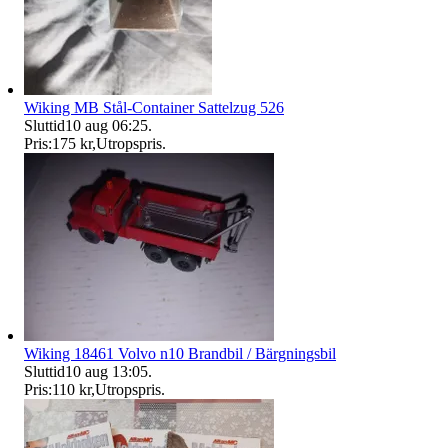
Wiking MB Stål-Container Sattelzug 526
Sluttid
10 aug 06:25
.
Pris:
175 kr
,
Utropspris
.
Wiking 18461 Volvo n10 Brandbil / Bärgningsbil
Sluttid
10 aug 13:05
.
Pris:
110 kr
,
Utropspris
.