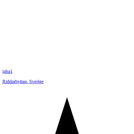
jaha1
Riddarhyttan
,
Sverige