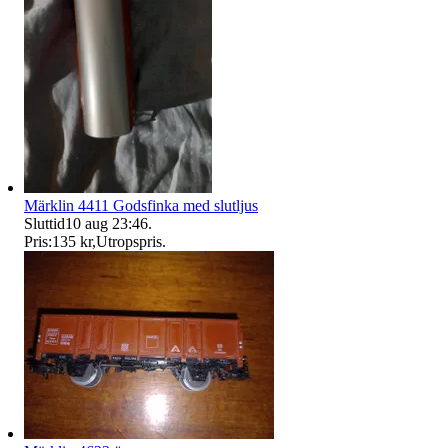
Märklin 4411 Godsfinka med slutljus
Sluttid
10 aug 23:46
.
Pris:
135 kr
,
Utropspris
.