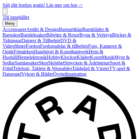
Sälj ditt fordon gratis! Läs mer om hur ->
Till innehållet
Meny
Accessoarer
Antikt & Design
Barnartiklar
Barnkläder &
Barnskor
Barnleksaker
Biljetter & Resor
Bygg & Verktyg
Böcker &
Tidningar
Datorer & Tillbehör
DVD &
Videofilmer
Fordon
Fordonsdelar & tillbehör
Foto, Kameror &
Optik
Frimärken
Handgjort & Konsthantverk
Hem &
Hushåll
Hemelektronik
Hobby
Klockor
Kläder
Konst
Musik
Mynt &
Sedlar
Samlarsaker
Skor
Skönhet
Smycken & Ädelstenar
Sport &
Fritid
Telefoni, Tablets & Wearables
Trädgård & Växter
TV-spel &
Datorspel
Vykort & Bilder
Övrigt
Inspiration