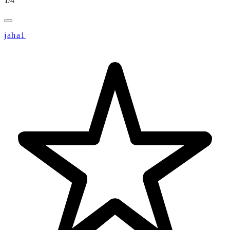
1
/
4
jaha1