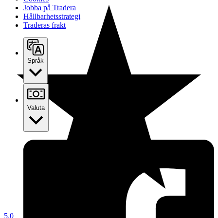
Jobba på Tradera
Hållbarhetsstrategi
Traderas frakt
Språk
Valuta
5.0