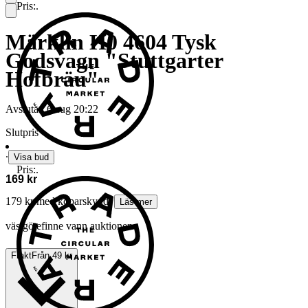
Pris:
.
Märklin H0 4604 Tysk
Godsvagn "Stuttgarter
Hofbräu"
Avslutad
6 aug 20:22
Slutpris
∙
Visa bud
Pris:
.
169 kr
179 kr med köparskydd.
Läs mer
västgötefinne vann auktionen
Frakt
Från 49 kr