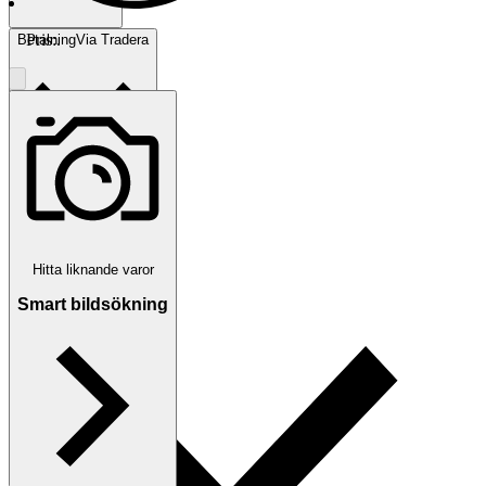
Pris:
.
Betalning
Via Tradera
Traderas köparskydd
Hitta liknande varor
Smart bildsökning