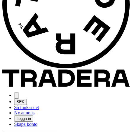
SEK
Så funkar det
Ny annons
Logga in
Skapa konto