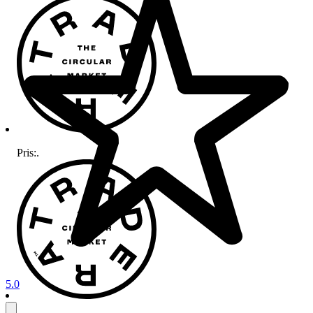
Pris:
.
5.0