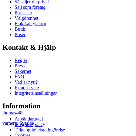
Så säljer du privat
Sälj som företag
ProLister
Välgörenhet
Fraktkalkylatorn
Butik
Priser
Kontakt & Hjälp
Regler
Press
Säkerhet
FAQ
Vad är nytt?
Kundservice
Integritetsinställningar
Information
thomas-48
Användaravtal
varberg
,
Sverige
Integritetspolicy
Tillgänglighetsredogörelse
Cookies