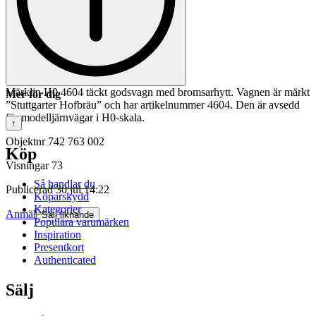
Märklin H0 4604 täckt godsvagn med bromsarhytt. Vagnen är märkt
Mer för dig
”Stuttgarter Hofbräu” och har artikelnummer 4604. Den är avsedd
för modelljärnvägar i H0-skala.
↑
Objektnr
742 763 002
Köp
Visningar
73
Så handlar du
Publicerad
30 jul 14:22
Köparskydd
Kategorier
Anmäl
Sälj liknande
Populära varumärken
Inspiration
Presentkort
Authenticated
Sälj