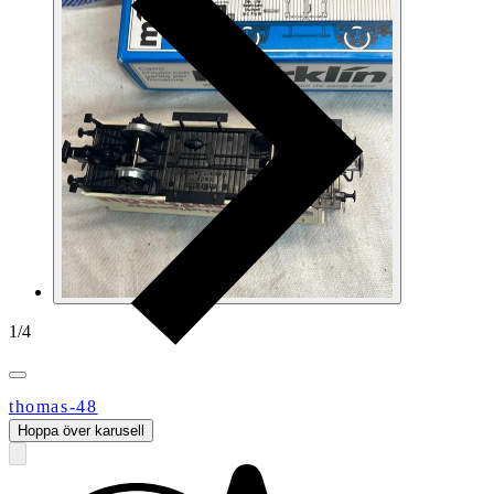
1
/
4
thomas-48
Hoppa över karusell