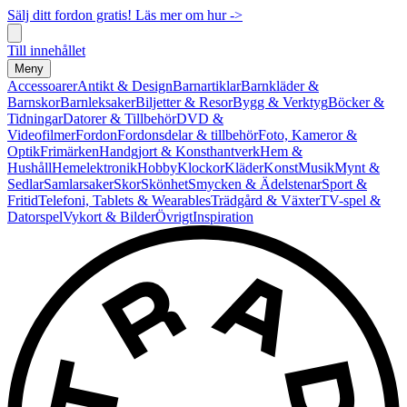
Sälj ditt fordon gratis! Läs mer om hur ->
Till innehållet
Meny
Accessoarer
Antikt & Design
Barnartiklar
Barnkläder &
Barnskor
Barnleksaker
Biljetter & Resor
Bygg & Verktyg
Böcker &
Tidningar
Datorer & Tillbehör
DVD &
Videofilmer
Fordon
Fordonsdelar & tillbehör
Foto, Kameror &
Optik
Frimärken
Handgjort & Konsthantverk
Hem &
Hushåll
Hemelektronik
Hobby
Klockor
Kläder
Konst
Musik
Mynt &
Sedlar
Samlarsaker
Skor
Skönhet
Smycken & Ädelstenar
Sport &
Fritid
Telefoni, Tablets & Wearables
Trädgård & Växter
TV-spel &
Datorspel
Vykort & Bilder
Övrigt
Inspiration