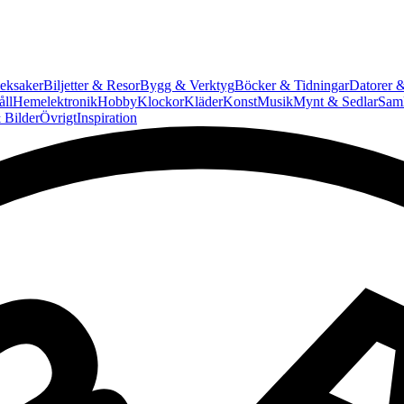
eksaker
Biljetter & Resor
Bygg & Verktyg
Böcker & Tidningar
Datorer &
ll
Hemelektronik
Hobby
Klockor
Kläder
Konst
Musik
Mynt & Sedlar
Saml
 Bilder
Övrigt
Inspiration