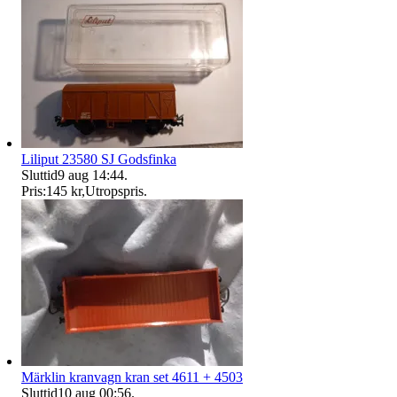
Liliput 23580 SJ Godsfinka
Sluttid
9 aug 14:44
.
Pris:
145 kr
,
Utropspris
.
Märklin kranvagn kran set 4611 + 4503
Sluttid
10 aug 00:56
.