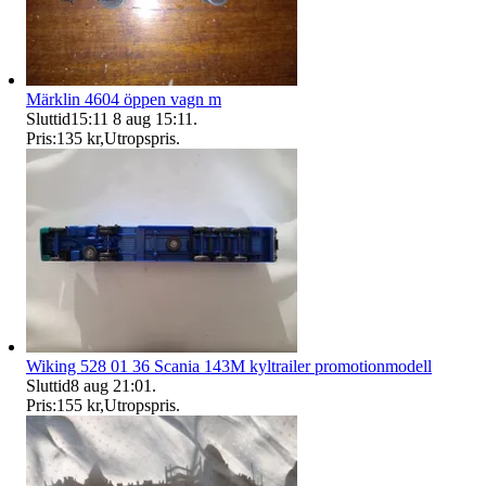
Märklin 4604 öppen vagn m
Sluttid
15:11
8 aug 15:11
.
Pris:
135 kr
,
Utropspris
.
Wiking 528 01 36 Scania 143M kyltrailer promotionmodell
Sluttid
8 aug 21:01
.
Pris:
155 kr
,
Utropspris
.