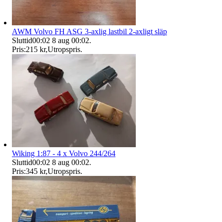
AWM Volvo FH ASG 3-axlig lastbil 2-axligt släp
Sluttid
00:02
8 aug 00:02
.
Pris:
215 kr
,
Utropspris
.
Wiking 1:87 - 4 x Volvo 244/264
Sluttid
00:02
8 aug 00:02
.
Pris:
345 kr
,
Utropspris
.