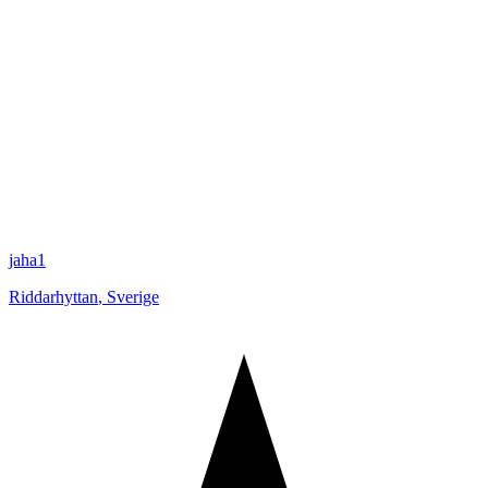
jaha1
Riddarhyttan
,
Sverige