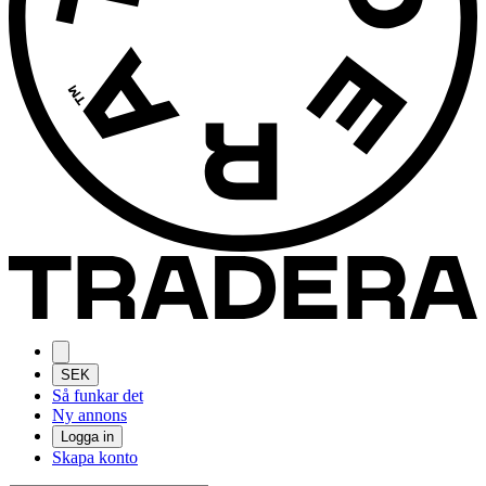
SEK
Så funkar det
Ny annons
Logga in
Skapa konto