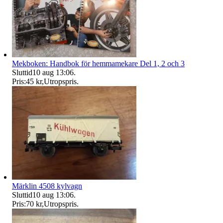
Mekboken: Handbok för hemmamekare Del 1, 2 och 3
Sluttid
10 aug 13:06
.
Pris:
45 kr
,
Utropspris
.
Märklin 4508 kylvagn
Sluttid
10 aug 13:06
.
Pris:
70 kr
,
Utropspris
.