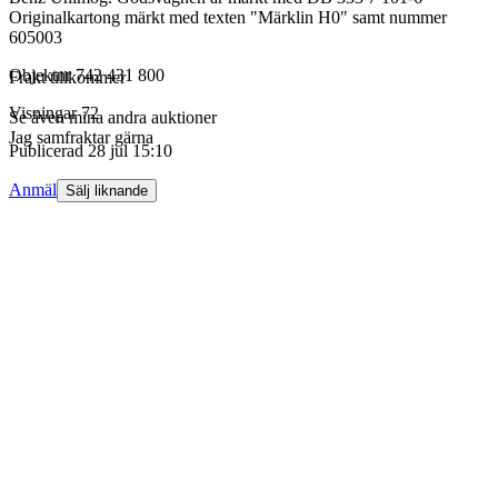
Originalkartong märkt med texten "Märklin H0" samt nummer
605003
Objektnr
742 431 800
Frakt tillkommer
Visningar
72
Se även mina andra auktioner
Jag samfraktar gärna
Publicerad
28 jul 15:10
Anmäl
Sälj liknande