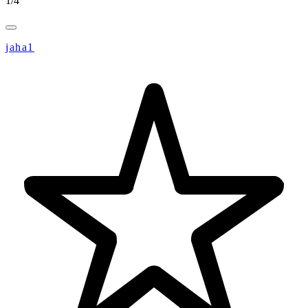
1
/
4
jaha1