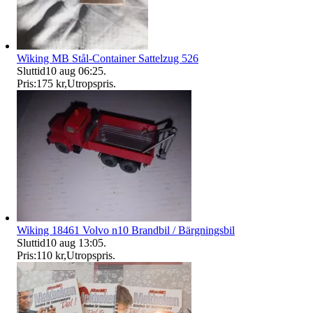
Wiking MB Stål-Container Sattelzug 526
Sluttid
10 aug 06:25
.
Pris:
175 kr
,
Utropspris
.
Wiking 18461 Volvo n10 Brandbil / Bärgningsbil
Sluttid
10 aug 13:05
.
Pris:
110 kr
,
Utropspris
.