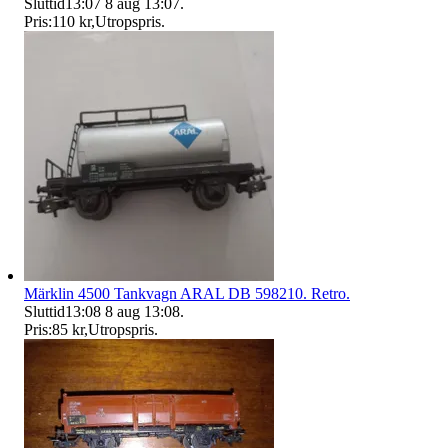
Sluttid
13:07
8 aug 13:07
.
Pris:
110 kr
,
Utropspris
.
Märklin 4500 Tankvagn ARAL DB 598210. Retro.
Sluttid
13:08
8 aug 13:08
.
Pris:
85 kr
,
Utropspris
.