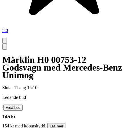
5.0
Märklin H0 00753-12
Godsvagn med Mercedes-Benz
Unimog
Slutar
11 aug 15:10
Ledande bud
∙
Visa bud
145 kr
154 kr med köparskydd.
Läs mer