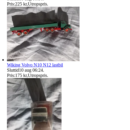
Pris:
225 kr
,
Utropspris
.
Wiking Volvo N10 N12 lastbil
Sluttid
10 aug 06:24
.
Pris:
175 kr
,
Utropspris
.