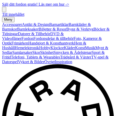
Sälj ditt fordon gratis! Läs mer om hur ->
Till innehållet
Meny
Accessoarer
Antikt & Design
Barnartiklar
Barnkläder &
Barnskor
Barnleksaker
Biljetter & Resor
Bygg & Verktyg
Böcker &
Tidningar
Datorer & Tillbehör
DVD &
Videofilmer
Fordon
Fordonsdelar & tillbehör
Foto, Kameror &
Optik
Frimärken
Handgjort & Konsthantverk
Hem &
Hushåll
Hemelektronik
Hobby
Klockor
Kläder
Konst
Musik
Mynt &
Sedlar
Samlarsaker
Skor
Skönhet
Smycken & Ädelstenar
Sport &
Fritid
Telefoni, Tablets & Wearables
Trädgård & Växter
TV-spel &
Datorspel
Vykort & Bilder
Övrigt
Inspiration