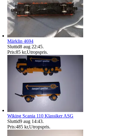
Märklin 4694
Sluttid
8 aug 22:45
.
Pris:
85 kr
,
Utropspris
.
Wiking Scania 110 Klassiker ASG
Sluttid
9 aug 14:43
.
Pris:
485 kr
,
Utropspris
.