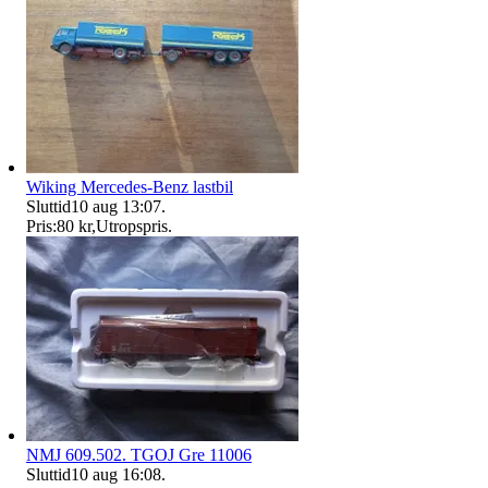
Wiking Mercedes-Benz lastbil
Sluttid
10 aug 13:07
.
Pris:
80 kr
,
Utropspris
.
NMJ 609.502. TGOJ Gre 11006
Sluttid
10 aug 16:08
.