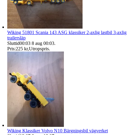
Wiking 51801 Scania 143 ASG klassiker 2-axlig lastbil 3-axlig
trailersläp
Sluttid
00:03
8 aug 00:03
.
Pris:
225 kr
,
Utropspris
.
Wiking Klassiker Volvo N10 Bärgningsbil vägverket