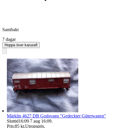
Samfrakt
7 dagar
Hoppa över karusell
Märklin 4627 DB Godsvagn "Gedeckter Güterwagen"
Sluttid
16:09
7 aug 16:09
.
Pris:
85 kr
,
Utropspris
.