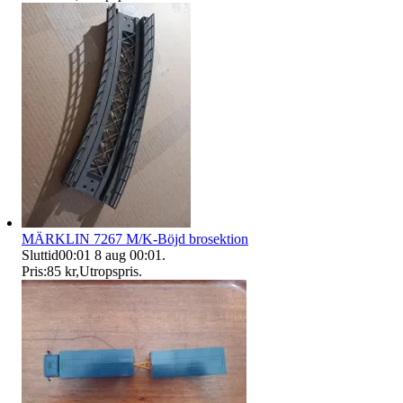
MÄRKLIN 7267 M/K-Böjd brosektion
Sluttid
00:01
8 aug 00:01
.
Pris:
85 kr
,
Utropspris
.