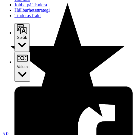
Jobba på Tradera
Hållbarhetsstrategi
Traderas frakt
Språk
Valuta
5.0