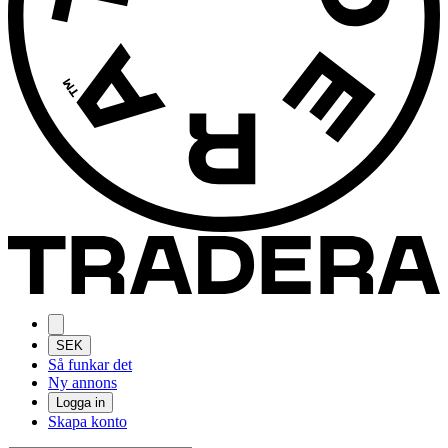
SEK
Så funkar det
Ny annons
Logga in
Skapa konto