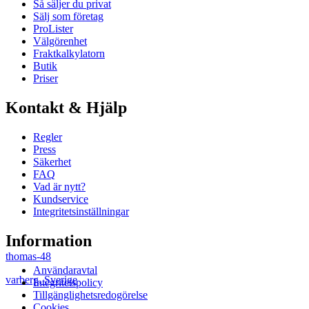
Så säljer du privat
Sälj som företag
ProLister
Välgörenhet
Fraktkalkylatorn
Butik
Priser
Kontakt & Hjälp
Regler
Press
Säkerhet
FAQ
Vad är nytt?
Kundservice
Integritetsinställningar
Information
thomas-48
Användaravtal
varberg
,
Sverige
Integritetspolicy
Tillgänglighetsredogörelse
Cookies