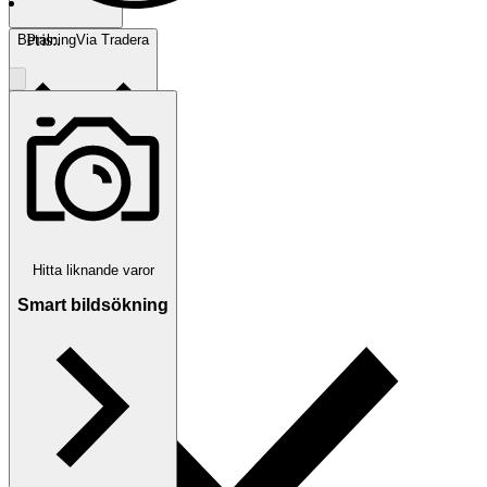
Pris:
.
Betalning
Via Tradera
Traderas köparskydd
Hitta liknande varor
Smart bildsökning