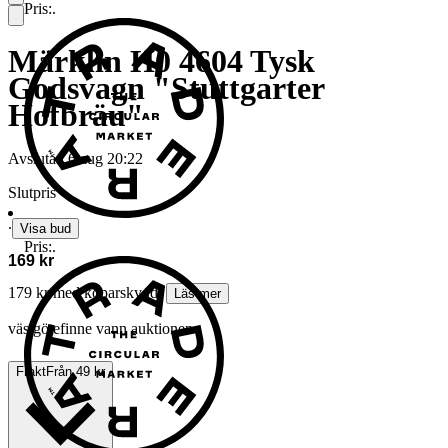
Pris:
.
Märklin H0 4604 Tysk
Godsvagn "Stuttgarter
Hofbräu"
Avslutad
6 aug 20:22
Slutpris
∙
Visa bud
Pris:
.
169 kr
179 kr med köparskydd.
Läs mer
västgötefinne vann auktionen
Frakt
Från 49 kr