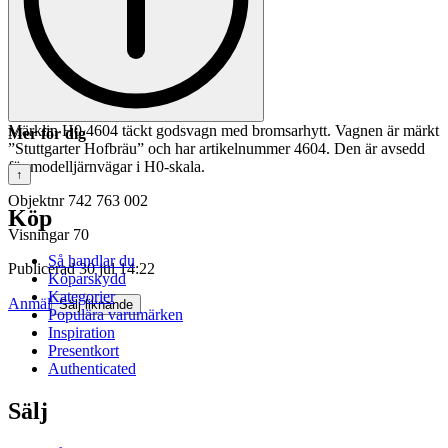
Märklin H0 4604 täckt godsvagn med bromsarhytt. Vagnen är märkt
Mer för dig
”Stuttgarter Hofbräu” och har artikelnummer 4604. Den är avsedd
för modelljärnvägar i H0-skala.
↑
Objektnr
742 763 002
Köp
Visningar
70
Så handlar du
Publicerad
30 jul 14:22
Köparskydd
Kategorier
Anmäl
Sälj liknande
Populära varumärken
Inspiration
Presentkort
Authenticated
Sälj