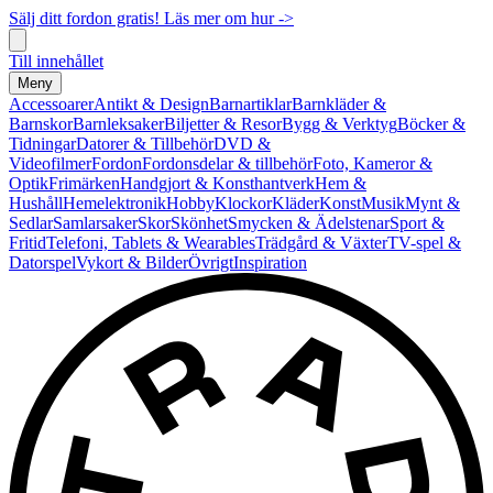
Sälj ditt fordon gratis! Läs mer om hur ->
Till innehållet
Meny
Accessoarer
Antikt & Design
Barnartiklar
Barnkläder &
Barnskor
Barnleksaker
Biljetter & Resor
Bygg & Verktyg
Böcker &
Tidningar
Datorer & Tillbehör
DVD &
Videofilmer
Fordon
Fordonsdelar & tillbehör
Foto, Kameror &
Optik
Frimärken
Handgjort & Konsthantverk
Hem &
Hushåll
Hemelektronik
Hobby
Klockor
Kläder
Konst
Musik
Mynt &
Sedlar
Samlarsaker
Skor
Skönhet
Smycken & Ädelstenar
Sport &
Fritid
Telefoni, Tablets & Wearables
Trädgård & Växter
TV-spel &
Datorspel
Vykort & Bilder
Övrigt
Inspiration