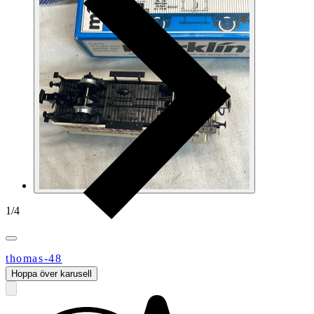
1
/
4
thomas-48
Hoppa över karusell