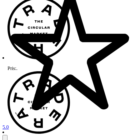
Pris:
.
5.0