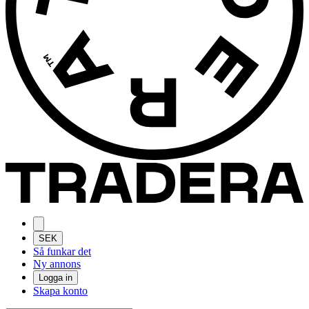
SEK
Så funkar det
Ny annons
Logga in
Skapa konto