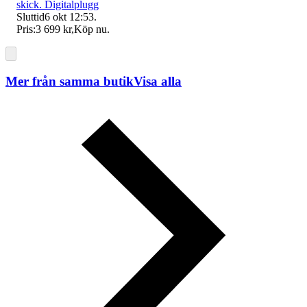
skick. Digitalplugg
Sluttid
6 okt 12:53
.
Pris:
3 699 kr
,
Köp nu
.
Mer från samma butik
Visa alla