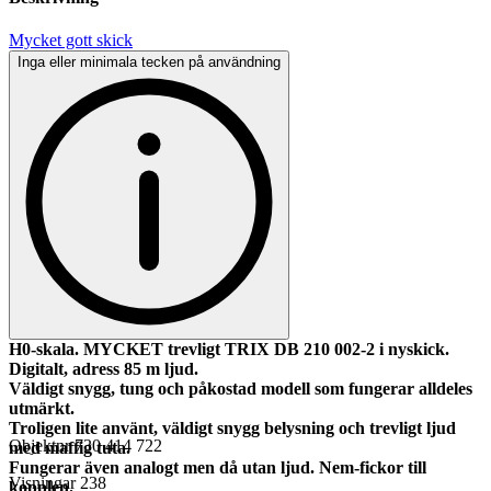
Mycket gott skick
Inga eller minimala tecken på användning
H0-skala. MYCKET trevligt TRIX DB 210 002-2 i nyskick.
Digitalt, adress 85 m ljud.
Väldigt snygg, tung och påkostad modell som fungerar alldeles
utmärkt.
Troligen lite använt, väldigt snygg belysning och trevligt ljud
Objektnr
730 414 722
med maffig tuta.
Fungerar även analogt men då utan ljud. Nem-fickor till
Visningar
238
kopplen.