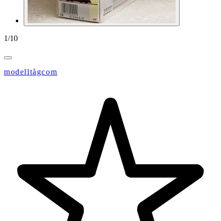
1
/
10
modelltågcom