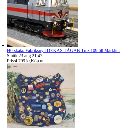
H0-skala. Fabriksnytt DEKAS TÅGAB Tmz 109 till Märklin.
Sluttid
23 aug 21:47
.
Pris:
4 799 kr
,
Köp nu
.