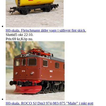
H0-skala. Fleischmann äldre vagn i sällsynt fint skick.
Sluttid
5 okt 22:10
.
Pris:
69 kr
,
Köp nu
.
H0-skala. ROCO SJ Dm3 974-983-975 "Malte" i mkt gott