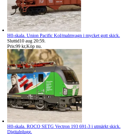
H0-skala. Union Pacific Kol/malmvagn i mycket gott skick.
Sluttid
10 aug 20:59
.
Pris:
99 kr
,
Köp nu
.
H0-skala. ROCO SETG Vectron 193 691-3 i utmärkt skick.
Digitalplugg.