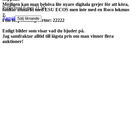
Möjligen kan man behöva lite nyare digitala grejer för att köra,
Publicerad
6 maj 21:10
funkar utmärkt med ESU ECOS men inte med en Roco lokmus
2.
Anmäl
Sälj liknande
I fin förpackning. Artnr: 22222
Enligt bilder som visar vad du bjuder på.
Jag samfraktar alltid till lägsta pris om man vinner flera
auktioner!