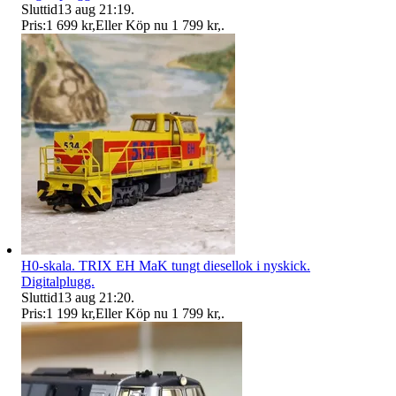
Sluttid
13 aug 21:19
.
Pris:
1 699 kr
,
Eller Köp nu
1 799 kr
,
.
H0-skala. TRIX EH MaK tungt diesellok i nyskick.
Digitalplugg.
Sluttid
13 aug 21:20
.
Pris:
1 199 kr
,
Eller Köp nu
1 799 kr
,
.