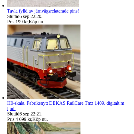
Tavla fylld av järnvägsrelaterade pins!
Sluttid
6 sep 22:20
.
Pris:
199 kr
,
Köp nu
.
H0-skala. Fabriksnytt DEKAS RailCare Tmz 1409, digitalt m
ljud.
Sluttid
6 sep 22:21
.
Pris:
4 699 kr
,
Köp nu
.