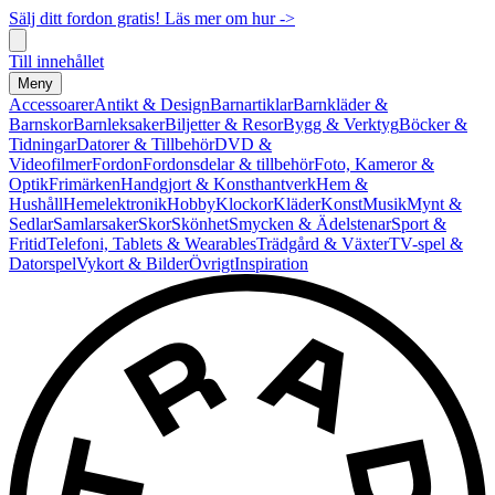
Sälj ditt fordon gratis! Läs mer om hur ->
Till innehållet
Meny
Accessoarer
Antikt & Design
Barnartiklar
Barnkläder &
Barnskor
Barnleksaker
Biljetter & Resor
Bygg & Verktyg
Böcker &
Tidningar
Datorer & Tillbehör
DVD &
Videofilmer
Fordon
Fordonsdelar & tillbehör
Foto, Kameror &
Optik
Frimärken
Handgjort & Konsthantverk
Hem &
Hushåll
Hemelektronik
Hobby
Klockor
Kläder
Konst
Musik
Mynt &
Sedlar
Samlarsaker
Skor
Skönhet
Smycken & Ädelstenar
Sport &
Fritid
Telefoni, Tablets & Wearables
Trädgård & Växter
TV-spel &
Datorspel
Vykort & Bilder
Övrigt
Inspiration