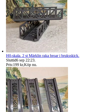
H0-skala. 2 st Märklin raka broar i bruksskick.
Sluttid
6 sep 22:23
.
Pris:
199 kr
,
Köp nu
.