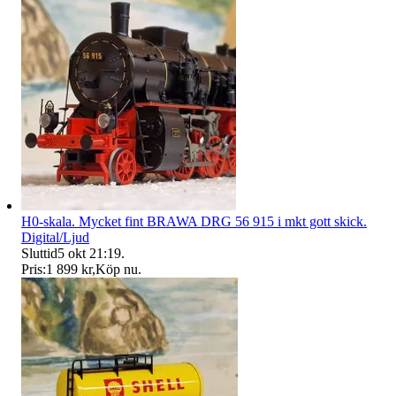
H0-skala. Mycket fint BRAWA DRG 56 915 i mkt gott skick.
Digital/Ljud
Sluttid
5 okt 21:19
.
Pris:
1 899 kr
,
Köp nu
.