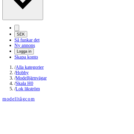
SEK
Så funkar det
Ny annons
Logga in
Skapa konto
/
Alla kategorier
/
Hobby
/
Modelljärnvägar
/
Skala H0
/
Lok likström
modelltågcom