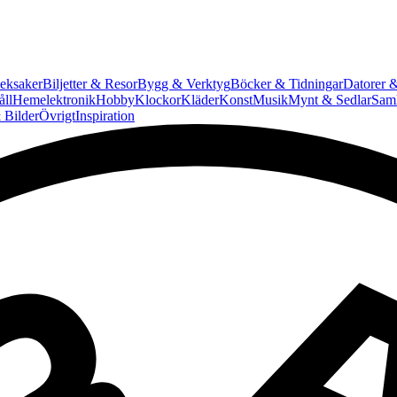
eksaker
Biljetter & Resor
Bygg & Verktyg
Böcker & Tidningar
Datorer &
ll
Hemelektronik
Hobby
Klockor
Kläder
Konst
Musik
Mynt & Sedlar
Saml
 Bilder
Övrigt
Inspiration