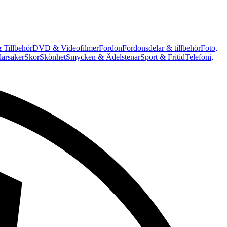
 Tillbehör
DVD & Videofilmer
Fordon
Fordonsdelar & tillbehör
Foto,
arsaker
Skor
Skönhet
Smycken & Ädelstenar
Sport & Fritid
Telefoni,