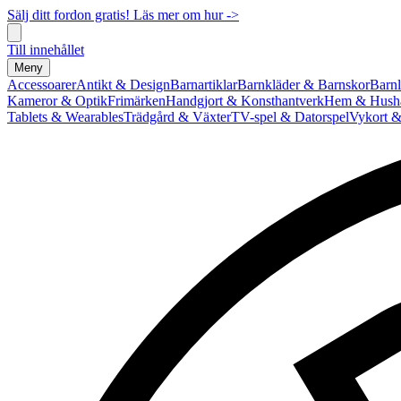
Sälj ditt fordon gratis! Läs mer om hur ->
Till innehållet
Meny
Accessoarer
Antikt & Design
Barnartiklar
Barnkläder & Barnskor
Barnl
Kameror & Optik
Frimärken
Handgjort & Konsthantverk
Hem & Hushå
Tablets & Wearables
Trädgård & Växter
TV-spel & Datorspel
Vykort &