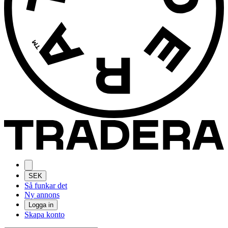
SEK
Så funkar det
Ny annons
Logga in
Skapa konto