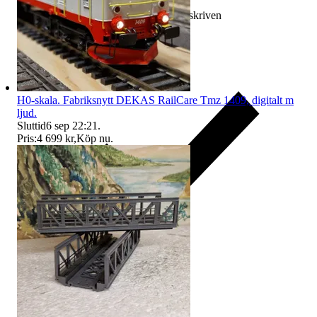
Ersättning om varan inte är som beskriven
H0-skala. Fabriksnytt DEKAS RailCare Tmz 1409, digitalt m
ljud.
Sluttid
6 sep 22:21
.
Pris:
4 699 kr
,
Köp nu
.
Ersättning om du inte får din vara