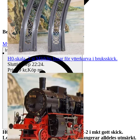
Beskrivning
Mycket gott skick
Inga eller minimala tecken på användning
H0-skala. 2 st Märklin broar för ytterkurva i bruksskick.
Sluttid
6 sep 22:24
.
Pris:
69 kr
,
Köp nu
.
H0-skala. Snyggt Fleischmann 218 362-2 i mkt gott skick.
Lok av hyfsat sentida utförande som fungerar alldeles utmärkt.