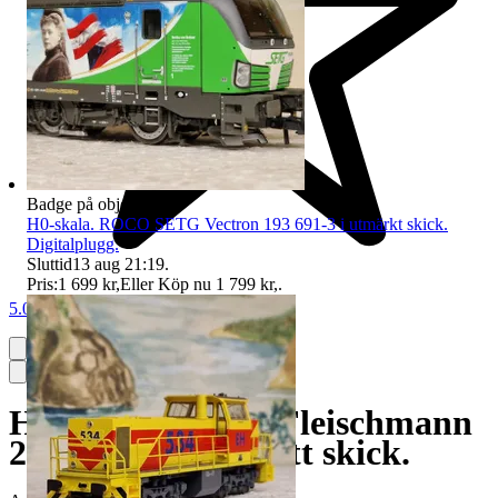
Badge på objektet:
Ny
H0-skala. ROCO SETG Vectron 193 691-3 i utmärkt skick.
Digitalplugg.
Sluttid
13 aug 21:19
.
Pris:
1 699 kr
,
Eller Köp nu
1 799 kr
,
.
5.0
H0-skala. Snyggt Fleischmann
218 362-2 i mkt gott skick.