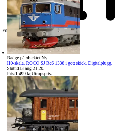
Företag
Badge på objektet:
Ny
H0-skala. ROCO SJ Rc6 1338 i gott skick. Digitalplugg.
Sluttid
13 aug 21:20
.
Pris:
1 499 kr
,
Utropspris
.