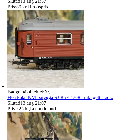
Sluttid
13 aug 21:57
.
Pris:
89 kr
,
Utropspris
.
Badge på objektet:
Ny
H0-skala. NMJ snygga SJ B5F 4768 i mkt gott skick.
Sluttid
13 aug 21:07
.
Pris:
225 kr
,
Ledande bud
.