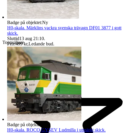
Badge på objektet:
Ny
H0-skala. Märklins vackra svenska trävagn DF01 3877 i gott
skick.
Sluttid
13 aug 21:10
.
Toppsäljare
Pris:
499 kr
,
Ledande bud
.
Badge på objektet:
Ny
H0-skala. ROCO GYSEV Ludmilla i utmärkt skick.