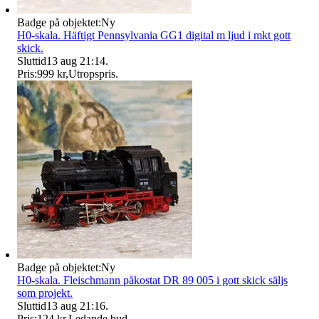
Badge på objektet:
Ny
H0-skala. Häftigt Pennsylvania GG1 digital m ljud i mkt gott
skick.
Sluttid
13 aug 21:14
.
Pris:
999 kr
,
Utropspris
.
Badge på objektet:
Ny
H0-skala. Fleischmann påkostat DR 89 005 i gott skick säljs
som projekt.
Sluttid
13 aug 21:16
.
Pris:
124 kr
,
Ledande bud
.