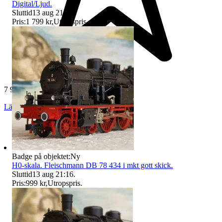
Digital/Ljud.
Sluttid
13 aug 21:21
.
Pris:
1 799 kr
,
Utropspris
.
7 966 omdömen
Läs omdömen
Följ
Badge på objektet:
Ny
H0-skala. Fleischmann DB 78 434 i mkt gott skick.
Sluttid
13 aug 21:16
.
Pris:
999 kr
,
Utropspris
.