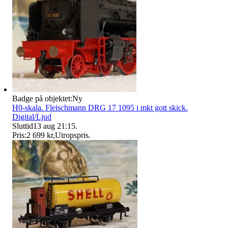
Badge på objektet:
Ny
H0-skala. Fleischmann DRG 17 1095 i mkt gott skick.
Digital/Ljud
Sluttid
13 aug 21:15
.
Pris:
2 699 kr
,
Utropspris
.