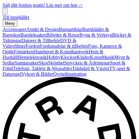
Sälj ditt fordon gratis! Läs mer om hur ->
Till innehållet
Meny
Accessoarer
Antikt & Design
Barnartiklar
Barnkläder &
Barnskor
Barnleksaker
Biljetter & Resor
Bygg & Verktyg
Böcker &
Tidningar
Datorer & Tillbehör
DVD &
Videofilmer
Fordon
Fordonsdelar & tillbehör
Foto, Kameror &
Optik
Frimärken
Handgjort & Konsthantverk
Hem &
Hushåll
Hemelektronik
Hobby
Klockor
Kläder
Konst
Musik
Mynt &
Sedlar
Samlarsaker
Skor
Skönhet
Smycken & Ädelstenar
Sport &
Fritid
Telefoni, Tablets & Wearables
Trädgård & Växter
TV-spel &
Datorspel
Vykort & Bilder
Övrigt
Inspiration