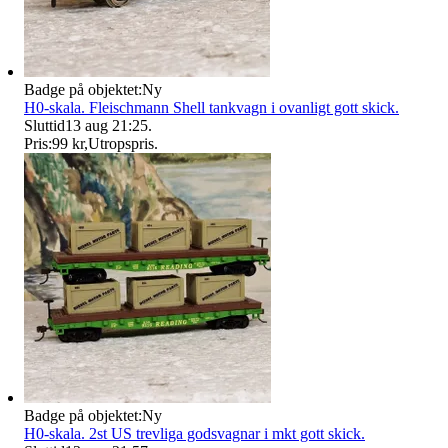
Badge på objektet:
Ny
H0-skala. Fleischmann Shell tankvagn i ovanligt gott skick.
Sluttid
13 aug 21:25
.
Pris:
99 kr
,
Utropspris
.
Badge på objektet:
Ny
H0-skala. 2st US trevliga godsvagnar i mkt gott skick.