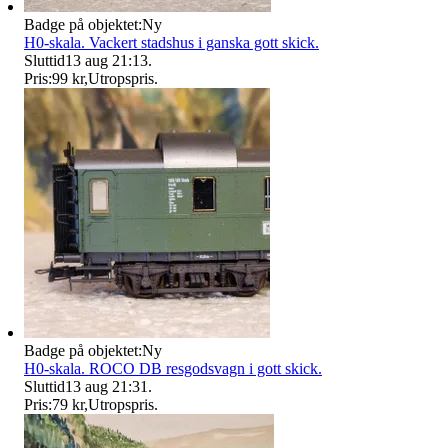
Badge på objektet:
Ny
H0-skala. Vackert stadshus i ganska gott skick.
Sluttid
13 aug 21:13
.
Pris:
99 kr
,
Utropspris
.
Badge på objektet:
Ny
H0-skala. ROCO DB resgodsvagn i gott skick.
Sluttid
13 aug 21:31
.
Pris:
79 kr
,
Utropspris
.