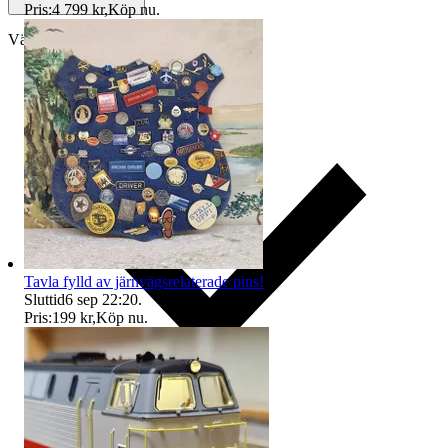
Pris:
4 799 kr
,
Köp nu
.
Välj till köparskydd
Tavla fylld av järnvägsrelaterade pins!
Sluttid
6 sep 22:20
.
Pris:
199 kr
,
Köp nu
.