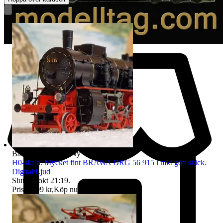
Badge på objektet:
Ny
H0-skala. Mycket fint BRAWA DRG 56 915 i mkt gott skick.
Digital/Ljud
Sluttid
5 okt 21:19
.
Pris:
1 899 kr
,
Köp nu
.