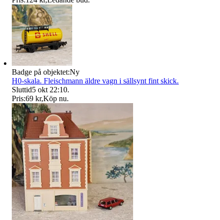
Badge på objektet:
Ny
H0-skala. Fleischmann äldre vagn i sällsynt fint skick.
Sluttid
5 okt 22:10
.
Pris:
69 kr
,
Köp nu
.