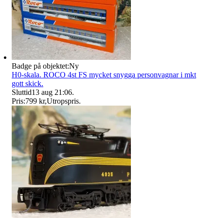
Badge på objektet:
Ny
H0-skala. ROCO 4st FS mycket snygga personvagnar i mkt
gott skick.
Sluttid
13 aug 21:06
.
Pris:
799 kr
,
Utropspris
.