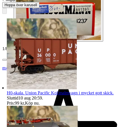
Hoppa över karusell
1
/
8
modelltågcom
H0-skala. Union Pacific Kol/malmvagn i mycket gott skick.
Sluttid
10 aug 20:59
.
Pris:
99 kr
,
Köp nu
.