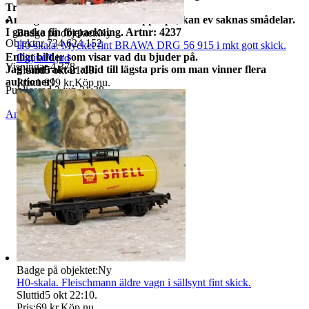
Troligen lite använt. Med belysning.
Analog modell. Sitter Profikoppel på, kan ev saknas smådelar.
I ganska fin förpackning. Artnr: 4237
Badge på objektet:
Ny
Objektnr
734 624 152
H0-skala. Mycket fint BRAWA DRG 56 915 i mkt gott skick.
Enligt bilder som visar vad du bjuder på.
Digital/Ljud
Visningar
4 378
Jag samfraktar alltid till lägsta pris om man vinner flera
Sluttid
5 okt 21:19
.
auktioner!
Pris:
1 899 kr
,
Köp nu
.
Publicerad
2 jun 21:38
Anmäl
Sälj liknande
Badge på objektet:
Ny
H0-skala. Fleischmann äldre vagn i sällsynt fint skick.
Sluttid
5 okt 22:10
.
Pris:
69 kr
,
Köp nu
.