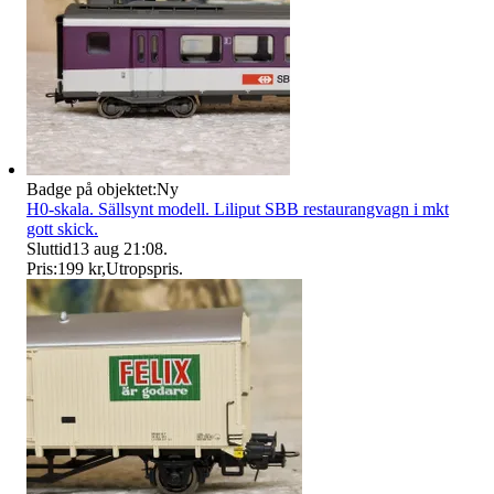
Badge på objektet:
Ny
H0-skala. Sällsynt modell. Liliput SBB restaurangvagn i mkt
gott skick.
Sluttid
13 aug 21:08
.
Pris:
199 kr
,
Utropspris
.