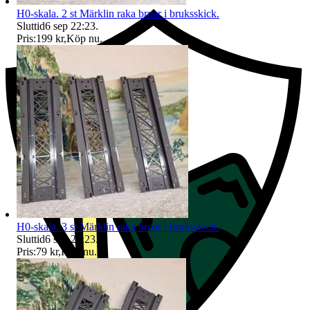
H0-skala. 2 st Märklin raka broar i bruksskick.
Sluttid
6 sep 22:23
.
Pris:
199 kr
,
Köp nu
.
H0-skala. 3 st Märklin raka broar i bruksskick.
Sluttid
6 sep 22:23
.
Pris:
79 kr
,
Köp nu
.