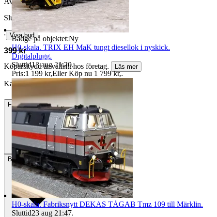
Avslutad
10 jun 21:38
Slutpris
∙
Visa bud
Badge på objektet:
Ny
H0-skala. TRIX EH MaK tungt diesellok i nyskick.
399 kr
Digitalplugg.
Sluttid
13 aug 21:20
.
Köparskydd är valfritt hos företag.
Läs mer
Pris:
1 199 kr
,
Eller Köp nu
1 799 kr
,
.
KarlG_66 vann auktionen
Frakt
Från 59 kr
Betalning
Via Tradera
H0-skala. Fabriksnytt DEKAS TÅGAB Tmz 109 till Märklin.
Sluttid
23 aug 21:47
.