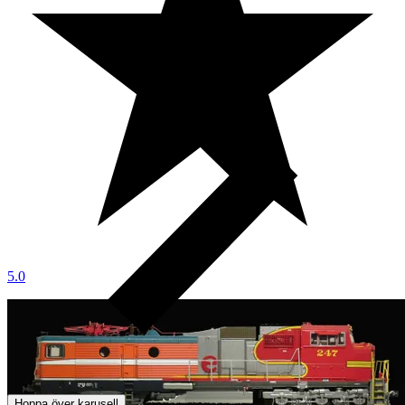
5.0
Hoppa över karusell