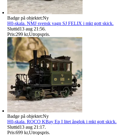
Badge på objektet:
Ny
H0-skala. NMJ svensk vagn SJ FELIX i mkt gott skick.
Sluttid
13 aug 21:56
.
Pris:
299 kr
,
Utropspris
.
Badge på objektet:
Ny
H0-skala. ROCO KBay Ep I litet ånglok i mkt gott skick.
Sluttid
13 aug 21:17
.
Pris:
699 kr
,
Utropspris
.