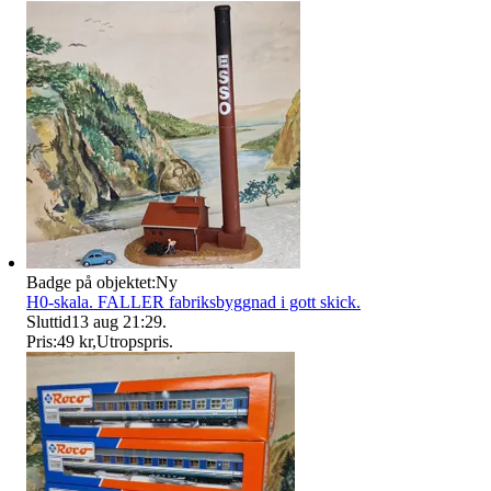
Badge på objektet:
Ny
H0-skala. FALLER fabriksbyggnad i gott skick.
Sluttid
13 aug 21:29
.
Pris:
49 kr
,
Utropspris
.