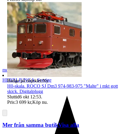
modelltågcom
HERRLJUNGA
,
Sverige
Badge på objektet:
Ny
H0-skala. ROCO SJ Dm3 974-983-975 "Malte" i mkt gott
skick. Digitalplugg
Sluttid
6 okt 12:53
.
Pris:
3 699 kr
,
Köp nu
.
Mer från samma butik
Visa alla