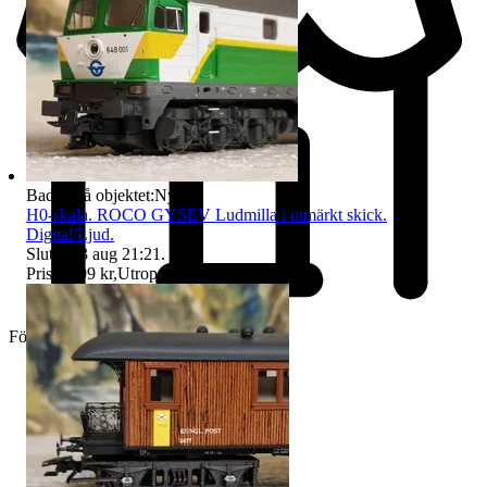
Badge på objektet:
Ny
H0-skala. ROCO GYSEV Ludmilla i utmärkt skick.
Digital/Ljud.
Sluttid
13 aug 21:21
.
Pris:
1 799 kr
,
Utropspris
.
Företag