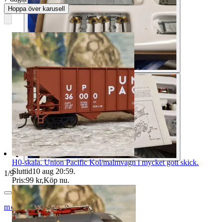
Hoppa över karusell
H0-skala. Union Pacific Kol/malmvagn i mycket gott skick.
Sluttid
10 aug 20:59
.
1
/
9
Pris:
99 kr
,
Köp nu
.
modelltågcom