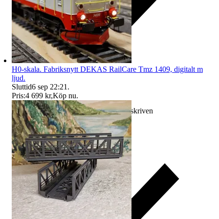
H0-skala. Fabriksnytt DEKAS RailCare Tmz 1409, digitalt m
ljud.
Sluttid
6 sep 22:21
.
Pris:
4 699 kr
,
Köp nu
.
Ersättning om varan inte är som beskriven