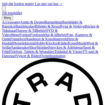
Sälj ditt fordon gratis! Läs mer om hur ->
Till innehållet
Meny
Accessoarer
Antikt & Design
Barnartiklar
Barnkläder &
Barnskor
Barnleksaker
Biljetter & Resor
Bygg & Verktyg
Böcker &
Tidningar
Datorer & Tillbehör
DVD &
Videofilmer
Fordon
Fordonsdelar & tillbehör
Foto, Kameror &
Optik
Frimärken
Handgjort & Konsthantverk
Hem &
Hushåll
Hemelektronik
Hobby
Klockor
Kläder
Konst
Musik
Mynt &
Sedlar
Samlarsaker
Skor
Skönhet
Smycken & Ädelstenar
Sport &
Fritid
Telefoni, Tablets & Wearables
Trädgård & Växter
TV-spel &
Datorspel
Vykort & Bilder
Övrigt
Inspiration