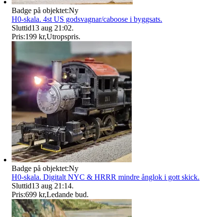
Badge på objektet:
Ny
H0-skala. 4st US godsvagnar/caboose i byggsats.
Sluttid
13 aug 21:02
.
Pris:
199 kr
,
Utropspris
.
Badge på objektet:
Ny
H0-skala. Digitalt NYC & HRRR mindre ånglok i gott skick.
Sluttid
13 aug 21:14
.
Pris:
699 kr
,
Ledande bud
.