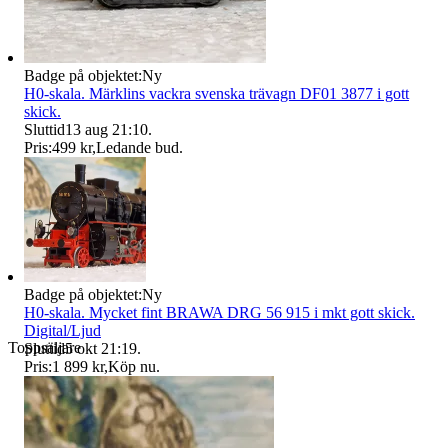
Badge på objektet:
Ny
H0-skala. Märklins vackra svenska trävagn DF01 3877 i gott
skick.
Sluttid
13 aug 21:10
.
Pris:
499 kr
,
Ledande bud
.
Badge på objektet:
Ny
H0-skala. Mycket fint BRAWA DRG 56 915 i mkt gott skick.
Digital/Ljud
Toppsäljare
Sluttid
5 okt 21:19
.
Pris:
1 899 kr
,
Köp nu
.