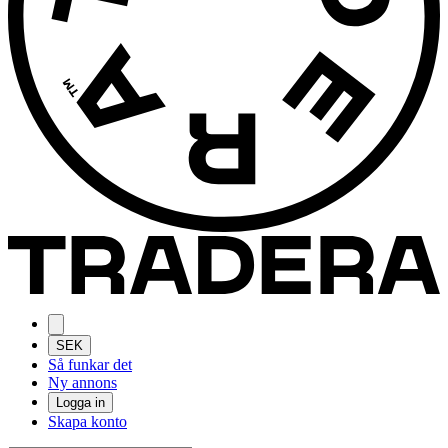
SEK
Så funkar det
Ny annons
Logga in
Skapa konto