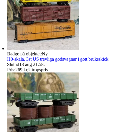
Badge på objektet:
Ny
H0-skala. 3st US trevliga godsvagnar i gott bruksskick.
Sluttid
13 aug 21:58
.
Pris:
269 kr
,
Utropspris
.