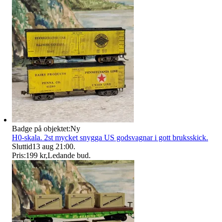
Badge på objektet:
Ny
H0-skala. 2st mycket snygga US godsvagnar i gott bruksskick.
Sluttid
13 aug 21:00
.
Pris:
199 kr
,
Ledande bud
.