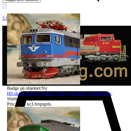
5.0
Badge på objektet:
Ny
H0-skala. ROCO SJ Rc6 1338 i gott skick. Digitalplugg.
Sluttid
13 aug 21:20
.
Pris:
1 499 kr
,
Utropspris
.