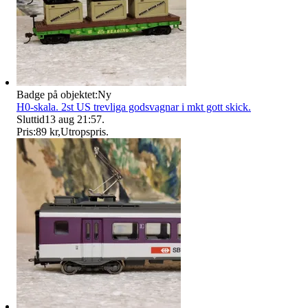
Badge på objektet:
Ny
H0-skala. 2st US trevliga godsvagnar i mkt gott skick.
Sluttid
13 aug 21:57
.
Pris:
89 kr
,
Utropspris
.