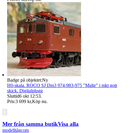
Badge på objektet:
Ny
H0-skala. ROCO SJ Dm3 974-983-975 "Malte" i mkt gott
skick. Digitalplugg
Sluttid
6 okt 12:53
.
Pris:
3 699 kr
,
Köp nu
.
Mer från samma butik
Visa alla
modelltågcom