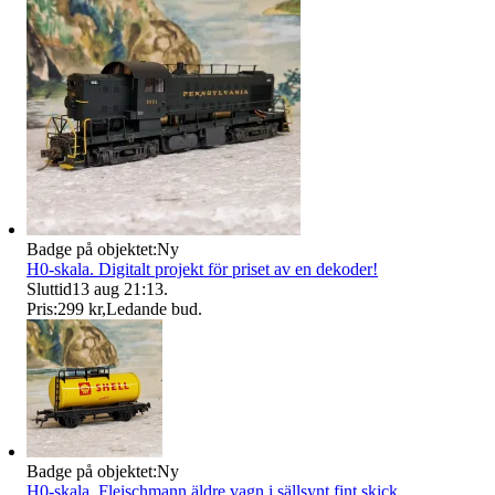
Badge på objektet:
Ny
H0-skala. Digitalt projekt för priset av en dekoder!
Sluttid
13 aug 21:13
.
Pris:
299 kr
,
Ledande bud
.
Badge på objektet:
Ny
H0-skala. Fleischmann äldre vagn i sällsynt fint skick.