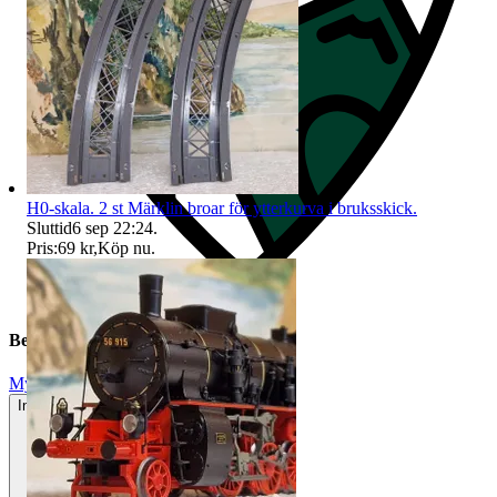
H0-skala. 2 st Märklin broar för ytterkurva i bruksskick.
Sluttid
6 sep 22:24
.
Pris:
69 kr
,
Köp nu
.
Beskrivning
Mycket gott skick
Inga eller minimala tecken på användning