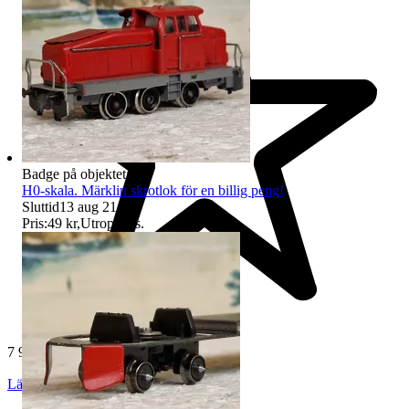
Badge på objektet:
Ny
H0-skala. Märklin skrotlok för en billig peng!
Sluttid
13 aug 21:24
.
Pris:
49 kr
,
Utropspris
.
7 966 omdömen
Läs omdömen
Följ