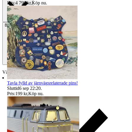
Pris:
4 799 kr
,
Köp nu
.
Betalning
Via Tradera
Välj till köparskydd
Tavla fylld av järnvägsrelaterade pins!
Sluttid
6 sep 22:20
.
Pris:
199 kr
,
Köp nu
.