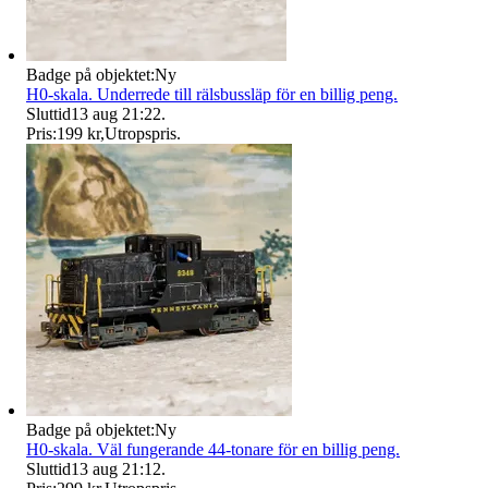
Badge på objektet:
Ny
H0-skala. Underrede till rälsbussläp för en billig peng.
Sluttid
13 aug 21:22
.
Pris:
199 kr
,
Utropspris
.
Badge på objektet:
Ny
H0-skala. Väl fungerande 44-tonare för en billig peng.
Sluttid
13 aug 21:12
.