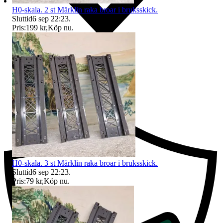
H0-skala. 2 st Märklin raka broar i bruksskick.
Sluttid
6 sep 22:23
.
Pris:
199 kr
,
Köp nu
.
Ersättning om du inte får din vara
H0-skala. 3 st Märklin raka broar i bruksskick.
Sluttid
6 sep 22:23
.
Pris:
79 kr
,
Köp nu
.