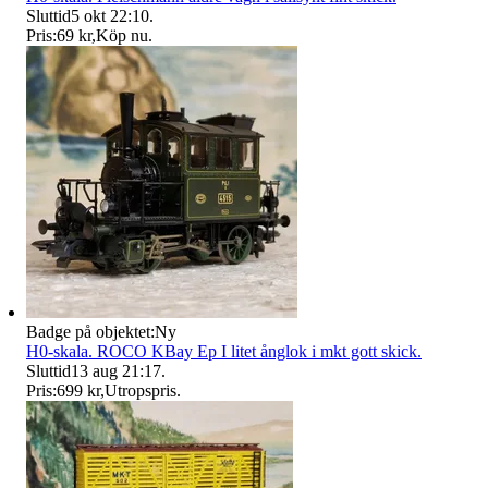
Sluttid
5 okt 22:10
.
Pris:
69 kr
,
Köp nu
.
Badge på objektet:
Ny
H0-skala. ROCO KBay Ep I litet ånglok i mkt gott skick.
Sluttid
13 aug 21:17
.
Pris:
699 kr
,
Utropspris
.