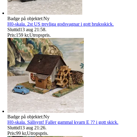
Badge på objektet:
Ny
H0-skala. 2st US trevliga godsvagnar i gott bruksskick.
Sluttid
13 aug 21:58
.
Pris:
159 kr
,
Utropspris
.
Badge på objektet:
Ny
H0-skala. Sällsynt! Faller gammal kvarn E ?? i gott skick.
Sluttid
13 aug 21:26
.
Pris:
99 kr
,
Utropspris
.