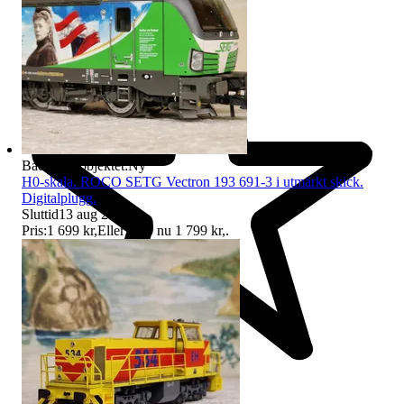
Badge på objektet:
Ny
H0-skala. ROCO SETG Vectron 193 691-3 i utmärkt skick.
Digitalplugg.
Sluttid
13 aug 21:19
.
Pris:
1 699 kr
,
Eller Köp nu
1 799 kr
,
.