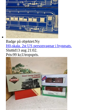
Badge på objektet:
Ny
H0-skala. 2st US personvagnar i byggsats.
Sluttid
13 aug 21:02
.
Pris:
99 kr
,
Utropspris
.