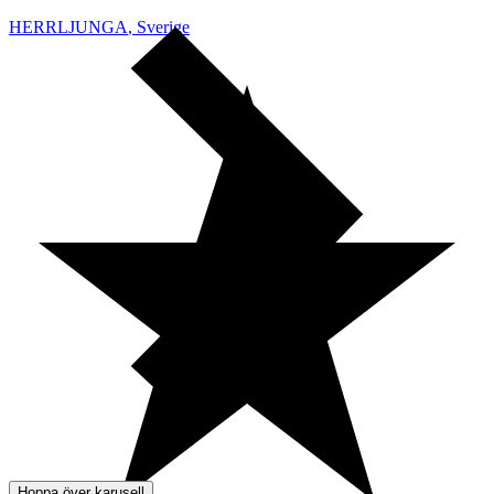
HERRLJUNGA
,
Sverige
Hoppa över karusell