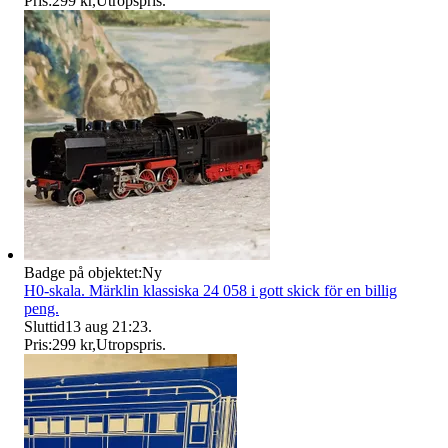
Pris:
299 kr
,
Utropspris
.
Badge på objektet:
Ny
H0-skala. Märklin klassiska 24 058 i gott skick för en billig
peng.
Sluttid
13 aug 21:23
.
Pris:
299 kr
,
Utropspris
.