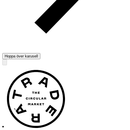
Hoppa över karusell