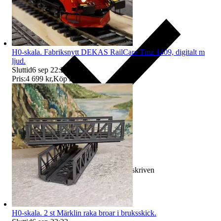
H0-skala. Fabriksnytt DEKAS RailCare Tmz 1409, digitalt m
ljud.
Sluttid
6 sep 22:21
.
Pris:
4 699 kr
,
Köp nu
.
Ersättning om varan inte är som beskriven
H0-skala. 2 st Märklin raka broar i bruksskick.