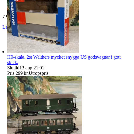
7 970 omdömen
Läs omdömen
Följ
H0-skala. 2st Walthers mycket snygga US godsvagnar i gott
skick.
Sluttid
13 aug 21:01
.
Pris:
299 kr
,
Utropspris
.