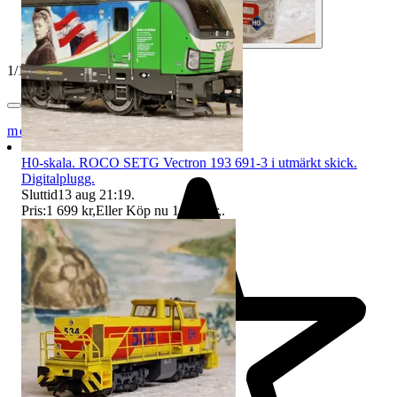
1
/
10
modelltågcom
H0-skala. ROCO SETG Vectron 193 691-3 i utmärkt skick.
Digitalplugg.
Sluttid
13 aug 21:19
.
Pris:
1 699 kr
,
Eller Köp nu
1 799 kr
,
.