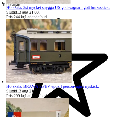
Toppsäljare
H0-skala. 2st mycket snygga US godsvagnar i gott bruksskick.
Sluttid
13 aug 21:00
.
Pris:
244 kr
,
Ledande bud
.
H0-skala. BRAWA KPEV epok I personvagn i nyskick.
Sluttid
13 aug 21:32
.
Pris:
299 kr
,
Ledande bud
.