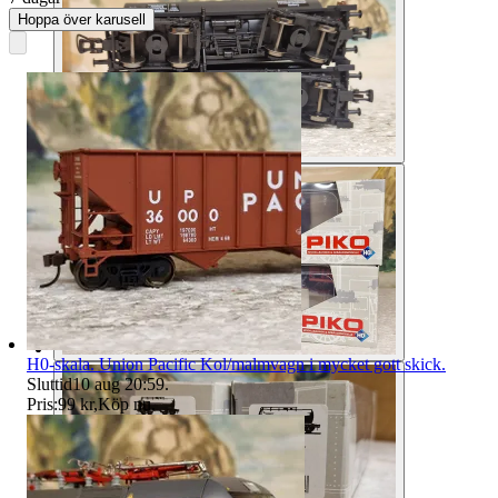
Hoppa över karusell
H0-skala. Union Pacific Kol/malmvagn i mycket gott skick.
Sluttid
10 aug 20:59
.
Pris:
99 kr
,
Köp nu
.