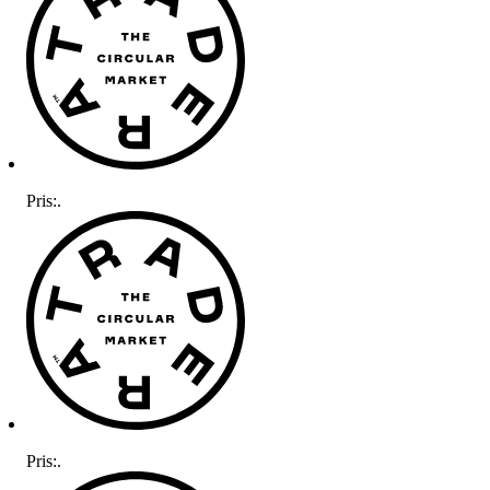
Pris:
.
Pris:
.