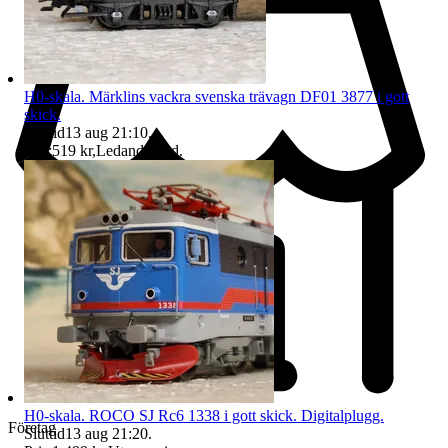
H0-skala. Märklins vackra svenska trävagn DF01 3877 i gott
skick.
Sluttid
13 aug 21:10
.
Pris:
519 kr
,
Ledande bud
.
H0-skala. ROCO SJ Rc6 1338 i gott skick. Digitalplugg.
Företag
Sluttid
13 aug 21:20
.