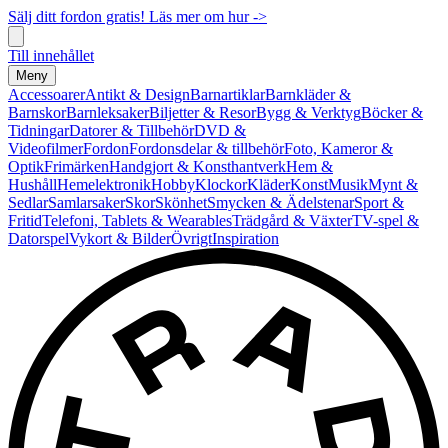
Sälj ditt fordon gratis! Läs mer om hur ->
Till innehållet
Meny
Accessoarer
Antikt & Design
Barnartiklar
Barnkläder &
Barnskor
Barnleksaker
Biljetter & Resor
Bygg & Verktyg
Böcker &
Tidningar
Datorer & Tillbehör
DVD &
Videofilmer
Fordon
Fordonsdelar & tillbehör
Foto, Kameror &
Optik
Frimärken
Handgjort & Konsthantverk
Hem &
Hushåll
Hemelektronik
Hobby
Klockor
Kläder
Konst
Musik
Mynt &
Sedlar
Samlarsaker
Skor
Skönhet
Smycken & Ädelstenar
Sport &
Fritid
Telefoni, Tablets & Wearables
Trädgård & Växter
TV-spel &
Datorspel
Vykort & Bilder
Övrigt
Inspiration