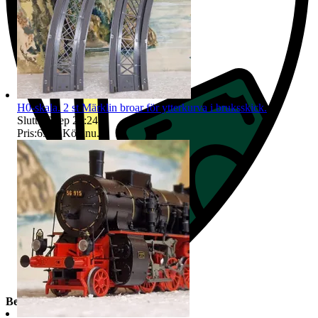
H0-skala. 2 st Märklin broar för ytterkurva i bruksskick.
Sluttid
6 sep 22:24
.
Pris:
69 kr
,
Köp nu
.
Beskrivning