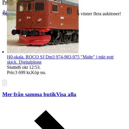
Publicerad
15 maj 14:58
Enligt bilder som visar vad du bjuder på.
Anmäl
Sälj liknande
Jag samfraktar alltid till lägsta pris om man vinner flera auktioner!
H0-skala. ROCO SJ Dm3 974-983-975 "Malte" i mkt gott
skick. Digitalplugg
Sluttid
6 okt 12:53
.
Pris:
3 699 kr
,
Köp nu
.
Mer från samma butik
Visa alla