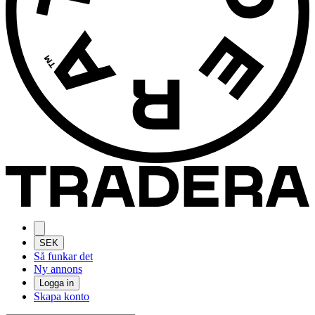
SEK
Så funkar det
Ny annons
Logga in
Skapa konto