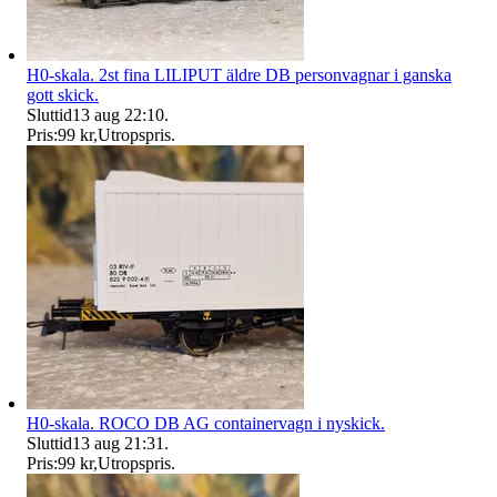
H0-skala. 2st fina LILIPUT äldre DB personvagnar i ganska
gott skick.
Sluttid
13 aug 22:10
.
Pris:
99 kr
,
Utropspris
.
H0-skala. ROCO DB AG containervagn i nyskick.
Sluttid
13 aug 21:31
.
Pris:
99 kr
,
Utropspris
.