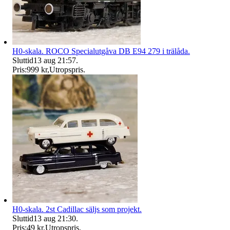
H0-skala. ROCO Specialutgåva DB E94 279 i trälåda.
Sluttid
13 aug 21:57
.
Pris:
999 kr
,
Utropspris
.
H0-skala. 2st Cadillac säljs som projekt.
Sluttid
13 aug 21:30
.
Pris:
49 kr
,
Utropspris
.