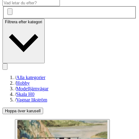
Filtrera efter kategori
/
Alla kategorier
/
Hobby
/
Modelljärnvägar
/
Skala H0
/
Vagnar likström
Hoppa över karusell