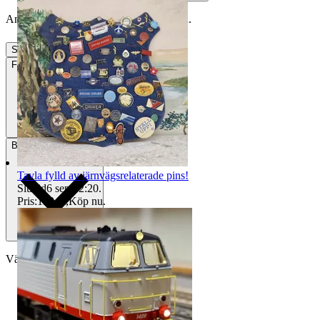
Annonsen är avslutad. Såld med Köp nu.
Slutade
18 maj 08:29
Frakt
Från 49 kr
Betalning
Via Tradera
Tavla fylld av järnvägsrelaterade pins!
Sluttid
6 sep 22:20
.
Pris:
199 kr
,
Köp nu
.
Välj till köparskydd