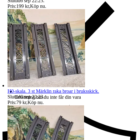
Sluttid
6 sep 22:23
.
Pris:
199 kr
,
Köp nu
.
H0-skala. 3 st Märklin raka broar i bruksskick.
Sluttid
6 sep 22:23
.
Ersättning om du inte får din vara
Pris:
79 kr
,
Köp nu
.