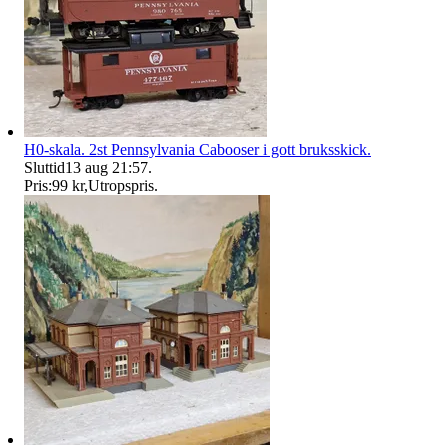
H0-skala. 2st Pennsylvania Cabooser i gott bruksskick.
Sluttid
13 aug 21:57
.
Pris:
99 kr
,
Utropspris
.