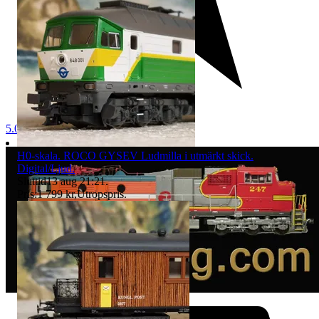
5.0
H0-skala. ROCO GYSEV Ludmilla i utmärkt skick.
Digital/Ljud.
Sluttid
13 aug 21:21
.
Pris:
1 799 kr
,
Utropspris
.