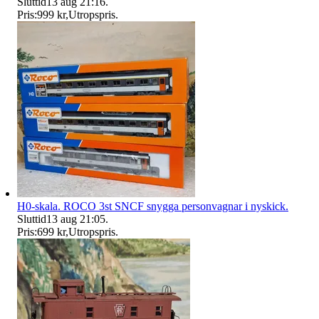
Sluttid
13 aug 21:16
.
Pris:
999 kr
,
Utropspris
.
H0-skala. ROCO 3st SNCF snygga personvagnar i nyskick.
Sluttid
13 aug 21:05
.
Pris:
699 kr
,
Utropspris
.