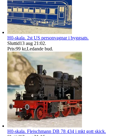
H0-skala. 2st US personvagnar i byggsats.
Sluttid
13 aug 21:02
.
Pris:
99 kr
,
Ledande bud
.
H0-skala. Fleischmann DB 78 434 i mkt gott skick.