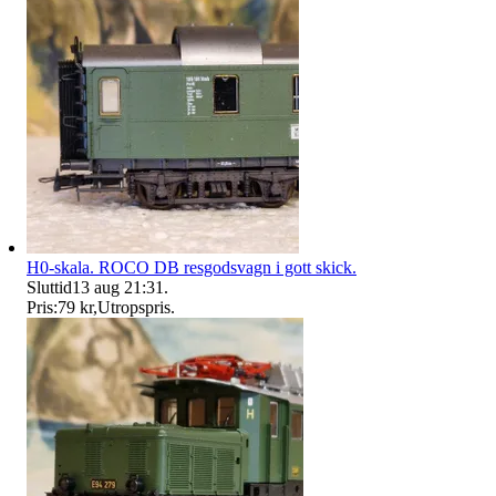
H0-skala. ROCO DB resgodsvagn i gott skick.
Sluttid
13 aug 21:31
.
Pris:
79 kr
,
Utropspris
.