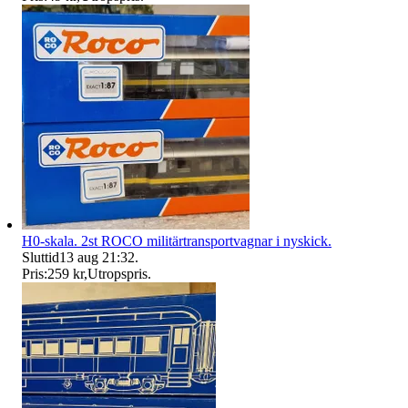
H0-skala. 2st ROCO militärtransportvagnar i nyskick.
Sluttid
13 aug 21:32
.
Pris:
259 kr
,
Utropspris
.