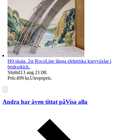
H0-skala. 2st RocoLine långa elektriska kurvväxlar i
bruksskick.
Sluttid
13 aug 21:08
.
Pris:
499 kr
,
Utropspris
.
Andra har även tittat på
Visa alla