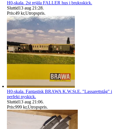
H0-skala. 2st rejäla FALLER hus i bruksskick.
Sluttid
13 aug 21:28
.
Pris:
49 kr
,
Utropspris
.
H0-skala. Fantastisk BRAWA K.W.St.E. "Lassarettståg" i
perfekt nyskick.
Sluttid
13 aug 21:06
.
Pris:
999 kr
,
Utropspris
.