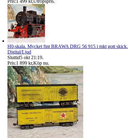
Pris:
1 499 kr
,
Utropspris
.
H0-skala. Mycket fint BRAWA DRG 56 915 i mkt gott skick.
Digital/Ljud
Sluttid
5 okt 21:19
.
Pris:
1 899 kr
,
Köp nu
.