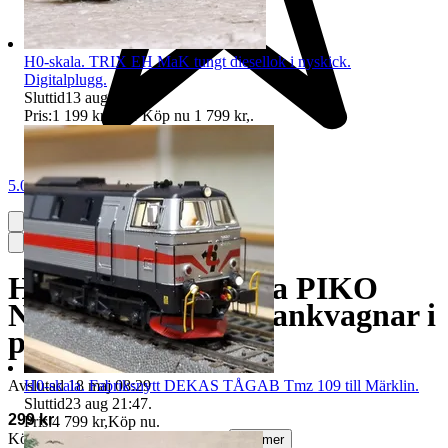
H0-skala. TRIX EH MaK tungt diesellok i nyskick.
Digitalplugg.
Sluttid
13 aug 21:20
.
Pris:
1 199 kr
,
Eller Köp nu
1 799 kr
,
.
5.0
H0-skala. 2st snygga PIKO
NS/DB epok II/III tankvagnar i
perfekt nyskick.
H0-skala. Fabriksnytt DEKAS TÅGAB Tmz 109 till Märklin.
Avslutad
18 maj 08:29
Sluttid
23 aug 21:47
.
299 kr
Pris:
4 799 kr
,
Köp nu
.
Köparskydd är valfritt hos företag.
Läs mer