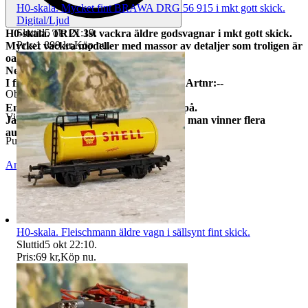
H0-skala. Mycket fint BRAWA DRG 56 915 i mkt gott skick.
Digital/Ljud
Sluttid
5 okt 21:19
.
H0-skala. TRIX 3st vackra äldre godsvagnar i mkt gott skick.
Pris:
1 899 kr
,
Köp nu
.
Mycket vackra modeller med massor av detaljer som troligen är
oanvända eller lite använda.
Nem-fickor till kopplen.
I fina förpackningar (med lite text på). Artnr:--
Objektnr
734 623 911
Enligt bilder som visar vad du bjuder på.
Visningar
573
Jag samfraktar alltid till lägsta pris om man vinner flera
auktioner!
Publicerad
2 jun 21:37
Anmäl
Sälj liknande
H0-skala. Fleischmann äldre vagn i sällsynt fint skick.
Sluttid
5 okt 22:10
.
Pris:
69 kr
,
Köp nu
.