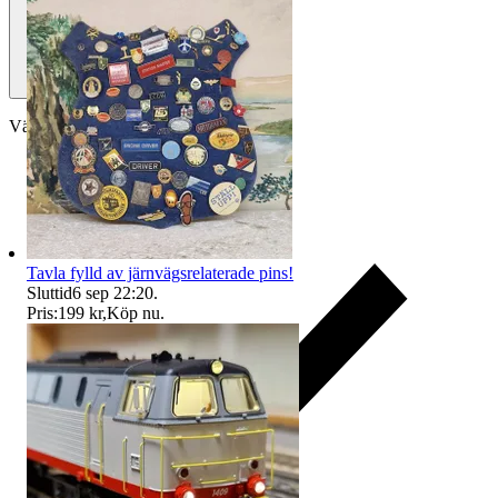
Välj till köparskydd
Tavla fylld av järnvägsrelaterade pins!
Sluttid
6 sep 22:20
.
Pris:
199 kr
,
Köp nu
.