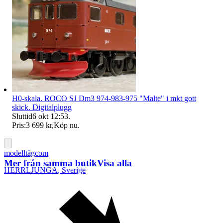
H0-skala. ROCO SJ Dm3 974-983-975 "Malte" i mkt gott
skick. Digitalplugg
Sluttid
6 okt 12:53
.
Pris:
3 699 kr
,
Köp nu
.
modelltågcom
Mer från samma butik
Visa alla
HERRLJUNGA
,
Sverige