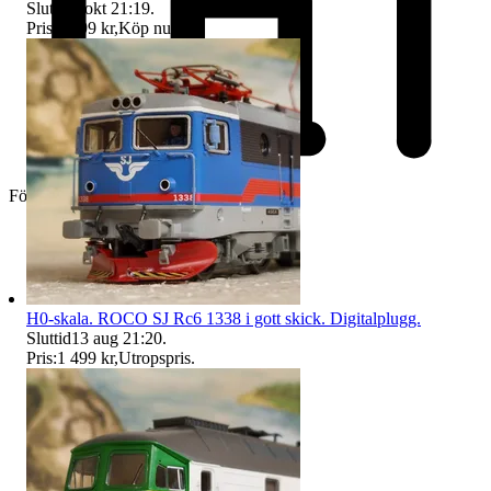
Sluttid
5 okt 21:19
.
Pris:
1 899 kr
,
Köp nu
.
Företag
H0-skala. ROCO SJ Rc6 1338 i gott skick. Digitalplugg.
Sluttid
13 aug 21:20
.
Pris:
1 499 kr
,
Utropspris
.