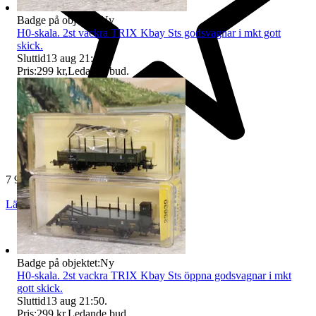
Badge på objektet:
Ny
H0-skala. 2st vackra TRIX Kbay Sts godsvagnar i mkt gott
skick.
Sluttid
13 aug 21:49
.
Pris:
299 kr
,
Ledande bud
.
7 970 omdömen
Läs omdömen
Följ
Badge på objektet:
Ny
H0-skala. 2st vackra TRIX Kbay Sts öppna godsvagnar i mkt
gott skick.
Sluttid
13 aug 21:50
.
Pris:
299 kr
,
Ledande bud
.