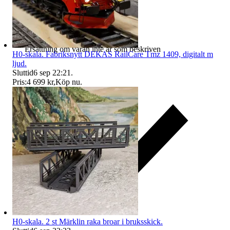
Ersättning om varan inte är som beskriven
H0-skala. Fabriksnytt DEKAS RailCare Tmz 1409, digitalt m
ljud.
Sluttid
6 sep 22:21
.
Pris:
4 699 kr
,
Köp nu
.
H0-skala. 2 st Märklin raka broar i bruksskick.