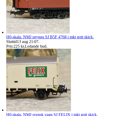
H0-skala. NMJ snygga SJ B5F 4768 i mkt gott skick.
Sluttid
13 aug 21:07
.
Pris:
225 kr
,
Ledande bud
.
H0-skala. NMJ svensk vagn SJ FELIX i mkt gott skick.