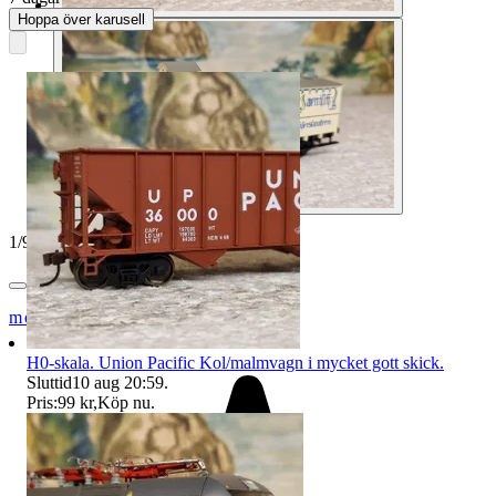
Hoppa över karusell
1
/
9
modelltågcom
H0-skala. Union Pacific Kol/malmvagn i mycket gott skick.
Sluttid
10 aug 20:59
.
Pris:
99 kr
,
Köp nu
.