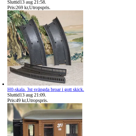
Sluttid
13 aug 21:58
.
Pris:
269 kr
,
Utropspris
.
H0-skala. 3st svängda broar i gott skick.
Sluttid
13 aug 21:09
.
Pris:
49 kr
,
Utropspris
.