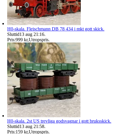
H0-skala. Fleischmann DB 78 434 i mkt gott skick.
Sluttid
13 aug 21:16
.
Pris:
999 kr
,
Utropspris
.
H0-skala. 2st US trevliga godsvagnar i gott bruksskick.
Sluttid
13 aug 21:58
.
Pris:
159 kr
,
Utropspris
.