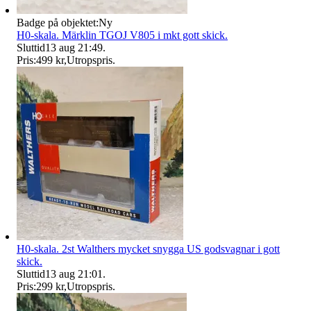
Badge på objektet:
Ny
H0-skala. Märklin TGOJ V805 i mkt gott skick.
Sluttid
13 aug 21:49
.
Pris:
499 kr
,
Utropspris
.
H0-skala. 2st Walthers mycket snygga US godsvagnar i gott
skick.
Sluttid
13 aug 21:01
.
Pris:
299 kr
,
Utropspris
.