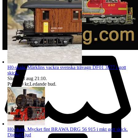
H0-skala. Märklins vackra svenska trävagn DF01 3877 i gott
skick.
Sluttid
13 aug 21:10
.
Pris:
519 kr
,
Ledande bud
.
H0-skala. Mycket fint BRAWA DRG 56 915 i mkt gott skick.
Digital/Ljud