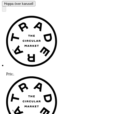
Hoppa över karusell
Pris:
.