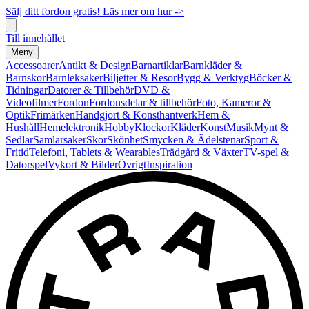
Sälj ditt fordon gratis! Läs mer om hur ->
Till innehållet
Meny
Accessoarer
Antikt & Design
Barnartiklar
Barnkläder &
Barnskor
Barnleksaker
Biljetter & Resor
Bygg & Verktyg
Böcker &
Tidningar
Datorer & Tillbehör
DVD &
Videofilmer
Fordon
Fordonsdelar & tillbehör
Foto, Kameror &
Optik
Frimärken
Handgjort & Konsthantverk
Hem &
Hushåll
Hemelektronik
Hobby
Klockor
Kläder
Konst
Musik
Mynt &
Sedlar
Samlarsaker
Skor
Skönhet
Smycken & Ädelstenar
Sport &
Fritid
Telefoni, Tablets & Wearables
Trädgård & Växter
TV-spel &
Datorspel
Vykort & Bilder
Övrigt
Inspiration