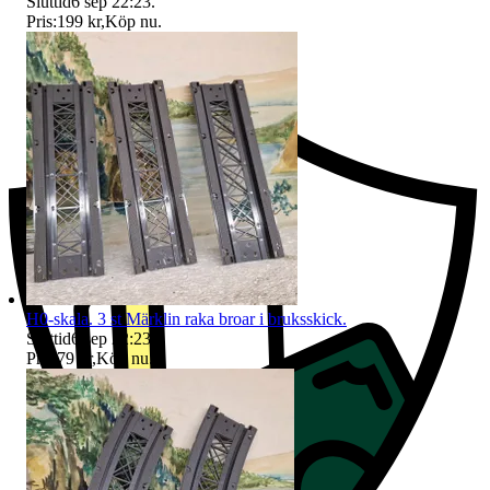
Sluttid
6 sep 22:23
.
Pris:
199 kr
,
Köp nu
.
Ersättning om du inte får din vara
H0-skala. 3 st Märklin raka broar i bruksskick.
Sluttid
6 sep 22:23
.
Pris:
79 kr
,
Köp nu
.