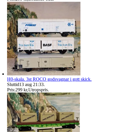
H0-skala. 3st ROCO godsvagnar i gott skick.
Sluttid
13 aug 21:33
.
Pris:
299 kr
,
Utropspris
.