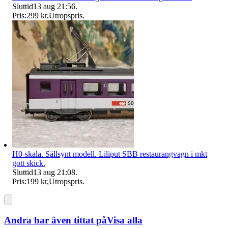
Sluttid
13 aug 21:56
.
Pris:
299 kr
,
Utropspris
.
H0-skala. Sällsynt modell. Liliput SBB restaurangvagn i mkt
gott skick.
Sluttid
13 aug 21:08
.
Pris:
199 kr
,
Utropspris
.
Andra har även tittat på
Visa alla