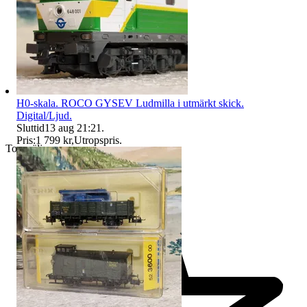
H0-skala. ROCO GYSEV Ludmilla i utmärkt skick.
Digital/Ljud.
Sluttid
13 aug 21:21
.
Pris:
1 799 kr
,
Utropspris
.
Toppsäljare