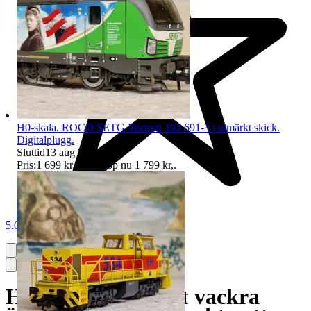
H0-skala. ROCO SETG Vectron 193 691-3 i utmärkt skick.
Digitalplugg.
Sluttid
13 aug 21:19
.
Pris:
1 699 kr
,
Eller Köp nu
1 799 kr
,
.
5.0
H0-skala. TRIX 3st vackra