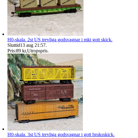
H0-skala. 2st US trevliga godsvagnar i mkt gott skick.
Sluttid
13 aug 21:57
.
Pris:
89 kr
,
Utropspris
.
H0-skala. 3st US trevliga godsvagnar i gott bruksskick.