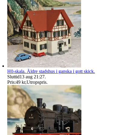
H0-skala. Äldre stadshus i ganska i gott skick.
Sluttid
13 aug 21:27
.
Pris:
49 kr
,
Utropspris
.