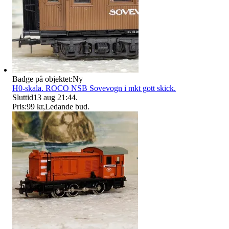
Badge på objektet:
Ny
H0-skala. ROCO NSB Sovevogn i mkt gott skick.
Sluttid
13 aug 21:44
.
Pris:
99 kr
,
Ledande bud
.