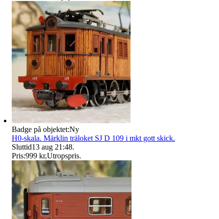
Badge på objektet:
Ny
H0-skala. Märklin träloket SJ D 109 i mkt gott skick.
Sluttid
13 aug 21:48
.
Pris:
999 kr
,
Utropspris
.