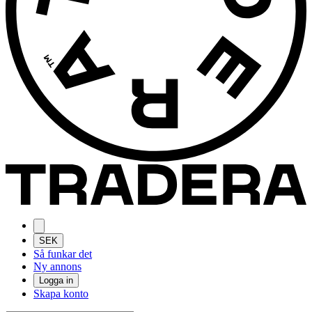
SEK
Så funkar det
Ny annons
Logga in
Skapa konto