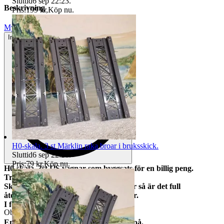
Sluttid
6 sep 22:23
.
Beskrivning
Pris:
199 kr
,
Köp nu
.
Mycket gott skick
Inga eller minimala tecken på användning
H0-skala. 3 st Märklin raka broar i bruksskick.
Sluttid
6 sep 22:23
.
Pris:
79 kr
,
Köp nu
.
H0-skala. 3st US vagnar som byggsats för en billig peng.
Troligen obyggda/orörda modeller.
Skulle det saknas fler än några få delar så är det full
återbetalning för den/de vagnar det rör.
I förpackning. Artnr: --
Objektnr
735 947 891
Enligt bilder som visar vad du bjuder på.