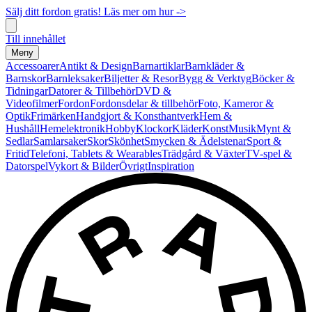
Sälj ditt fordon gratis! Läs mer om hur ->
Till innehållet
Meny
Accessoarer
Antikt & Design
Barnartiklar
Barnkläder &
Barnskor
Barnleksaker
Biljetter & Resor
Bygg & Verktyg
Böcker &
Tidningar
Datorer & Tillbehör
DVD &
Videofilmer
Fordon
Fordonsdelar & tillbehör
Foto, Kameror &
Optik
Frimärken
Handgjort & Konsthantverk
Hem &
Hushåll
Hemelektronik
Hobby
Klockor
Kläder
Konst
Musik
Mynt &
Sedlar
Samlarsaker
Skor
Skönhet
Smycken & Ädelstenar
Sport &
Fritid
Telefoni, Tablets & Wearables
Trädgård & Växter
TV-spel &
Datorspel
Vykort & Bilder
Övrigt
Inspiration