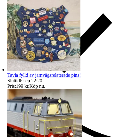
Tavla fylld av järnvägsrelaterade pins!
Sluttid
6 sep 22:20
.
Pris:
199 kr
,
Köp nu
.
Ersättning om du inte får din vara