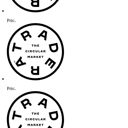
Pris:
.
Pris:
.