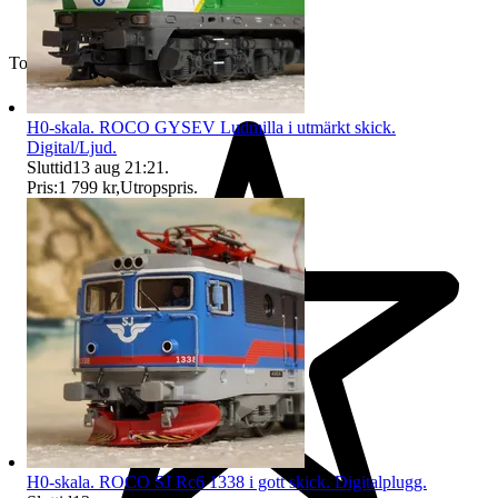
Toppsäljare
H0-skala. ROCO GYSEV Ludmilla i utmärkt skick.
Digital/Ljud.
Sluttid
13 aug 21:21
.
Pris:
1 799 kr
,
Utropspris
.
H0-skala. ROCO SJ Rc6 1338 i gott skick. Digitalplugg.