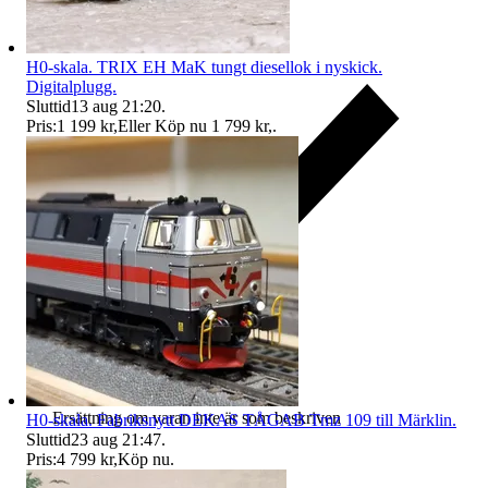
H0-skala. TRIX EH MaK tungt diesellok i nyskick.
Digitalplugg.
Sluttid
13 aug 21:20
.
Pris:
1 199 kr
,
Eller Köp nu
1 799 kr
,
.
Ersättning om varan inte är som beskriven
H0-skala. Fabriksnytt DEKAS TÅGAB Tmz 109 till Märklin.
Sluttid
23 aug 21:47
.
Pris:
4 799 kr
,
Köp nu
.