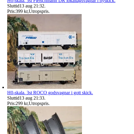
H0-skala. 3st Fleischmann DR lokaltågsvagnar i nyskick.
Sluttid
13 aug 21:32
.
Pris:
399 kr
,
Utropspris
.
H0-skala. 3st ROCO godsvagnar i gott skick.
Sluttid
13 aug 21:33
.
Pris:
299 kr
,
Utropspris
.