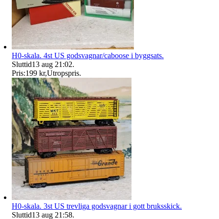
H0-skala. 4st US godsvagnar/caboose i byggsats.
Sluttid
13 aug 21:02
.
Pris:
199 kr
,
Utropspris
.
H0-skala. 3st US trevliga godsvagnar i gott bruksskick.
Sluttid
13 aug 21:58
.