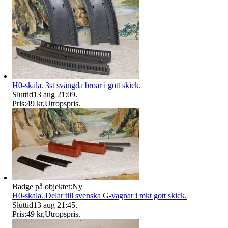
H0-skala. 3st svängda broar i gott skick.
Sluttid
13 aug 21:09
.
Pris:
49 kr
,
Utropspris
.
Badge på objektet:
Ny
H0-skala. Delar till svenska G-vagnar i mkt gott skick.
Sluttid
13 aug 21:45
.
Pris:
49 kr
,
Utropspris
.