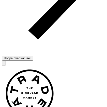
Hoppa över karusell