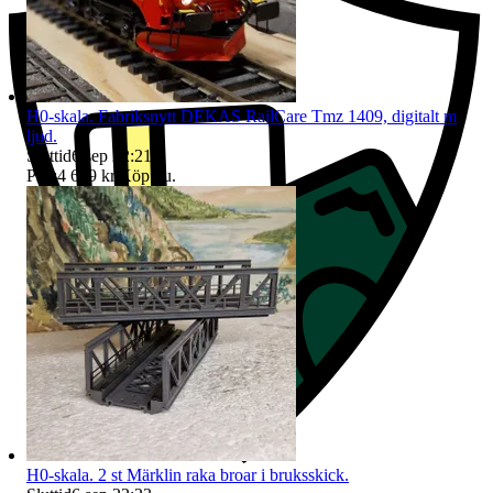
H0-skala. Fabriksnytt DEKAS RailCare Tmz 1409, digitalt m
ljud.
Sluttid
6 sep 22:21
.
Pris:
4 699 kr
,
Köp nu
.
H0-skala. 2 st Märklin raka broar i bruksskick.