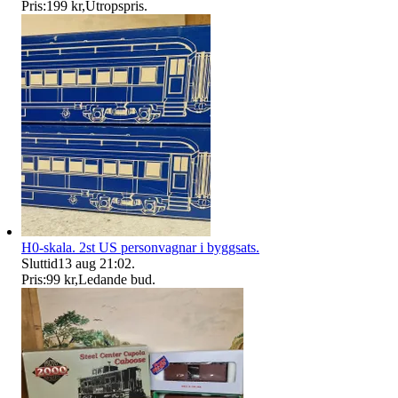
Pris:
199 kr
,
Utropspris
.
H0-skala. 2st US personvagnar i byggsats.
Sluttid
13 aug 21:02
.
Pris:
99 kr
,
Ledande bud
.