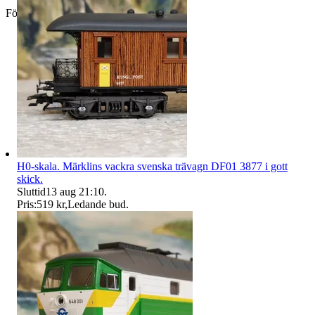
Företag
H0-skala. Märklins vackra svenska trävagn DF01 3877 i gott
skick.
Sluttid
13 aug 21:10
.
Pris:
519 kr
,
Ledande bud
.