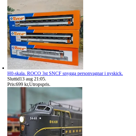
H0-skala. ROCO 3st SNCF snygga personvagnar i nyskick.
Sluttid
13 aug 21:05
.
Pris:
699 kr
,
Utropspris
.