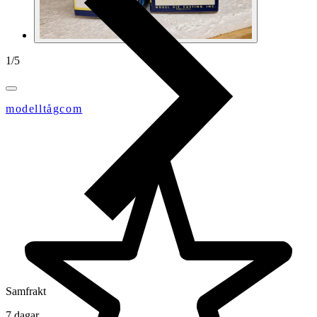
1
/
5
modelltågcom
Samfrakt
7 dagar