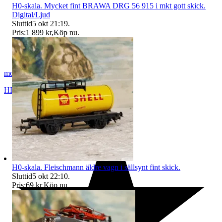
H0-skala. Mycket fint BRAWA DRG 56 915 i mkt gott skick.
Digital/Ljud
Sluttid
5 okt 21:19
.
Pris:
1 899 kr
,
Köp nu
.
modelltågcom
HERRLJUNGA
,
Sverige
H0-skala. Fleischmann äldre vagn i sällsynt fint skick.
Sluttid
5 okt 22:10
.
Pris:
69 kr
,
Köp nu
.