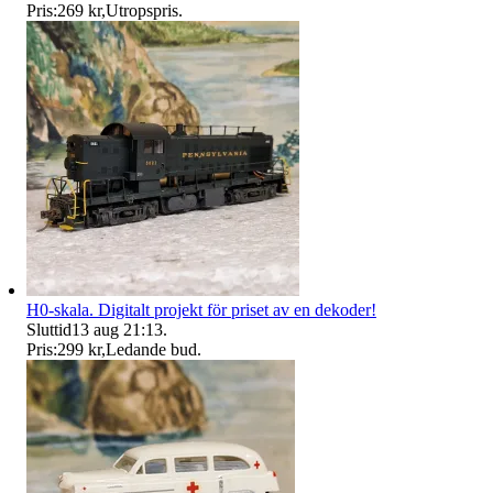
Pris:
269 kr
,
Utropspris
.
H0-skala. Digitalt projekt för priset av en dekoder!
Sluttid
13 aug 21:13
.
Pris:
299 kr
,
Ledande bud
.