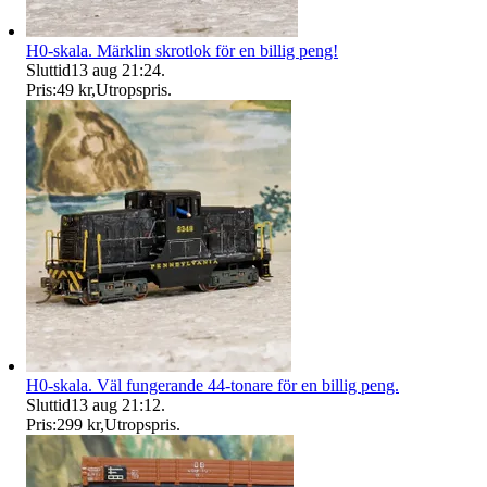
H0-skala. Märklin skrotlok för en billig peng!
Sluttid
13 aug 21:24
.
Pris:
49 kr
,
Utropspris
.
H0-skala. Väl fungerande 44-tonare för en billig peng.
Sluttid
13 aug 21:12
.
Pris:
299 kr
,
Utropspris
.