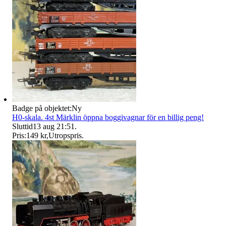
Badge på objektet:
Ny
H0-skala. 4st Märklin öppna boggivagnar för en billig peng!
Sluttid
13 aug 21:51
.
Pris:
149 kr
,
Utropspris
.