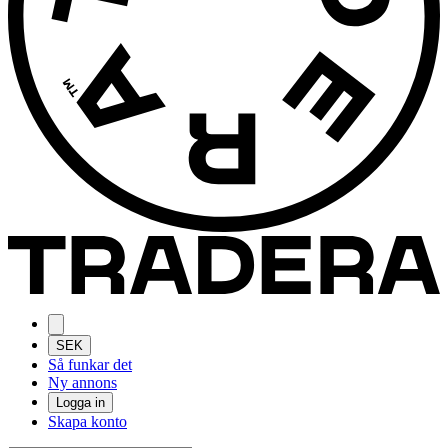
SEK
Så funkar det
Ny annons
Logga in
Skapa konto