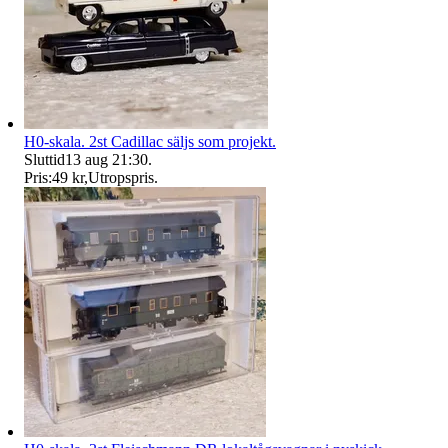
H0-skala. 2st Cadillac säljs som projekt.
Sluttid
13 aug 21:30
.
Pris:
49 kr
,
Utropspris
.