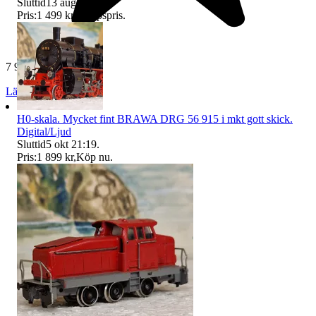
Sluttid
13 aug 21:20
.
Pris:
1 499 kr
,
Utropspris
.
7 968 omdömen
Läs omdömen
Följ
H0-skala. Mycket fint BRAWA DRG 56 915 i mkt gott skick.
Digital/Ljud
Sluttid
5 okt 21:19
.
Pris:
1 899 kr
,
Köp nu
.