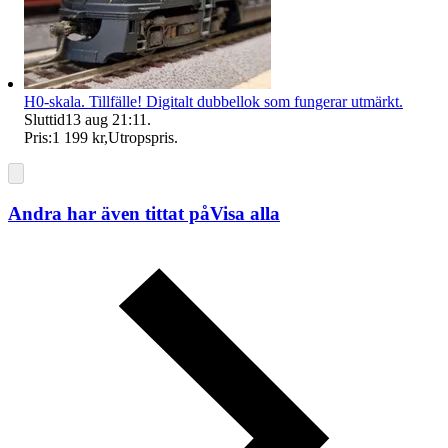
H0-skala. Tillfälle! Digitalt dubbellok som fungerar utmärkt.
Sluttid
13 aug 21:11
.
Pris:
1 199 kr
,
Utropspris
.
Andra har även tittat på
Visa alla