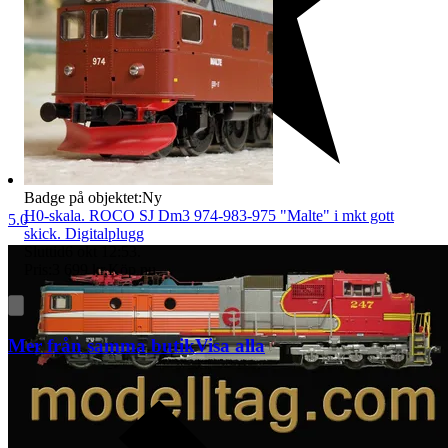
Badge på objektet:
Ny
H0-skala. ROCO SJ Dm3 974-983-975 "Malte" i mkt gott
5.0
skick. Digitalplugg
Sluttid
6 okt 12:53
.
Pris:
3 699 kr
,
Köp nu
.
Mer från samma butik
Visa alla