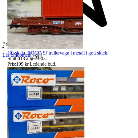
7 968 omdömen
H0-skala. ROCO SJ trailervagn i metall i gott skick.
Läs omdömen
Följ
Sluttid
13 aug 21:03
.
Pris:
199 kr
,
Ledande bud
.