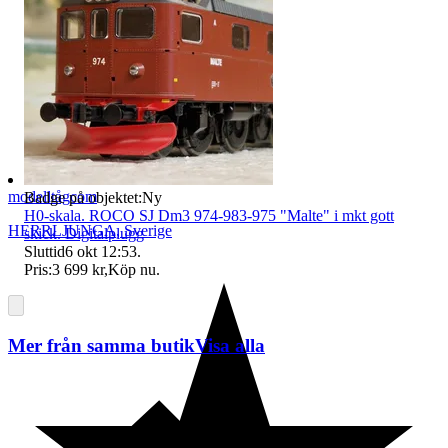
modelltågcom
Badge på objektet:
Ny
H0-skala. ROCO SJ Dm3 974-983-975 "Malte" i mkt gott
HERRLJUNGA
,
Sverige
skick. Digitalplugg
Sluttid
6 okt 12:53
.
Pris:
3 699 kr
,
Köp nu
.
Mer från samma butik
Visa alla