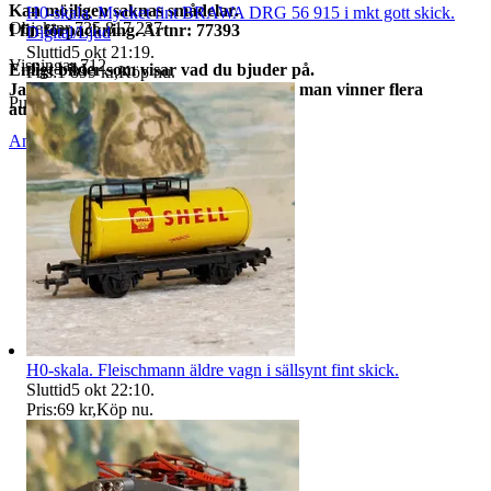
Kan möjligen saknas smådelar.
H0-skala. Mycket fint BRAWA DRG 56 915 i mkt gott skick.
Objektnr
735 817 237
I fin förpackning. Artnr: 77393
Digital/Ljud
Sluttid
5 okt 21:19
.
Visningar
712
Enligt bilder som visar vad du bjuder på.
Pris:
1 899 kr
,
Köp nu
.
Jag samfraktar alltid till lägsta pris om man vinner flera
Publicerad
10 jun 21:07
auktioner!
Anmäl
Sälj liknande
H0-skala. Fleischmann äldre vagn i sällsynt fint skick.
Sluttid
5 okt 22:10
.
Pris:
69 kr
,
Köp nu
.