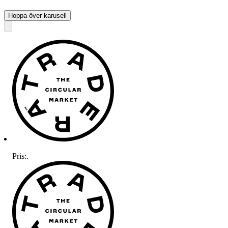
Hoppa över karusell
Pris:
.