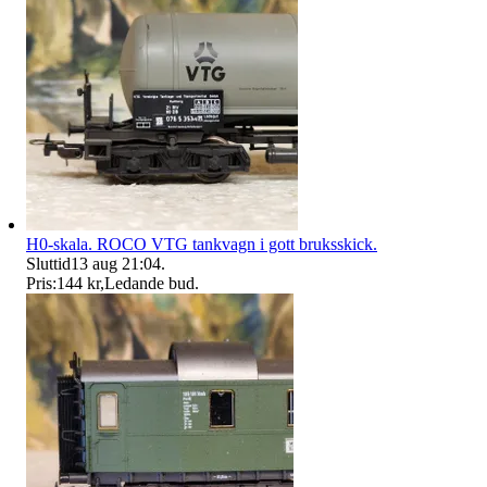
H0-skala. ROCO VTG tankvagn i gott bruksskick.
Sluttid
13 aug 21:04
.
Pris:
144 kr
,
Ledande bud
.