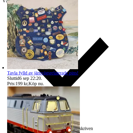
Välj till köparskydd
Tavla fylld av järnvägsrelaterade pins!
Sluttid
6 sep 22:20
.
Pris:
199 kr
,
Köp nu
.
Ersättning om varan inte är som beskriven