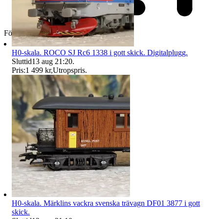
Företag
H0-skala. ROCO SJ Rc6 1338 i gott skick. Digitalplugg.
Sluttid
13 aug 21:20
.
Pris:
1 499 kr
,
Utropspris
.
H0-skala. Märklins vackra svenska trävagn DF01 3877 i gott
skick.