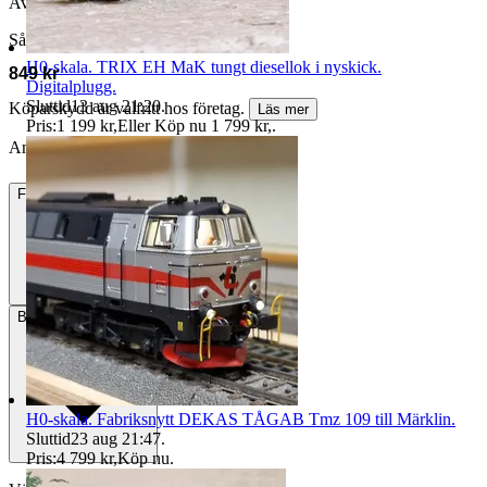
Avslutad
11 jun 20:37
Såld för
H0-skala. TRIX EH MaK tungt diesellok i nyskick.
849 kr
Digitalplugg.
Sluttid
13 aug 21:20
.
Köparskydd är valfritt hos företag.
Läs mer
Pris:
1 199 kr
,
Eller Köp nu
1 799 kr
,
.
Annonsen är avslutad. Såld med Köp nu.
Frakt
Från 59 kr
Betalning
Via Tradera
H0-skala. Fabriksnytt DEKAS TÅGAB Tmz 109 till Märklin.
Sluttid
23 aug 21:47
.
Pris:
4 799 kr
,
Köp nu
.