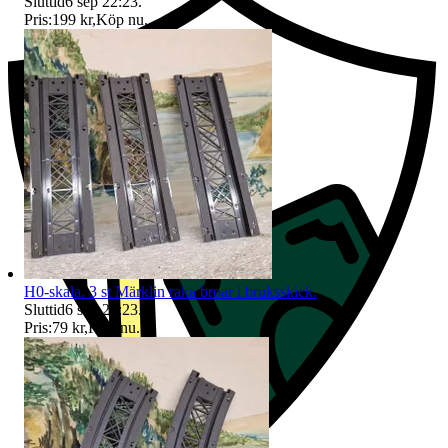
Sluttid
6 sep 22:23
.
Pris:
199 kr
,
Köp nu
.
H0-skala. 3 st Märklin raka broar i bruksskick.
Sluttid
6 sep 22:23
.
Pris:
79 kr
,
Köp nu
.