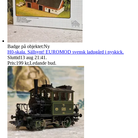
Badge på objektet:
Ny
H0-skala. Sällsynt! EUROMOD svensk ladugård i nyskick.
Sluttid
13 aug 21:41
.
Pris:
199 kr
,
Ledande bud
.