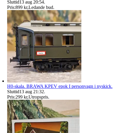
Sluttid
13 aug 20:54
.
Pris:
899 kr
,
Ledande bud
.
H0-skala. BRAWA KPEV epok I personvagn i nyskick.
Sluttid
13 aug 21:32
.
Pris:
299 kr
,
Utropspris
.