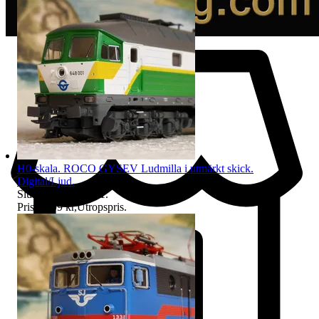
H0-skala. ROCO GYSEV Ludmilla i utmärkt skick.
Digital/Ljud.
Sluttid
13 aug 21:21
.
Pris:
1 799 kr
,
Utropspris
.