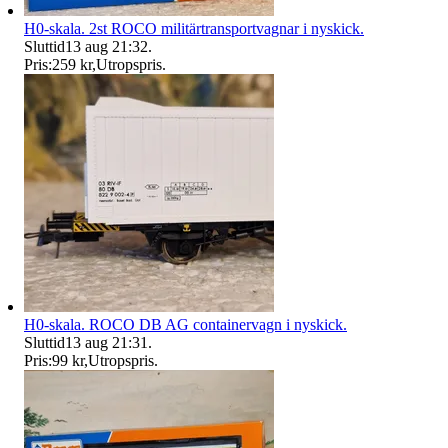
H0-skala. 2st ROCO militärtransportvagnar i nyskick.
Sluttid
13 aug 21:32
.
Pris:
259 kr
,
Utropspris
.
H0-skala. ROCO DB AG containervagn i nyskick.
Sluttid
13 aug 21:31
.
Pris:
99 kr
,
Utropspris
.