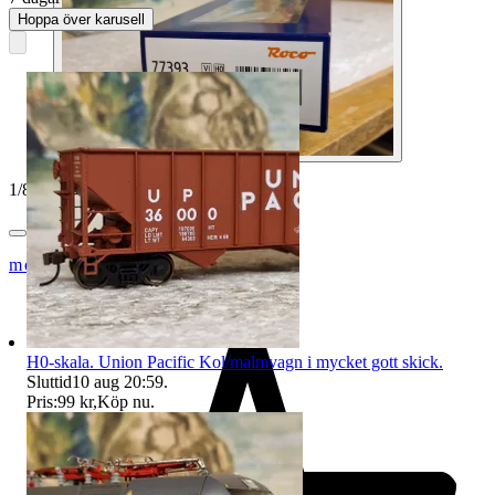
Hoppa över karusell
1
/
8
modelltågcom
H0-skala. Union Pacific Kol/malmvagn i mycket gott skick.
Sluttid
10 aug 20:59
.
Pris:
99 kr
,
Köp nu
.