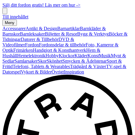
Sälj ditt fordon gratis! Läs mer om hur ->
Till innehållet
Meny
Accessoarer
Antikt & Design
Barnartiklar
Barnkläder &
Barnskor
Barnleksaker
Biljetter & Resor
Bygg & Verktyg
Böcker &
Tidningar
Datorer & Tillbehör
DVD &
Videofilmer
Fordon
Fordonsdelar & tillbehör
Foto, Kameror &
Optik
Frimärken
Handgjort & Konsthantverk
Hem &
Hushåll
Hemelektronik
Hobby
Klockor
Kläder
Konst
Musik
Mynt &
Sedlar
Samlarsaker
Skor
Skönhet
Smycken & Ädelstenar
Sport &
Fritid
Telefoni, Tablets & Wearables
Trädgård & Växter
TV-spel &
Datorspel
Vykort & Bilder
Övrigt
Inspiration