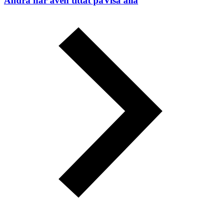
Andra har även tittat på
Visa alla