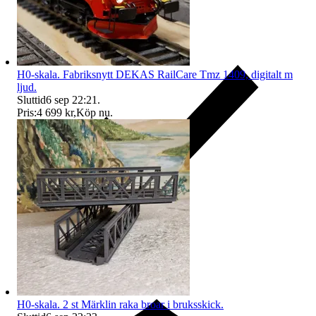
H0-skala. Fabriksnytt DEKAS RailCare Tmz 1409, digitalt m
ljud.
Sluttid
6 sep 22:21
.
Pris:
4 699 kr
,
Köp nu
.
Ersättning om du inte får din vara
H0-skala. 2 st Märklin raka broar i bruksskick.