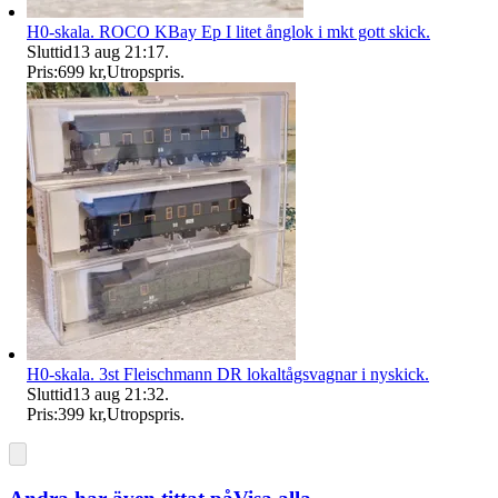
H0-skala. ROCO KBay Ep I litet ånglok i mkt gott skick.
Sluttid
13 aug 21:17
.
Pris:
699 kr
,
Utropspris
.
H0-skala. 3st Fleischmann DR lokaltågsvagnar i nyskick.
Sluttid
13 aug 21:32
.
Pris:
399 kr
,
Utropspris
.