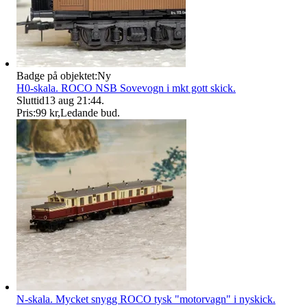
Badge på objektet:
Ny
H0-skala. ROCO NSB Sovevogn i mkt gott skick.
Sluttid
13 aug 21:44
.
Pris:
99 kr
,
Ledande bud
.
N-skala. Mycket snygg ROCO tysk "motorvagn" i nyskick.