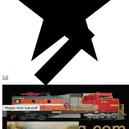
5.0
Hoppa över karusell