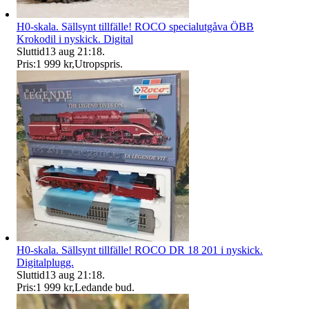
H0-skala. Sällsynt tillfälle! ROCO specialutgåva ÖBB
Krokodil i nyskick. Digital
Sluttid
13 aug 21:18
.
Pris:
1 999 kr
,
Utropspris
.
H0-skala. Sällsynt tillfälle! ROCO DR 18 201 i nyskick.
Digitalplugg.
Sluttid
13 aug 21:18
.
Pris:
1 999 kr
,
Ledande bud
.