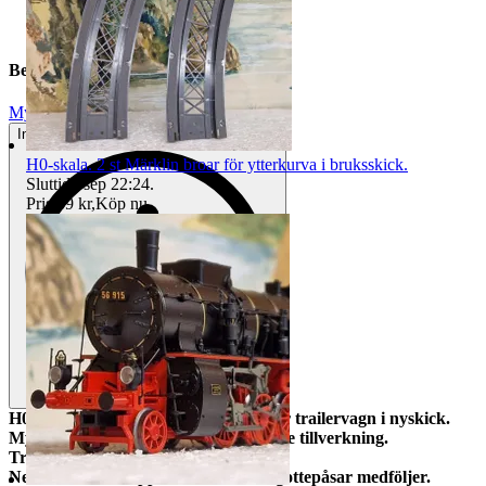
Beskrivning
Mycket gott skick
Inga eller minimala tecken på användning
H0-skala. 2 st Märklin broar för ytterkurva i bruksskick.
Sluttid
6 sep 22:24
.
Pris:
69 kr
,
Köp nu
.
H0-skala. ROCO orange LKW Walter trailervagn i nyskick.
Mycket snygg modell i metall av senare tillverkning.
Troligen mycket lite använt.
Nem-fickor till kopplen,massor med gottepåsar medföljer.