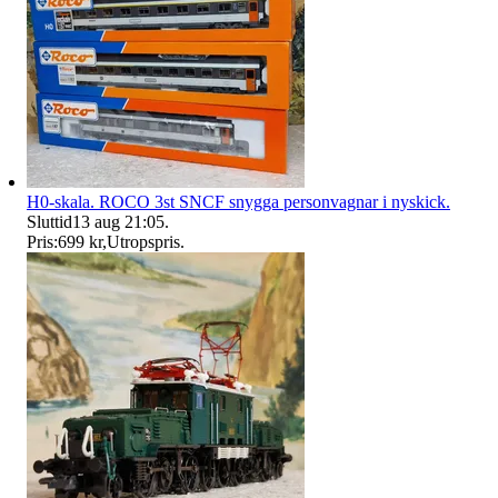
H0-skala. ROCO 3st SNCF snygga personvagnar i nyskick.
Sluttid
13 aug 21:05
.
Pris:
699 kr
,
Utropspris
.