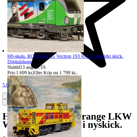
H0-skala. ROCO SETG Vectron 193 691-3 i utmärkt skick.
Digitalplugg.
Sluttid
13 aug 21:19
.
Pris:
1 699 kr
,
Eller Köp nu
1 799 kr
,
.
5.0
H0-skala. ROCO orange LKW
Walter trailervagn i nyskick.