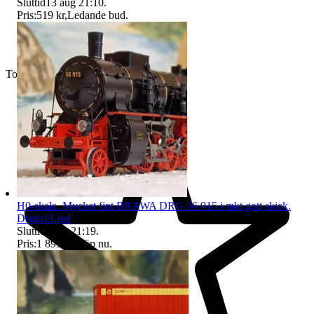
Sluttid
13 aug 21:10
.
Pris:
519 kr
,
Ledande bud
.
Toppsäljare
H0-skala. Mycket fint BRAWA DRG 56 915 i mkt gott skick.
Digital/Ljud
Sluttid
5 okt 21:19
.
Pris:
1 899 kr
,
Köp nu
.