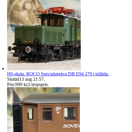
H0-skala. ROCO Specialutgåva DB E94 279 i trälåda.
Sluttid
13 aug 21:57
.
Pris:
999 kr
,
Utropspris
.