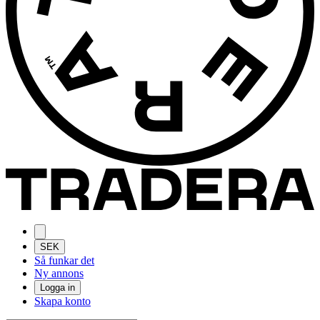
SEK
Så funkar det
Ny annons
Logga in
Skapa konto