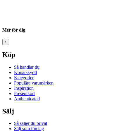
Mer för dig
↑
Köp
Så handlar du
Köparskydd
Kategorier
Populära varumärken
Inspiration
Presentkort
Authenticated
Sälj
Så säljer du privat
Sälj som företag