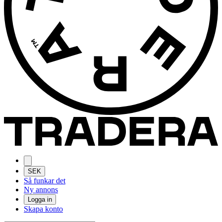
SEK
Så funkar det
Ny annons
Logga in
Skapa konto