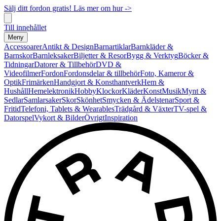
Sälj ditt fordon gratis! Läs mer om hur ->
Till innehållet
Meny
Accessoarer
Antikt & Design
Barnartiklar
Barnkläder &
Barnskor
Barnleksaker
Biljetter & Resor
Bygg & Verktyg
Böcker &
Tidningar
Datorer & Tillbehör
DVD &
Videofilmer
Fordon
Fordonsdelar & tillbehör
Foto, Kameror &
Optik
Frimärken
Handgjort & Konsthantverk
Hem &
Hushåll
Hemelektronik
Hobby
Klockor
Kläder
Konst
Musik
Mynt &
Sedlar
Samlarsaker
Skor
Skönhet
Smycken & Ädelstenar
Sport &
Fritid
Telefoni, Tablets & Wearables
Trädgård & Växter
TV-spel &
Datorspel
Vykort & Bilder
Övrigt
Inspiration