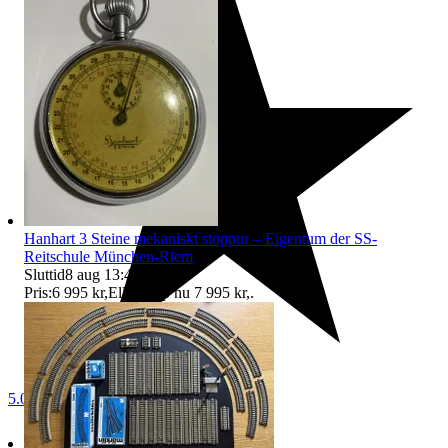
Hanhart 3 Steine mekaniskt stoppur – Eigentum der SS-
Reitschule München-Riem
Sluttid
8 aug 13:41
.
Pris:
6 995 kr
,
Eller Köp nu
7 995 kr
,
.
5.0