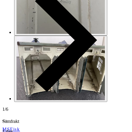
1
/
6
Samfrakt
MSFisk
1 dag