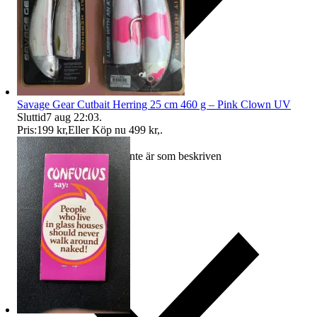
Savage Gear Cutbait Herring 25 cm 460 g – Pink Clown UV
Sluttid
7 aug 22:03
.
Pris:
199 kr
,
Eller Köp nu
499 kr
,
.
Ersättning om varan inte är som beskriven