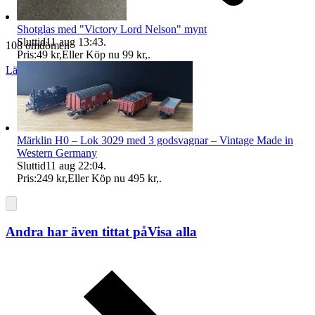
Shotglas med "Victory Lord Nelson" mynt
Sluttid
11 aug 13:43
.
108 omdömen
Pris:
49 kr
,
Eller Köp nu
99 kr
,
.
Läs omdömen
Följ
Märklin H0 – Lok 3029 med 3 godsvagnar – Vintage Made in
Western Germany
Sluttid
11 aug 22:04
.
Pris:
249 kr
,
Eller Köp nu
495 kr
,
.
Andra har även tittat på
Visa alla