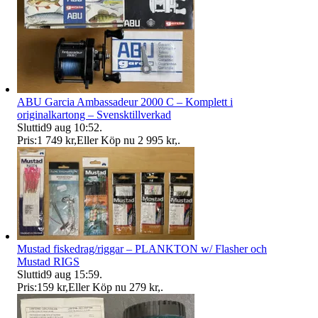
ABU Garcia Ambassadeur 2000 C – Komplett i
originalkartong – Svensktillverkad
Sluttid
9 aug 10:52
.
Pris:
1 749 kr
,
Eller Köp nu
2 995 kr
,
.
Mustad fiskedrag/riggar – PLANKTON w/ Flasher och
Mustad RIGS
Sluttid
9 aug 15:59
.
Pris:
159 kr
,
Eller Köp nu
279 kr
,
.