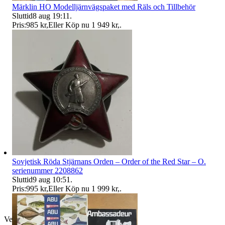
Märklin HO Modelljärnvägspaket med Räls och Tillbehör
Sluttid
8 aug 19:11
.
Pris:
985 kr
,
Eller Köp nu
1 949 kr
,
.
Sovjetisk Röda Stjärnans Orden – Order of the Red Star – O.
serienummer 2208862
Sluttid
9 aug 10:51
.
Pris:
995 kr
,
Eller Köp nu
1 999 kr
,
.
Verifierad