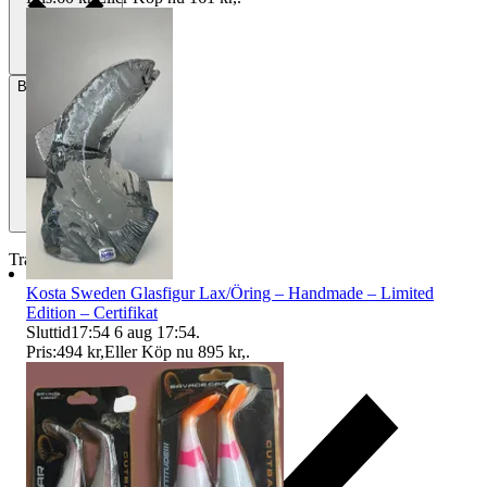
Betalning
Via Tradera
Traderas köparskydd
Kosta Sweden Glasfigur Lax/Öring – Handmade – Limited
Edition – Certifikat
Sluttid
17:54
6 aug 17:54
.
Pris:
494 kr
,
Eller Köp nu
895 kr
,
.