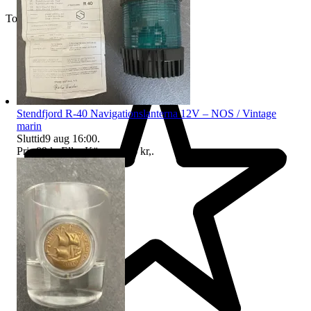
Toppsäljare
Stendfjord R-40 Navigationslanterna 12V – NOS / Vintage
marin
Sluttid
9 aug 16:00
.
Pris:
89 kr
,
Eller Köp nu
224 kr
,
.