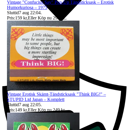
Vintage "Confucius Say" Pop-Up Tändsticksask – Erotisk
Humorkuriosa – 1975
Sluttid
7 aug 22:04
.
Pris:
159 kr
,
Eller Köp nu
299 kr
,
.
Ersättning om du inte får din vara
Vintage Erotisk Skämt-Tändsticksask "Think BIG!" –
STUPID Ltd Japan – Komplett
Sluttid
7 aug 22:05
.
Pris:
149 kr
,
Eller Köp nu
249 kr
,
.