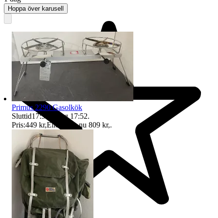
Hoppa över karusell
Primus 2290 Gasolkök
Sluttid
17:52
6 aug 17:52
.
Pris:
449 kr
,
Eller Köp nu
809 kr
,
.