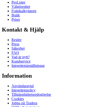
ProLister
Välgörenhet
Fraktkalkylatorn
Butik
Priser
Kontakt & Hjälp
Regler
Press
Säkerhet
FAQ
Vad är nytt?
Kundservice
Integritetsinställningar
Information
Användaravtal
Integritetspolicy
Tillgänglighetsredogörelse
Cookies
Jobba på Tradera