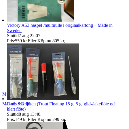
Victory A53 haspel-/multirulle i originalkartong – Made in
Sweden
Sluttid
7 aug 22:07
.
Pris:
559 kr
,
Eller Köp nu
805 kr
,
.
MSFisk
Malmö
,
Sverige
Darts AB flöten (Trout Floating 15 g, 5 g, glid-/lakeflöte och
klart flöte)
Sluttid
8 aug 13:40
.
Pris:
149 kr
,
Eller Köp nu
299 kr
,
.