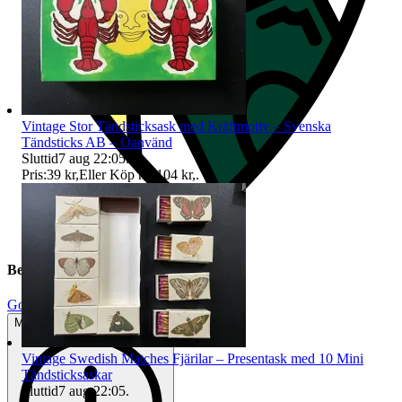
Vintage Stor Tändsticksask med Kräftmotiv – Svenska
Tändsticks AB – Oanvänd
Sluttid
7 aug 22:05
.
Pris:
39 kr
,
Eller Köp nu
104 kr
,
.
Beskrivning
Gott använt skick
Mindre tecken på användning
Vintage Swedish Matches Fjärilar – Presentask med 10 Mini
Tändsticksaskar
Sluttid
7 aug 22:05
.