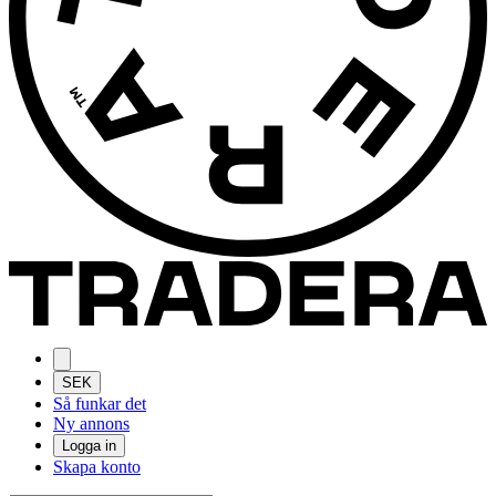
SEK
Så funkar det
Ny annons
Logga in
Skapa konto