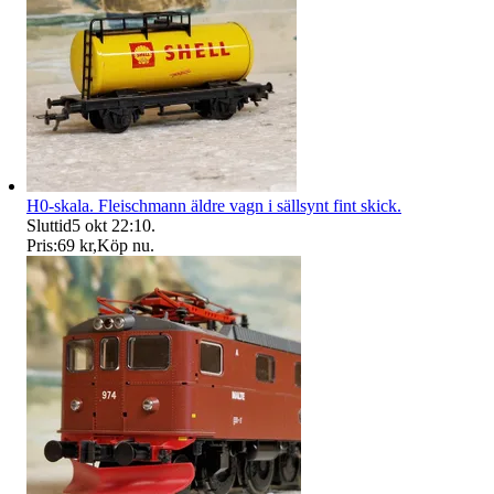
H0-skala. Fleischmann äldre vagn i sällsynt fint skick.
Sluttid
5 okt 22:10
.
Pris:
69 kr
,
Köp nu
.