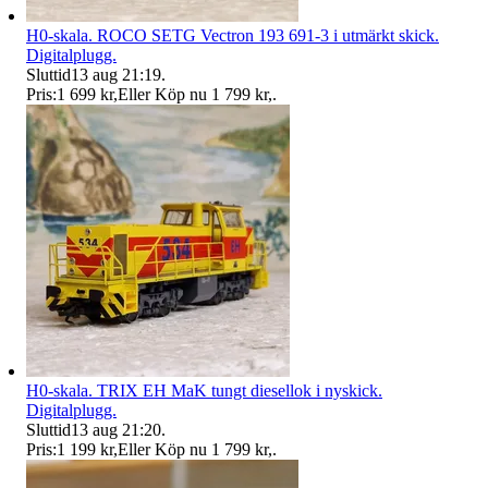
H0-skala. ROCO SETG Vectron 193 691-3 i utmärkt skick.
Digitalplugg.
Sluttid
13 aug 21:19
.
Pris:
1 699 kr
,
Eller Köp nu
1 799 kr
,
.
H0-skala. TRIX EH MaK tungt diesellok i nyskick.
Digitalplugg.
Sluttid
13 aug 21:20
.
Pris:
1 199 kr
,
Eller Köp nu
1 799 kr
,
.