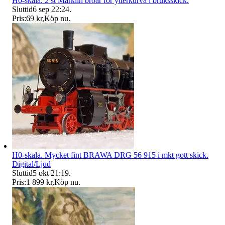
H0-skala. 2 st Märklin broar för ytterkurva i bruksskick.
Sluttid
6 sep 22:24
.
Pris:
69 kr
,
Köp nu
.
H0-skala. Mycket fint BRAWA DRG 56 915 i mkt gott skick.
Digital/Ljud
Sluttid
5 okt 21:19
.
Pris:
1 899 kr
,
Köp nu
.