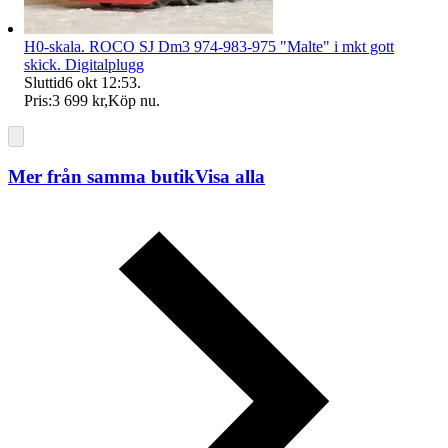
H0-skala. ROCO SJ Dm3 974-983-975 "Malte" i mkt gott
skick. Digitalplugg
Sluttid
6 okt 12:53
.
Pris:
3 699 kr
,
Köp nu
.
Mer från samma butik
Visa alla