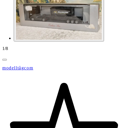
1
/
8
modelltågcom