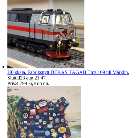
H0-skala. Fabriksnytt DEKAS TÅGAB Tmz 109 till Märklin.
Sluttid
23 aug 21:47
.
Pris:
4 799 kr
,
Köp nu
.