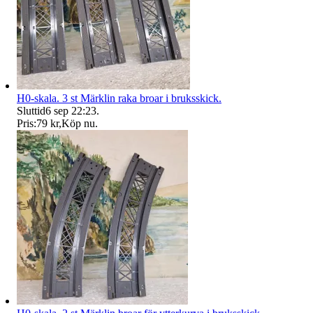
H0-skala. 3 st Märklin raka broar i bruksskick.
Sluttid
6 sep 22:23
.
Pris:
79 kr
,
Köp nu
.