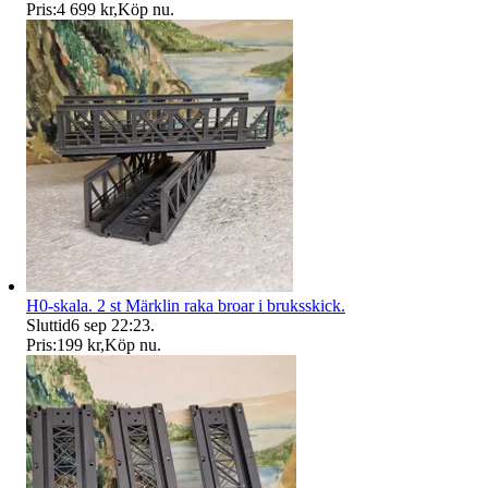
Pris:
4 699 kr
,
Köp nu
.
H0-skala. 2 st Märklin raka broar i bruksskick.
Sluttid
6 sep 22:23
.
Pris:
199 kr
,
Köp nu
.