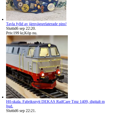
Tavla fylld av järnvägsrelaterade pins!
Sluttid
6 sep 22:20
.
Pris:
199 kr
,
Köp nu
.
H0-skala. Fabriksnytt DEKAS RailCare Tmz 1409, digitalt m
ljud.
Sluttid
6 sep 22:21
.