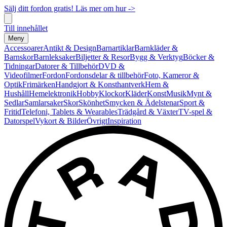
Sälj ditt fordon gratis! Läs mer om hur ->
Till innehållet
Meny
Accessoarer
Antikt & Design
Barnartiklar
Barnkläder &
Barnskor
Barnleksaker
Biljetter & Resor
Bygg & Verktyg
Böcker &
Tidningar
Datorer & Tillbehör
DVD &
Videofilmer
Fordon
Fordonsdelar & tillbehör
Foto, Kameror &
Optik
Frimärken
Handgjort & Konsthantverk
Hem &
Hushåll
Hemelektronik
Hobby
Klockor
Kläder
Konst
Musik
Mynt &
Sedlar
Samlarsaker
Skor
Skönhet
Smycken & Ädelstenar
Sport &
Fritid
Telefoni, Tablets & Wearables
Trädgård & Växter
TV-spel &
Datorspel
Vykort & Bilder
Övrigt
Inspiration