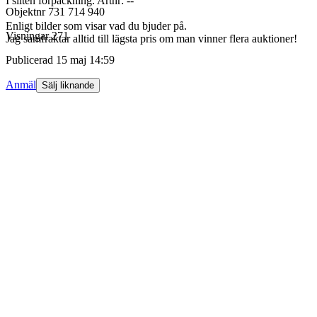
I sliten förpackning. Artnr: --
Objektnr
731 714 940
Enligt bilder som visar vad du bjuder på.
Visningar
271
Jag samfraktar alltid till lägsta pris om man vinner flera auktioner!
Publicerad
15 maj 14:59
Anmäl
Sälj liknande